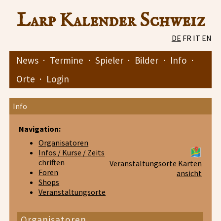
Larp Kalender Schweiz
DE
FR
IT
EN
News
·
Termine
·
Spieler
·
Bilder
·
Info
·
Orte
·
Login
Info
Navigation:
Organisatoren
Infos / Kurse / Zeits
chriften
Veranstaltungsorte Karten
Foren
ansicht
Shops
Veranstaltungsorte
Organisatoren