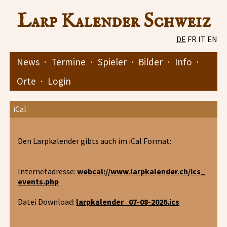
Larp Kalender Schweiz
DE
FR
IT
EN
News
·
Termine
·
Spieler
·
Bilder
·
Info
·
Orte
·
Login
iCal
Den Larpkalender gibts auch im iCal Format:
Internetadresse:
webcal://www.larpkalender.ch/ics_
events.php
Datei Download:
larpkalender_07-08-2026.ics