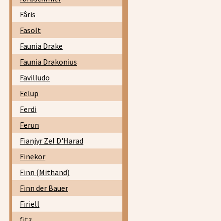
Fâris
Fasolt
Faunia Drake
Faunia Drakonius
Favilludo
Felup
Ferdi
Ferun
Fianjyr Zel D'Harad
Finekor
Finn (Mithand)
Finn der Bauer
Firiell
fitz