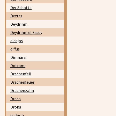
Der Schotte
Dexter
Deydrihm
Deydrihm el Essdy
didajos
diffus
Dimnara
Dotrami
Drachenfell
Drachenfeuer
Drachenzahn
Draco
Droku
duffgob