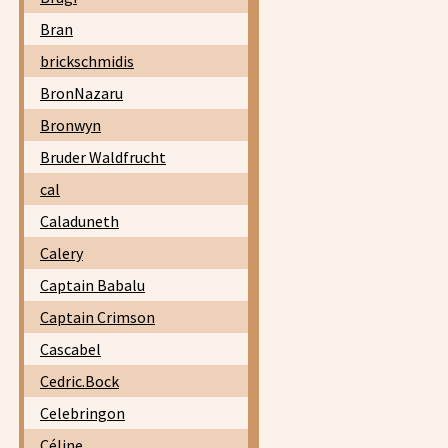
Bran
brickschmidis
BronNazaru
Bronwyn
Bruder Waldfrucht
cal
Caladuneth
Calery
Captain Babalu
Captain Crimson
Cascabel
Cedric.Bock
Celebringon
Céline