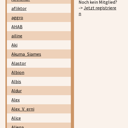
Noch kein Mitglied?
->
Jetzt registriere
afliktor
n
aggro
AHAB
ailine
Aki
Akuma_Siames
Alastor
Albion
Albis
Aldur
Alex
Alex_V_erni
Alice
Aliena