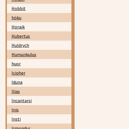
Hobbit
höku
Horaik
Hubertus
Huldrych
Humunkulus
huor
Icipher
Iduna
Ilias
Incantarsi
Inis
Insti
Irmondur