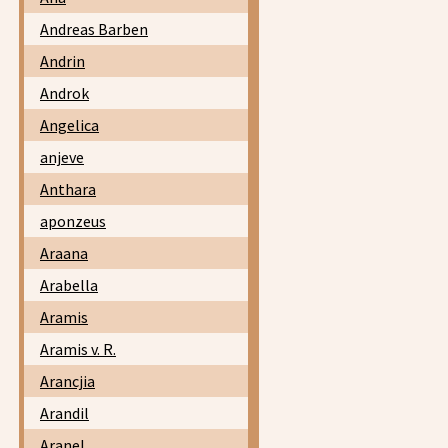
Andreas Barben
Andrin
Androk
Angelica
anjeve
Anthara
aponzeus
Araana
Arabella
Aramis
Aramis v. R.
Arancjia
Arandil
Aranel