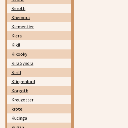
Keroth
Khemora
Kiementier
Kiera
Kikil
Kikooky
Kira Syndra
Kirill
Klingenlord
Korgoth
Kreuzotter
kröte
Kucinga
Kugan