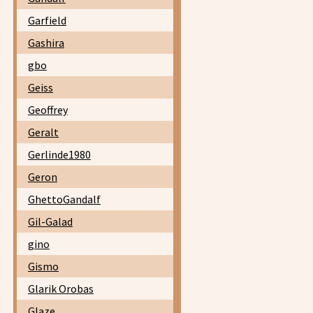
Garfield
Gashira
gbo
Geiss
Geoffrey
Geralt
Gerlinde1980
Geron
GhettoGandalf
Gil-Galad
gino
Gismo
Glarik Orobas
Glaze