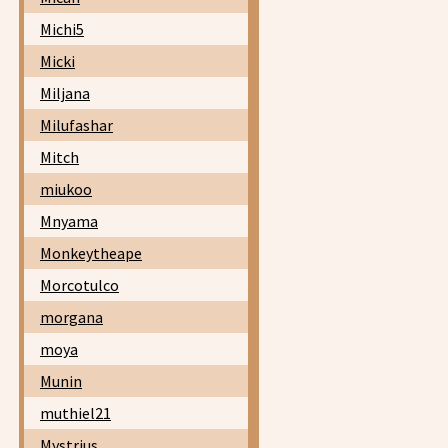
Michi5
Micki
Miljana
Milufashar
Mitch
miukoo
Mnyama
Monkeytheape
Morcotulco
morgana
moya
Munin
muthiel21
Mystrius