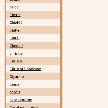
celot
Cherin
Chief01
Chiller
Chirel
Chnobli
chriskle
Chrissie
Christof Haraldson
Cigarillo
Cinna
corvus
corvuscorone
CosplaySchmiede