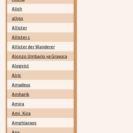
Alish
aliyss
Allister
Allister c
Allister der Wanderer
Alonzo Umbario ya Gravura
Alpgeist
Alric
Amadeus
Amharik
Amira
Ami_Kira
Amphiaraos
Ana