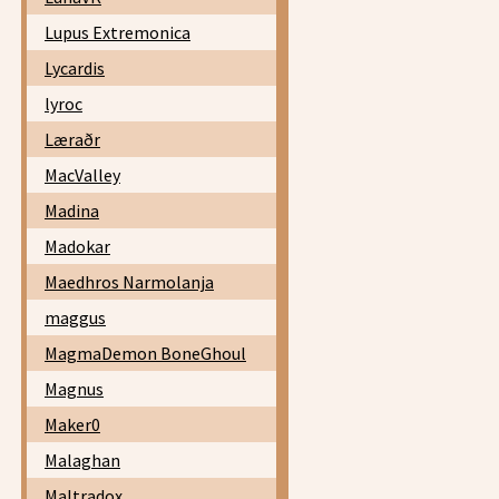
Lupus Extremonica
Lycardis
lyroc
Læraðr
MacValley
Madina
Madokar
Maedhros Narmolanja
maggus
MagmaDemon BoneGhoul
Magnus
Maker0
Malaghan
Maltradox