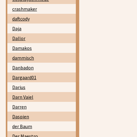
crashmaker
daftcody
Daja
Dallor
Damakos
dammisch
Danbadon
Dargaard01
Darius
Darn Vaiel
Darren
Daspien
der Baum
Der Maestro