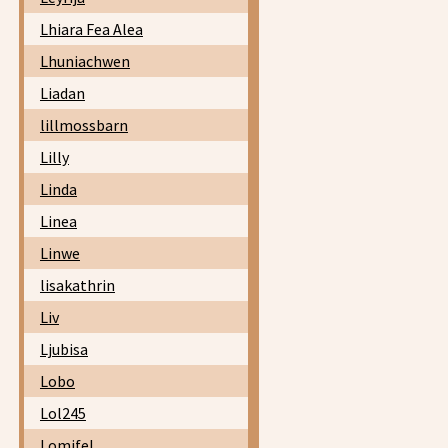
Lhiara Fea Alea
Lhuniachwen
Liadan
lillmossbarn
Lilly
Linda
Linea
Linwe
lisakathrin
Liv
Ljubisa
Lobo
Lol245
Lomifel