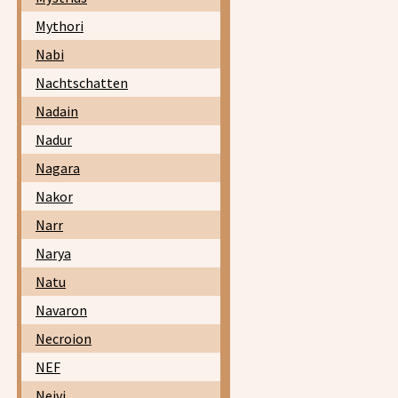
Mythori
Nabi
Nachtschatten
Nadain
Nadur
Nagara
Nakor
Narr
Narya
Natu
Navaron
Necroion
NEF
Neivi