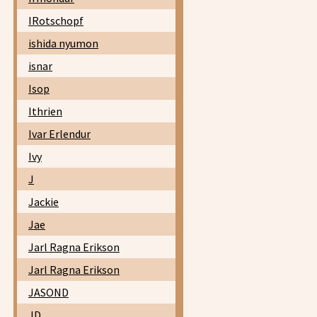
IRotschopf
ishida nyumon
isnar
Isop
Ithrien
Ivar Erlendur
Ivy
J
Jackie
Jae
Jarl Ragna Erikson
Jarl Ragna Erikson
JASOND
JD