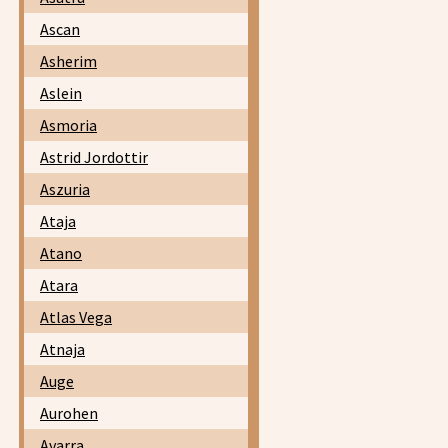
Ascan
Asherim
Aslein
Asmoria
Astrid Jordottir
Aszuria
Ataja
Atano
Atara
Atlas Vega
Atnaja
Auge
Aurohen
Avarra