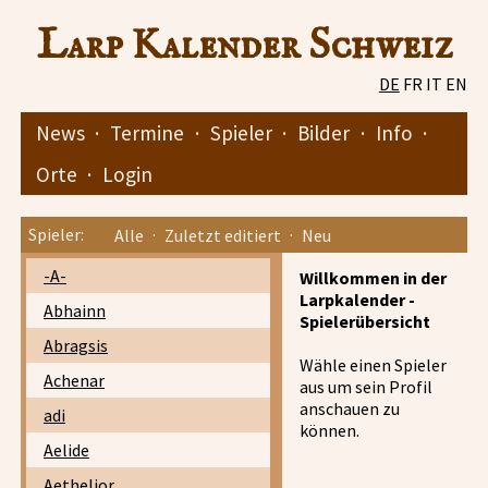
Larp Kalender Schweiz
DE
FR
IT
EN
News
·
Termine
·
Spieler
·
Bilder
·
Info
·
Orte
·
Login
Spieler:
Alle
·
Zuletzt editiert
·
Neu
-A-
Willkommen in der
Larpkalender -
Abhainn
Spielerübersicht
Abragsis
Wähle einen Spieler
Achenar
aus um sein Profil
anschauen zu
adi
können.
Aelide
Aethelior