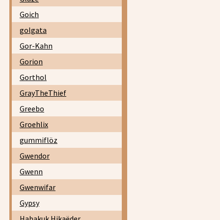
Goich
golgata
Gor-Kahn
Gorion
Gorthol
GrayTheThief
Greebo
Groehlix
gummiflöz
Gwendor
Gwenn
Gwenwifar
Gypsy
Habakuk Hikaëder