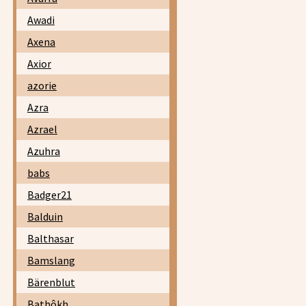
Awadi
Axena
Axior
azorie
Azra
Azrael
Azuhra
babs
Badger21
Balduin
Balthasar
Bamslang
Bärenblut
Bathôkh