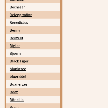
Bechesar
Beleggrodion
Benedictus
Benny
Beowulf
Bigler
Bjoern
Black Tiger
blanktree
blueriddel
Boanerges
Boat
Bönzilla
Bragi