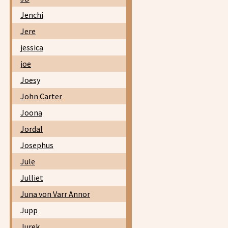
Jenchi
Jere
jessica
joe
Joesy
John Carter
Joona
Jordal
Josephus
Jule
Julliet
Juna von Varr Annor
Jupp
Jurek