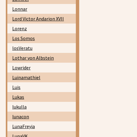
Lonnar
Lord Victor Andarion XVII
Lorenz
Los Somos
losVeratu
Lothar von Albstein
Lowrider
Luinamathiel
Luis
Lukas
lukulla
lunacon
LunaFreyia
LunaVK