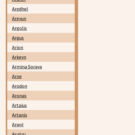
Aredhel
Areyun
Argolis
Argus
Arion
Arkeyn
Armina Soraya
Arne
Arodon
Aronas
Artaius
Artanis
Arwyl
Asatru