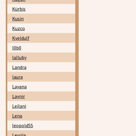
Kürbis
Kusin
Kuzco
Kveldulf
l0b0
lalluby
Landra
laura
Layana
Laynir
Leilani
Lena
leopold55
Leyrija