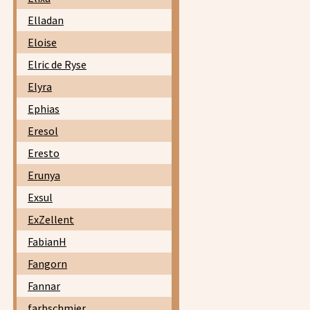
Elladan
Eloise
Elric de Ryse
Elyra
Ephias
Eresol
Eresto
Erunya
Exsul
ExZellent
FabianH
Fangorn
Fannar
farbschmier