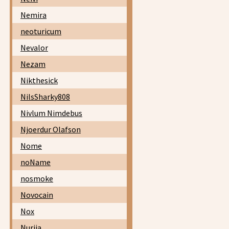
Nemira
neoturicum
Nevalor
Nezam
Nikthesick
NilsSharky808
Nivlum Nimdebus
Njoerdur Olafson
Nome
noName
nosmoke
Novocain
Nox
Nurija