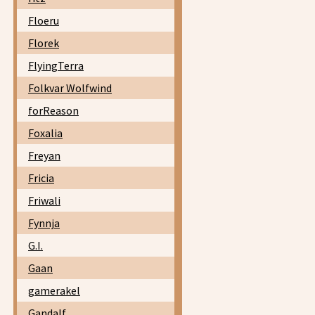
Floeru
Florek
FlyingTerra
Folkvar Wolfwind
forReason
Foxalia
Freyan
Fricia
Friwali
Fynnja
G.I.
Gaan
gamerakel
Gandalf