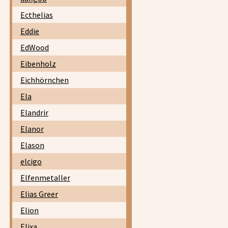
Ecthelias
Eddie
EdWood
Eibenholz
Eichhörnchen
Ela
Elandrir
Elanor
Elason
elcigo
Elfenmetaller
Elias Greer
Elion
Elixa