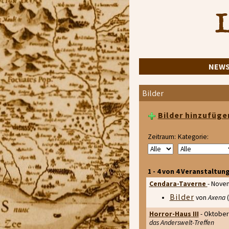
L
NEW
Bilder
Bilder hinzufüge
Zeitraum:
Kategorie:
1 - 4 von 4 Veranstaltun
Cendara-Taverne
- Nove
Bilder
von
Axena
(
Horror-Haus III
- Oktober
das Anderswelt-Treffen