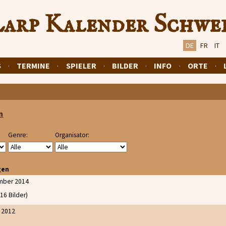
arp Kalender Schwe
DE
FR
IT
S
·
TERMINE
·
SPIELER
·
BILDER
·
INFO
·
ORTE
·
n
Genre:
Organisator:
gen
mber 2014
16 Bilder)
 2012