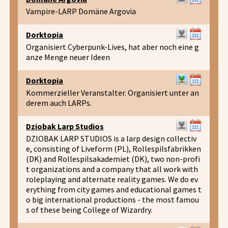
Vampire-LARP Domäne Argovia
Dorktopia
Organisiert Cyberpunk-Lives, hat aber noch eine g
anze Menge neuer Ideen
Dorktopia
Kommerzieller Veranstalter. Organisiert unter an
derem auch LARPs.
Dziobak Larp Studios
DZIOBAK LARP STUDIOS is a larp design collectiv
e, consisting of Liveform (PL), Rollespilsfabrikken
(DK) and Rollespilsakademiet (DK), two non-profi
t organizations and a company that all work with
roleplaying and alternate reality games. We do ev
erything from city games and educational games t
o big international productions - the most famou
s of these being College of Wizardry.