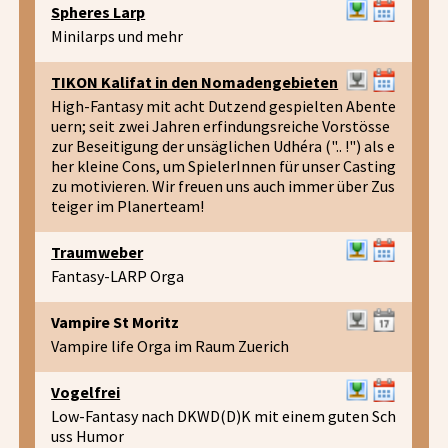
Spheres Larp
Minilarps und mehr
TIKON Kalifat in den Nomadengebieten
High-Fantasy mit acht Dutzend gespielten Abente
uern; seit zwei Jahren erfindungsreiche Vorstösse
zur Beseitigung der unsäglichen Udhéra (".. !") als e
her kleine Cons, um SpielerInnen für unser Casting
zu motivieren. Wir freuen uns auch immer über Zus
teiger im Planerteam!
Traumweber
Fantasy-LARP Orga
Vampire St Moritz
Vampire life Orga im Raum Zuerich
Vogelfrei
Low-Fantasy nach DKWD(D)K mit einem guten Sch
uss Humor