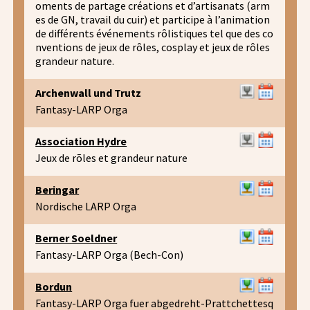
oments de partage créations et d’artisanats (arm
es de GN, travail du cuir) et participe à l’animation
de différents événements rôlistiques tel que des co
nventions de jeux de rôles, cosplay et jeux de rôles
grandeur nature.
Archenwall und Trutz
Fantasy-LARP Orga
Association Hydre
Jeux de rõles et grandeur nature
Beringar
Nordische LARP Orga
Berner Soeldner
Fantasy-LARP Orga (Bech-Con)
Bordun
Fantasy-LARP Orga fuer abgedreht-Prattchettesq