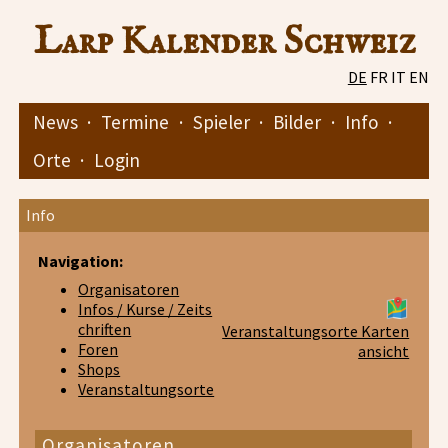
Larp Kalender Schweiz
DE
FR
IT
EN
News
·
Termine
·
Spieler
·
Bilder
·
Info
·
Orte
·
Login
Info
Navigation:
Organisatoren
Infos / Kurse / Zeits
chriften
Veranstaltungsorte Karten
Foren
ansicht
Shops
Veranstaltungsorte
Organisatoren