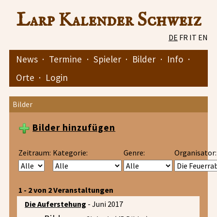
Larp Kalender Schweiz
DE
FR
IT
EN
News
·
Termine
·
Spieler
·
Bilder
·
Info
·
Orte
·
Login
Bilder
Bilder hinzufügen
Zeitraum:
Kategorie:
Genre:
Organisator:
1 - 2 von 2 Veranstaltungen
Die Auferstehung
- Juni 2017