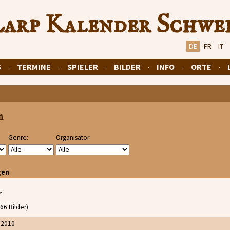
arp Kalender Schwe
DE
FR
IT
S
·
TERMINE
·
SPIELER
·
BILDER
·
INFO
·
ORTE
·
n
Genre:
Organisator:
gen
r
66 Bilder)
 2010