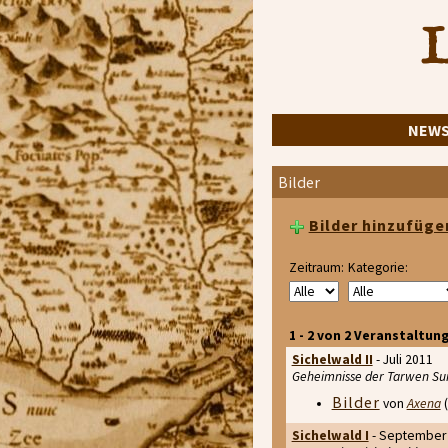
L
NEW
Bilder
Bilder hinzufüge
Zeitraum:
Kategorie:
1 - 2 von 2 Veranstaltun
Sichelwald II
- Juli 2011
Geheimnisse der Tarwen Su
Bilder
von
Axena
(
Sichelwald I
- September