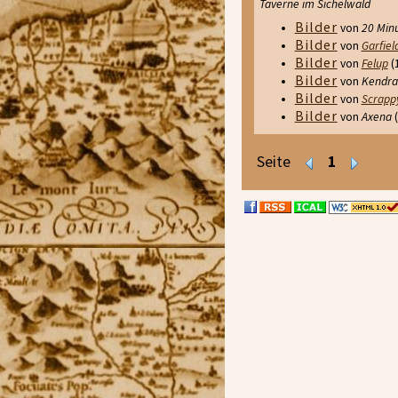
Taverne im Sichelwald
Bilder
von
20 Min
Bilder
von
Garfiel
Bilder
von
Felup
(1
Bilder
von
Kendra
Bilder
von
Scrapp
Bilder
von
Axena
(
Seite
1