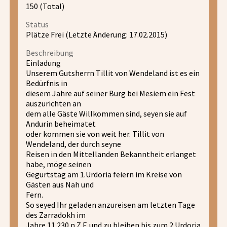
150 (Total)
Status
Plätze Frei (Letzte Änderung: 17.02.2015)
Beschreibung
Einladung
Unserem Gutsherrn Tillit von Wendeland ist es ein
Bedürfnis in
diesem Jahre auf seiner Burg bei Mesiem ein Fest
auszurichten an
dem alle Gäste Willkommen sind, seyen sie auf
Andurin beheimatet
oder kommen sie von weit her. Tillit von
Wendeland, der durch seyne
Reisen in den Mittellanden Bekanntheit erlanget
habe, möge seinen
Gegurtstag am 1.Urdoria feiern im Kreise von
Gästen aus Nah und
Fern.
So seyed Ihr geladen anzureisen am letzten Tage
des Zarradokh im
Jahre 11.230 n.Z.F. und zu bleiben bis zum 2.Urdoria