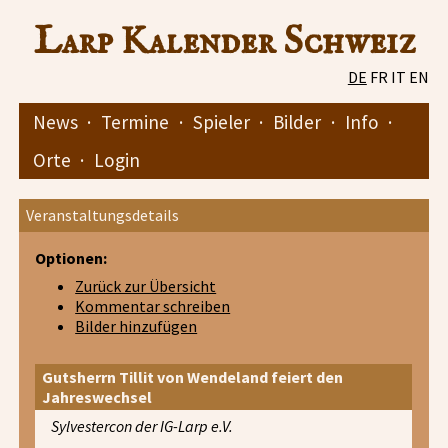
Larp Kalender Schweiz
DE
FR
IT
EN
News
·
Termine
·
Spieler
·
Bilder
·
Info
·
Orte
·
Login
Veranstaltungsdetails
Optionen:
Zurück zur Übersicht
Kommentar schreiben
Bilder hinzufügen
Gutsherrn Tillit von Wendeland feiert den
Jahreswechsel
Sylvestercon der IG-Larp e.V.