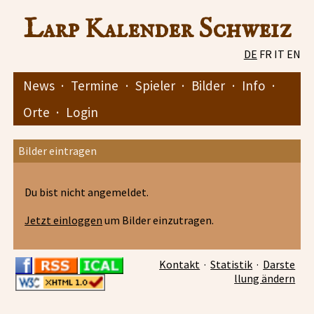
Larp Kalender Schweiz
DE
FR
IT
EN
News
·
Termine
·
Spieler
·
Bilder
·
Info
·
Orte
·
Login
Bilder eintragen
Du bist nicht angemeldet.
Jetzt einloggen
um Bilder einzutragen.
Kontakt
·
Statistik
·
Darste
llung ändern