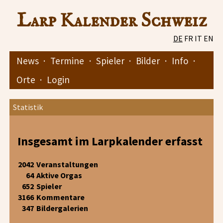
Larp Kalender Schweiz
DE
FR
IT
EN
News
·
Termine
·
Spieler
·
Bilder
·
Info
·
Orte
·
Login
Statistik
Insgesamt im Larpkalender erfasst
2042
Veranstaltungen
64
Aktive Orgas
652
Spieler
3166
Kommentare
347
Bildergalerien