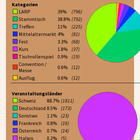
Kategorien
LARP
39%
(796)
Stammtisch
38.8%
(792)
Treffen
11%
(225)
Mittelaltermarkt
4%
(81)
Fest
3.3%
(68)
Kurs
1.8%
(37)
Tischrollenspiel
0.9%
(19)
Convention /
0.6%
(12)
Messe
Ausflug
0.6%
(12)
Veranstaltungsländer
Schweiz
88.7%
(1811)
Deutschland
8.5%
(173)
Sonstwo
1.1%
(23)
Frankreich
0.8%
(16)
Österreich
0.7%
(14)
Italien
0.2%
(5)