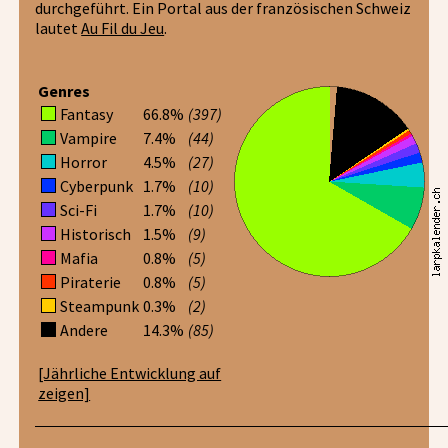
durchgeführt. Ein Portal aus der französischen Schweiz
lautet
Au Fil du Jeu
.
Genres
Fantasy
66.8%
(397)
Vampire
7.4%
(44)
Horror
4.5%
(27)
Cyberpunk
1.7%
(10)
Sci-Fi
1.7%
(10)
Historisch
1.5%
(9)
Mafia
0.8%
(5)
Piraterie
0.8%
(5)
Steampunk
0.3%
(2)
Andere
14.3%
(85)
[Jährliche Entwicklung auf
zeigen]