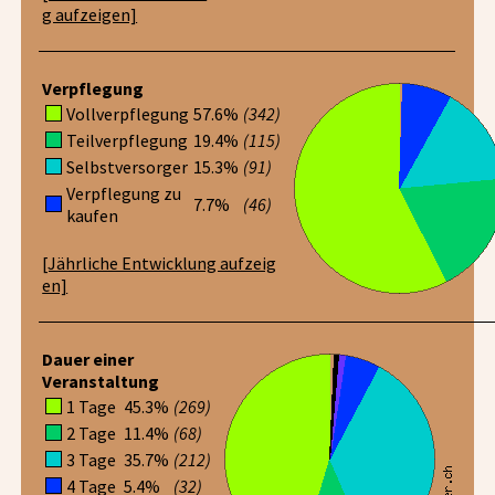
g aufzeigen]
Verpflegung
Vollverpflegung
57.6%
(342)
Teilverpflegung
19.4%
(115)
Selbstversorger
15.3%
(91)
Verpflegung zu
7.7%
(46)
kaufen
[Jährliche Entwicklung aufzeig
en]
Dauer einer
Veranstaltung
1 Tage
45.3%
(269)
2 Tage
11.4%
(68)
3 Tage
35.7%
(212)
4 Tage
5.4%
(32)