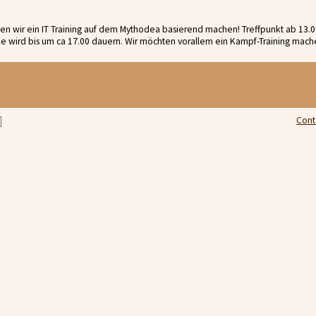
n wir ein IT Training auf dem Mythodea basierend machen! Treffpunkt ab 13.00
ze wird bis um ca 17.00 dauern. Wir möchten vorallem ein Kampf-Training mache
Cont