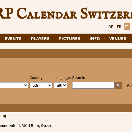
P Calendar Switzer
DE
FR
IT
·
EVENTS
·
PLAYERS
·
PICTURES
·
INFO
·
VENUES
Country:
Language:
Search:
Ad
ning
eundenfeld, 3014 Bern, Svizzera