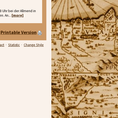
 Uhr bei der Allmend in
n. An...
[more]
Printable Version
act
·
Statistic
·
Change Style