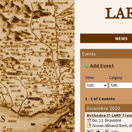
LAR
NEWS
Events
Add Event
Time:
Catgory:
1 - 1 of 1 events
Dicembre 2010
Mythodea IT-LARP Trai
Do, 12. Dicembre
Grosse Allmend Bern, B