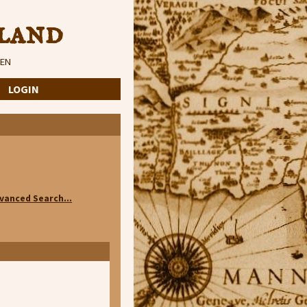
land
EN
·
LOGIN
vanced Search...