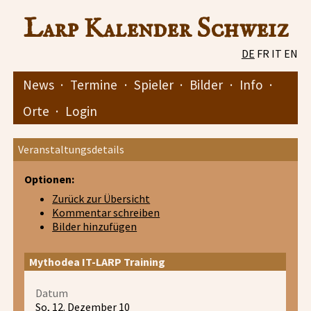
Larp Kalender Schweiz
DE
FR
IT
EN
News
·
Termine
·
Spieler
·
Bilder
·
Info
·
Orte
·
Login
Veranstaltungsdetails
Optionen:
Zurück zur Übersicht
Kommentar schreiben
Bilder hinzufügen
Mythodea IT-LARP Training
Datum
So, 12. Dezember 10