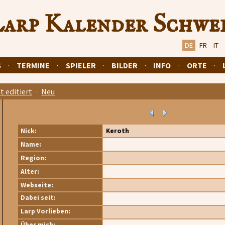
arp Kalender Schwe
DE
FR
IT
S
·
TERMINE
·
SPIELER
·
BILDER
·
INFO
·
ORTE
·
t editiert
·
Neu
Nick:
Keroth
Name:
Region:
Alter:
Webseite:
Dabei seit:
Larp Vorlieben:
Über mich: