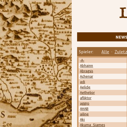
L
NEW
Spieler:
Alle
·
Zuletz
-A-
Abhainn
Abragsis
Achenar
adi
Aelide
Aethelior
afliktor
aggro
AHAB
ailine
Aki
Akuma_Siames