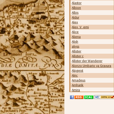
Alastor
Albion
Albis
Aldur
Alex
Alex_V_erni
Alice
Aliena
Alish
aliyss
Allister
Allister c
Allister der Wanderer
Alonzo Umbario ya Gravura
Alpgeist
Alric
Amadeus
Amharik
Amira
Ami_Kira
Amphiaraos
Ana
Andreas Barben