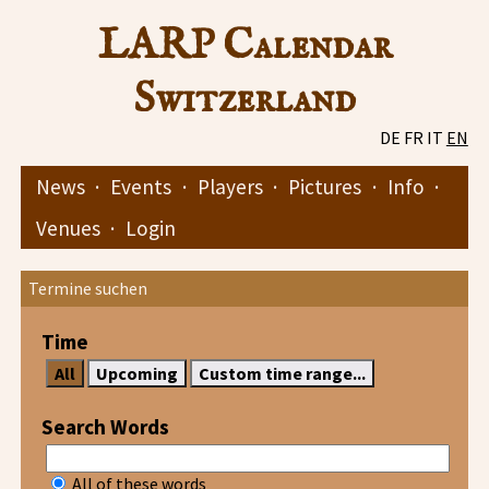
LARP Calendar
Switzerland
DE
FR
IT
EN
News
·
Events
·
Players
·
Pictures
·
Info
·
Venues
·
Login
Termine suchen
Time
Search Words
All of these words