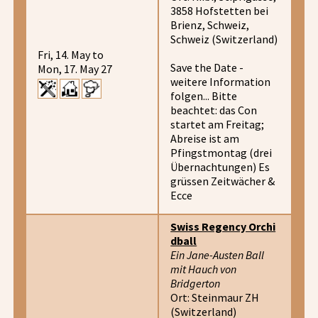
3858 Hofstetten bei
Brienz, Schweiz,
Schweiz (Switzerland)
Fri, 14. May to
Save the Date -
Mon, 17. May 27
weitere Information
folgen... Bitte
beachtet: das Con
startet am Freitag;
Abreise ist am
Pfingstmontag (drei
Übernachtungen) Es
grüssen Zeitwächer &
Ecce
Swiss Regency Orchi
dball
Ein Jane-Austen Ball
mit Hauch von
Bridgerton
Ort: Steinmaur ZH
(Switzerland)