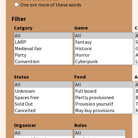
One ore more of these words
Filter
Catgory
Genre
C
Status
Food
A
Organiser
Rules