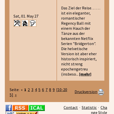
Das Ziel der Reise… …
ist ein eleganter,
Sat, 01. May 27
romantischer
Regency Ball mit
einem Hauch der
Tänze aus der
bekannten Netflix
Serien "Bridgerton".
Die helvetische
Version ist aber eher
historisch inspiriert,
nicht streng
epochengetreu
(insbeso...
[mehr]
Seite: «
1
2
3
4
5
6
7
8
9
[10-20
Druckversion
5]
»
Contact
·
Statistic
·
Cha
nge Style