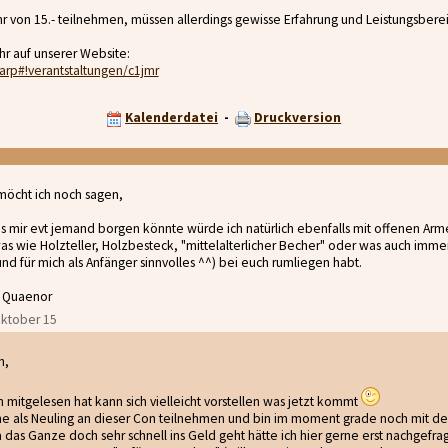
 von 15.- teilnehmen, müssen allerdings gewisse Erfahrung und Leistungsberei
hr auf unserer Website:
larp#!verantstaltungen/c1jmr
Kalenderdatei
-
Druckversion
möcht ich noch sagen,
s mir evt jemand borgen könnte würde ich natürlich ebenfalls mit offenen A
as wie Holzteller, Holzbesteck, "mittelalterlicher Becher" oder was auch immer 
nd für mich als Anfänger sinnvolles ^^) bei euch rumliegen habt.
 Quaenor
 Oktober 15
n,
 mitgelesen hat kann sich vielleicht vorstellen was jetzt kommt
ne als Neuling an dieser Con teilnehmen und bin im moment grade noch mit 
da das Ganze doch sehr schnell ins Geld geht hätte ich hier gerne erst nachgefr