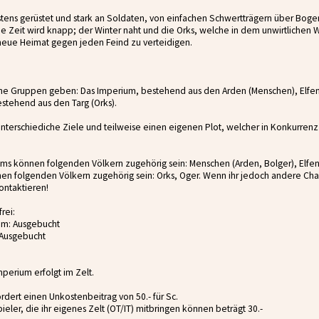
stens gerüstet und stark an Soldaten, von einfachen Schwertträgern über Boge
ie Zeit wird knapp; der Winter naht und die Orks, welche in dem unwirtlichen 
e neue Heimat gegen jeden Feind zu verteidigen.
iche Gruppen geben: Das Imperium, bestehend aus den Arden (Menschen), Elfen
tehend aus den Targ (Orks).
nterschiediche Ziele und teilweise einen eigenen Plot, welcher in Konkurren
ms können folgenden Völkern zugehörig sein: Menschen (Arden, Bolger), Elfen,
en folgenden Völkern zugehörig sein: Orks, Oger. Wenn ihr jedoch andere Cha
kontaktieren!
rei:
ium: Ausgebucht
 Ausgebucht
perium erfolgt im Zelt.
rdert einen Unkostenbeitrag von 50.- für Sc.
eler, die ihr eigenes Zelt (OT/IT) mitbringen können beträgt 30.-