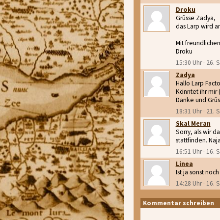
Droku
Grüsse Zadya,
das Larp wird a
Mit freundliche
Droku
15:30 Uhr · 26.
Zadya
Hallo Larp Facto
Könntet ihr mir
Danke und Grüs
18:31 Uhr · 21.
Skal Meran
Sorry, als wir 
stattfinden. Naja,
16:51 Uhr · 16.
Linea
Ist ja sonst no
14:28 Uhr · 16.
Kommentar schreiben