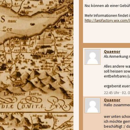
Nsc können ab einer Gebühr
Mehr Informationen findet i
http://larpfactory.wix.com/
Quaenor
Als Anmerkung 
Alles andere wa
soll heissen sow
entbehrbares (u
ergebenst euer
22:45 Uhr · 02.
Quaenor
Hallo zusamme
wer unten schon
ich möchte ger
beschäftigt :/ 