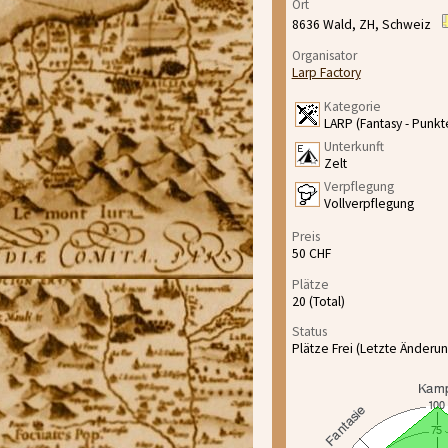
Ort
8636 Wald, ZH, Schweiz
Organisator
Larp Factory
Kategorie
LARP (Fantasy - Punkt
Unterkunft
Zelt
Verpflegung
Vollverpflegung
Preis
50 CHF
Plätze
20 (Total)
Status
Plätze Frei (Letzte Änderun