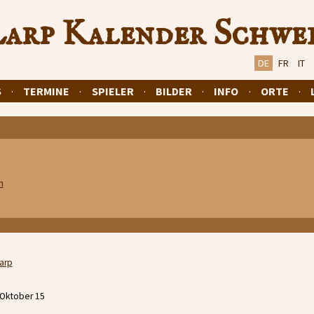
arp Kalender Schwe
DE
FR
IT
S
·
TERMINE
·
SPIELER
·
BILDER
·
INFO
·
ORTE
·
n
larp
 Oktober 15