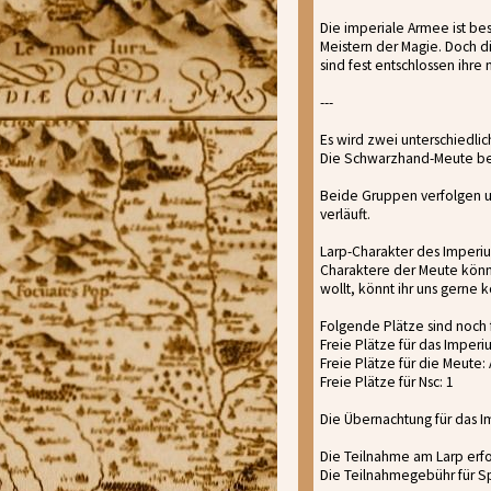
Die imperiale Armee ist be
Meistern der Magie. Doch d
sind fest entschlossen ihr
---
Es wird zwei unterschiedl
Die Schwarzhand-Meute bes
Beide Gruppen verfolgen u
verläuft.
Larp-Charakter des Imperiu
Charaktere der Meute könn
wollt, könnt ihr uns gerne 
Folgende Plätze sind noch f
Freie Plätze für das Imper
Freie Plätze für die Meute:
Freie Plätze für Nsc: 1
Die Übernachtung für das Im
Die Teilnahme am Larp erfo
Die Teilnahmegebühr für Spi