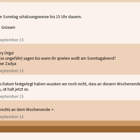
m Sonntag schätzungsweise bis 15 Uhr dauern.
n Grüssen
 September 15
ry Orga!
 (so ungefähr) sagen bis wann ihr spielen wollt am Sonntagabend?
se Zadya
 September 15
das Datum festgelegt haben wussten wir noch nicht, dass an diesem Wochenend
 ist halt jetzt so.
 September 15
ch nichts an dem Wochenende >.
 September 15