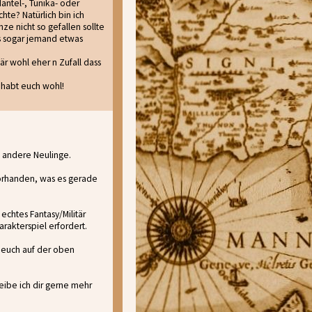
ntel-, Tunika- oder
hte? Natürlich bin ich
ze nicht so gefallen sollte
lls sogar jemand etwas
är wohl eher n Zufall dass
ehabt euch wohl!
e andere Neulinge.
vorhanden, was es gerade
echtes Fantasy/Militär
rakterspiel erfordert.
, euch auf der oben
eibe ich dir gerne mehr