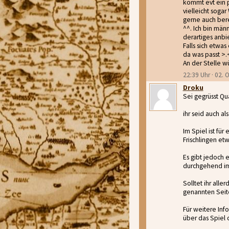
kommt evt ein p
vielleicht sogar
gerne auch berei
^^. Ich bin männ
derartiges anbi
Falls sich etwas
da was passt >.
An der Stelle w
22:39 Uhr · 02.
Droku
Sei gegrüsst Qu
ihr seid auch a
Im Spiel ist fü
Frischlingen etw
Es gibt jedoch 
durchgehend im 
Solltet ihr all
genannten Sei
Für weitere Inf
über das Spiel 