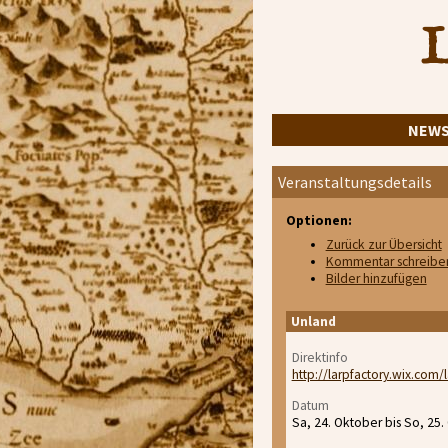
L
NEW
Veranstaltungsdetails
Optionen:
Zurück zur Übersicht
Kommentar schreibe
Bilder hinzufügen
Unland
Direktinfo
http://larpfactory.wix.com/
Datum
Sa, 24. Oktober bis So, 25.