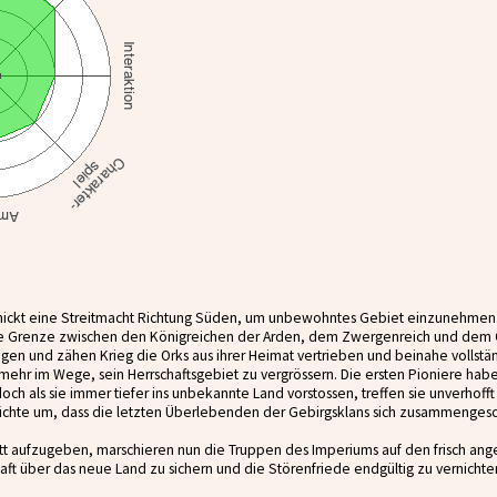
hickt eine Streitmacht Richtung Süden, um unbewohntes Gebiet einzunehmen. 
he Grenze zwischen den Königreichen der Arden, dem Zwergenreich und dem 
en und zähen Krieg die Orks aus ihrer Heimat vertrieben und beinahe vollstä
mehr im Wege, sein Herrschaftsgebiet zu vergrössern. Die ersten Pioniere hab
och als sie immer tiefer ins unbekannte Land vorstossen, treffen sie unverhoff
chte um, dass die letzten Überlebenden der Gebirgsklans sich zusammenges
chritt aufzugeben, marschieren nun die Truppen des Imperiums auf den frisch an
haft über das neue Land zu sichern und die Störenfriede endgültig zu vernichte