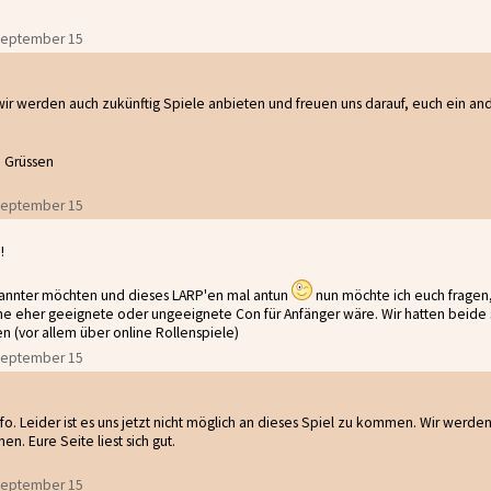
 September 15
ir werden auch zukünftig Spiele anbieten und freuen uns darauf, euch ein an
n Grüssen
 September 15
!
kannter möchten und dieses LARP'en mal antun
nun möchte ich euch fragen,
e eher geeignete oder ungeeignete Con für Anfänger wäre. Wir hatten beide 
en (vor allem über online Rollenspiele)
 September 15
nfo. Leider ist es uns jetzt nicht möglich an dieses Spiel zu kommen. Wir werd
. Eure Seite liest sich gut.
 September 15