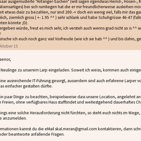
aar ausgemusterte "Anfänger-Sachen" (will sagen irgendwas Hemd-, Hosen-, Ma
 Wamsartiges) bei sich rumliegen hat die er mir freundlicherweise ausleihen möc
t etwas daür zu bezahlen, nur sind 200.-+ doch ein wenig viel, falls mir das gan
lich, ziemlich gross ( +- 1.95 ^^ ) sehr schlank und habe Schuhgrösse 46-47 (fa
eten könnte ;D).
 ergeben würde, freut es mich sehr, ich versteh auch wenns grad nicht so is ^^ w
<
ünsche ich euch noch ganz viel Vorfreude (wie ich sie hab ^^ ) und bis dahin, g
 Oktober 15
aenor,
ls Neulinge zu unserem Larp eingeladen. Soweit ich weiss, kommen auch einig
r eine ausreichende IT-Führung gesorgt, ausserdem sind auch erfahrene Larper 
as einfacher gestalten dürfte.
ein paar Dinge zu beachten, beispielsweise dass unsere Location, angelehnt an 
Freien, ohne verfügbares Haus stafftindet und weitestgehend dauerhaftes Cha
erdings eine solche Herausforderung nicht fürchten, so steht euch nichts im Wege
te anzumelden.
ormationen kannst du die eMail skal.meran@gmail.com kontaktieren, dann schr
oder beantworte anfallende Fragen.