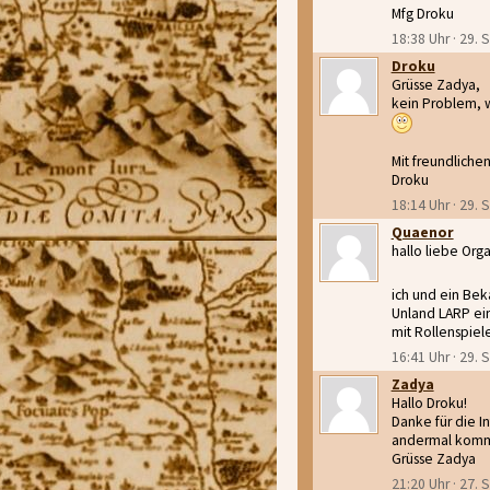
Mfg Droku
18:38 Uhr · 29.
Droku
Grüsse Zadya,
kein Problem, w
Mit freundliche
Droku
18:14 Uhr · 29.
Quaenor
hallo liebe Orga
ich und ein Be
Unland LARP ein
mit Rollenspiel
16:41 Uhr · 29.
Zadya
Hallo Droku!
Danke für die I
andermal kommen
Grüsse Zadya
21:20 Uhr · 27.