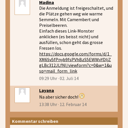
Madina
Die Anmeldung ist freigeschaltet, und
die Plätze gehen weg wie warme
Semmeln. Mit Camembert und
Preiselbeeren.
Einfach dieses Link-Monster
anklicken (es beisst nicht) und
ausfüllen, schon geht das grosse
Fressen los.
https://docs.google.com/forms/d/1_
XM6Sv5fPnyb9fsPVhBzS5EWWvYDljZ
gLBc312JLfNI/viewform?c=0&w=1&u
sp=mail_form_link
09:29 Uhr · 02. Juli 14
Layana
Na aber sicher doch!
13:38 Uhr · 12. Februar 14
Kommentar schreiben