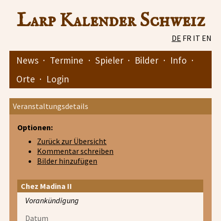
Larp Kalender Schweiz
DE
FR
IT
EN
News
·
Termine
·
Spieler
·
Bilder
·
Info
·
Orte
·
Login
Veranstaltungsdetails
Optionen:
Zurück zur Übersicht
Kommentar schreiben
Bilder hinzufügen
Chez Madina II
Vorankündigung
Datum