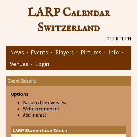
LARP Calendar
Switzerland
DE
FR
IT
EN
News
·
Events
·
Players
·
Pictures
·
Info
·
Venues
·
Login
Event Details
Options:
Back to the overview
Write a comment
Add images
LARP Stammtisch Zürich