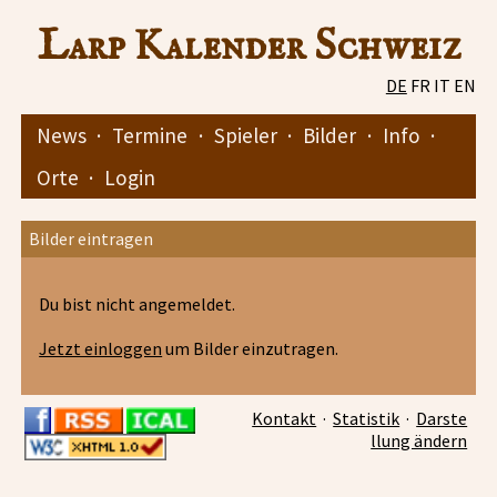
Larp Kalender Schweiz
DE
FR
IT
EN
News
·
Termine
·
Spieler
·
Bilder
·
Info
·
Orte
·
Login
Bilder eintragen
Du bist nicht angemeldet.
Jetzt einloggen
um Bilder einzutragen.
Kontakt
·
Statistik
·
Darste
llung ändern