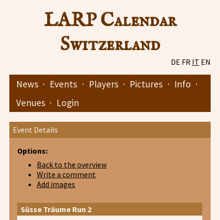
LARP Calendar
Switzerland
DE
FR
IT
EN
News
·
Events
·
Players
·
Pictures
·
Info
·
Venues
·
Login
Event Details
Options:
Back to the overview
Write a comment
Add images
Süsse Träume Run 2