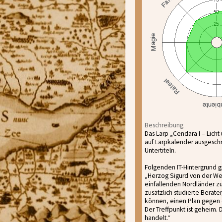
Beschreibung
Das Larp „Cendara I – Licht 
auf Larpkalender ausgeschri
Untertiteln.
Folgenden IT-Hintergrund gib
„Herzog Sigurd von der We
einfallenden Nordländer z
zusätzlich studierte Berat
können, einen Plan gegen 
Der Treffpunkt ist geheim.
handelt.“