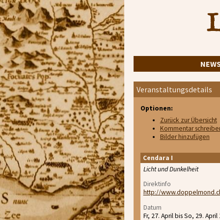
L
NEW
Veranstaltungsdetails
Optionen:
Zurück zur Übersicht
Kommentar schreibe
Bilder hinzufügen
Cendara I
Licht und Dunkelheit
Direktinfo
http://www.doppelmond.ch
Datum
Fr, 27. April bis So, 29. April