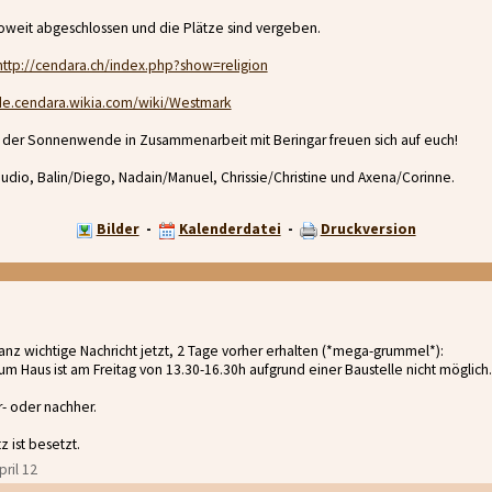
oweit abgeschlossen und die Plätze sind vergeben.
http://cendara.ch/index.php?show=religion
/de.cendara.wikia.com/wiki/Westmark
 der Sonnenwende in Zusammenarbeit mit Beringar freuen sich auf euch!
audio, Balin/Diego, Nadain/Manuel, Chrissie/Christine und Axena/Corinne.
Bilder
-
Kalenderdatei
-
Druckversion
anz wichtige Nachricht jetzt, 2 Tage vorher erhalten (*mega-grummel*):
zum Haus ist am Freitag von 13.30-16.30h aufgrund einer Baustelle nicht möglich.
- oder nachher.
z ist besetzt.
pril 12