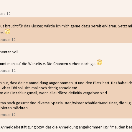
März 12
SCs braucht für das Kloster, würde ich mich gerne dazu bereit erklären. Setzt mi
te.
Februar 12
mentan voll.
mmt man auf die Warteliste. Die Chancen stehen noch gut
Februar 12
nur, dass deine Anmeldung angenommen ist und den Platz hast. Das habe ich d
k. Aber TIbi soll sich mal noch richtig anmelden!
nn ein Einzahlungsmail, wenn alle Plätze definitiv vergeben sind.
n noch gesucht sind diverse Spezialisten/Wissenschaftler/Mediziner, die Sig
nbieten möchten!
Februar 12
e Anmeldebestätigung bzw. das die Anmeldung angekommen ist? *mal den bes