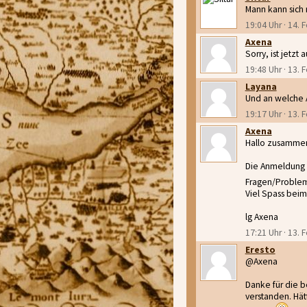
Mann kann sich 
19:04 Uhr · 14. 
Axena
Sorry, ist jetz
19:48 Uhr · 13. 
Layana
Und an welche 
19:17 Uhr · 13. 
Axena
Hallo zusamme
Die Anmeldung i
Fragen/Problem
Viel Spass bei
lg Axena
17:21 Uhr · 13. 
Eresto
@Axena
Danke für die b
verstanden. Hät