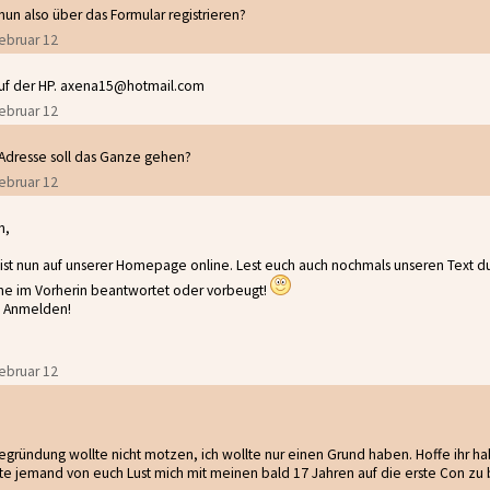
nun also über das Formular registrieren?
Februar 12
t auf der HP. axena15@hotmail.com
Februar 12
Adresse soll das Ganze gehen?
Februar 12
n,
st nun auf unserer Homepage online. Lest euch auch nochmals unseren Text du
e im Vorherin beantwortet oder vorbeugt!
m Anmelden!
Februar 12
egründung wollte nicht motzen, ich wollte nur einen Grund haben. Hoffe ihr habt
te jemand von euch Lust mich mit meinen bald 17 Jahren auf die erste Con zu