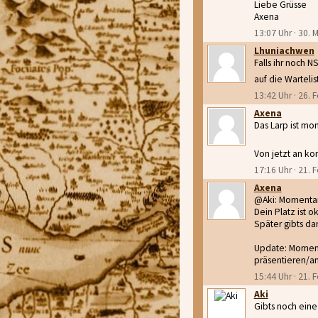
Liebe Grüsse
Axena
13:07 Uhr · 30. 
Lhuniachwen
Falls ihr noch N
auf die Wartelis
13:42 Uhr · 26. 
Axena
Das Larp ist mo
Von jetzt an ko
17:16 Uhr · 21. 
Axena
@Aki: Momentan 
Dein Platz ist o
Später gibts da
Update: Momenta
präsentieren/a
15:44 Uhr · 21. 
Aki
Gibts noch ein