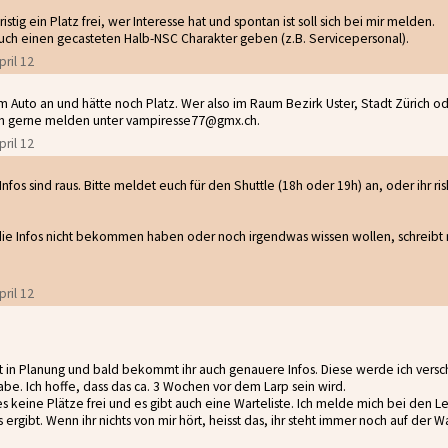
ristig ein Platz frei, wer Interesse hat und spontan ist soll sich bei mir melden.
uch einen gecasteten Halb-NSC Charakter geben (z.B. Servicepersonal).
pril 12
em Auto an und hätte noch Platz. Wer also im Raum Bezirk Uster, Stadt Zürich od
ch gerne melden unter vampiresse77@gmx.ch.
pril 12
nfos sind raus. Bitte meldet euch für den Shuttle (18h oder 19h) an, oder ihr ri
ie Infos nicht bekommen haben oder noch irgendwas wissen wollen, schreibt 
pril 12
st in Planung und bald bekommt ihr auch genauere Infos. Diese werde ich versch
be. Ich hoffe, dass das ca. 3 Wochen vor dem Larp sein wird.
 keine Plätze frei und es gibt auch eine Warteliste. Ich melde mich bei den Le
ergibt. Wenn ihr nichts von mir hört, heisst das, ihr steht immer noch auf der Wa