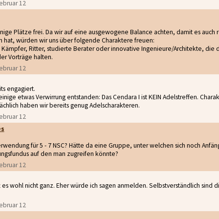
Februar 12
nige Plätze frei. Da wir auf eine ausgewogene Balance achten, damit es auch rea
n hat, würden wir uns über folgende Charaktere freuen:
Kämpfer, Ritter, studierte Berater oder innovative Ingenieure/Architekte, die
er Vorträge halten.
Februar 12
ts engagiert.
 einige etwas Verwirrung entstanden: Das Cendara I ist KEIN Adelstreffen. Charak
chlich haben wir bereits genug Adelscharakteren.
Februar 12
es
rwendung für 5 - 7 NSC? Hätte da eine Gruppe, unter welchen sich noch Anfäng
gsfundus auf den man zugreifen könnte?
Februar 12
ifft es wohl nicht ganz. Eher würde ich sagen anmelden. Selbstverständlich sind
Februar 12