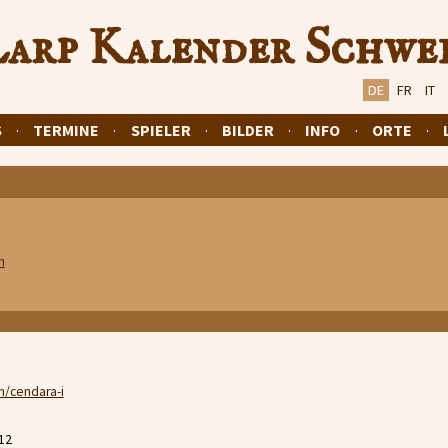
arp Kalender Schwe
DE
FR
IT
S
·
TERMINE
·
SPIELER
·
BILDER
·
INFO
·
ORTE
·
n
/cendara-i
 12