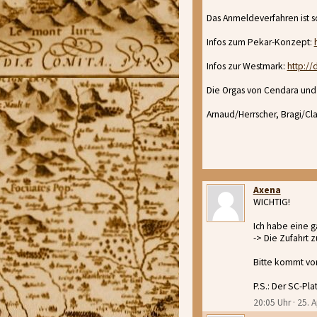
Das Anmeldeverfahren ist s
Infos zum Pekar-Konzept:
Infos zur Westmark:
http:/
Die Orgas von Cendara und
Arnaud/Herrscher, Bragi/Cl
Axena
WICHTIG!
Ich habe eine g
-> Die Zufahrt 
Bitte kommt vor
P.S.: Der SC-Plat
20:05 Uhr · 25. A