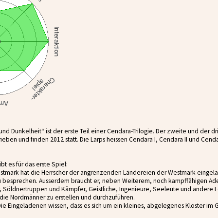
und Dunkelheit“ ist der erste Teil einer Cendara-Trilogie. Der zweite und der dr
eben und finden 2012 statt. Die Larps heissen Cendara I, Cendara II und Cendara
t es für das erste Spiel:
stmark hat die Herrscher der angrenzenden Ländereien der Westmark eingel
u besprechen. Ausserdem braucht er, neben Weiterem, noch kampffähigen Ade
er, Söldnertruppen und Kämpfer, Geistliche, Ingenieure, Seeleute und andere L
die Nordmänner zu erstellen und durchzuführen.
 Die Eingeladenen wissen, dass es sich um ein kleines, abgelegenes Kloster im