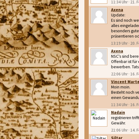
11:34 Uhr · 21. 
Axena
Update:
Es sind noch we
alles eingelade
besonders gute 
präsentieren od
13:19 Uhr · 20. 
Axena
NSC's sind berei
Offenbar ist für
bewerben. Tatsä
22:06 Uhr · 16. 
Vincent Mart
Moin moin.
Besteht noch ve
einen Gewandun
11:34 Uhr · 16. 
Nadain
registrieren tr
Gewähr.
21:06 Uhr · 14. 
Siltar