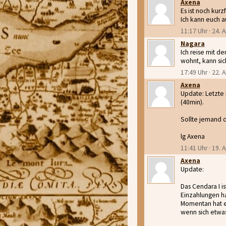
Axena
Es ist noch kurzf
Ich kann euch a
11:17 Uhr · 24. A
Nagara
Ich reise mit d
wohnt, kann si
17:49 Uhr · 22. A
Axena
Update: Letzte I
(40min).
Sollte jemand d
lg Axena
11:41 Uhr · 19. A
Axena
Update:
Das Cendara I i
Einzahlungen ha
Momentan hat es
wenn sich etwas 