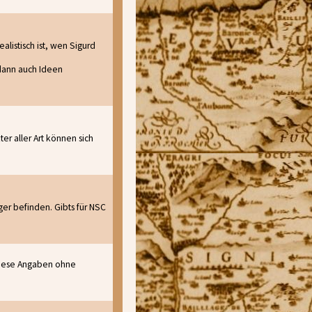
listisch ist, wen Sigurd
 dann auch Ideen
ter aller Art können sich
er befinden. Gibts für NSC
 diese Angaben ohne