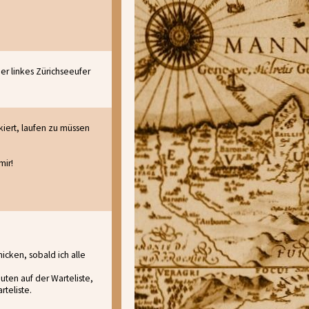
er linkes Zürichseeufer
skiert, laufen zu müssen
mir!
icken, sobald ich alle
uten auf der Warteliste,
rteliste.