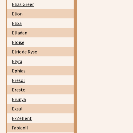
Elias Greer
Elion
Elixa
Elladan
Eloise
Elric de Ryse
Elyra
Ephias
Eresol
Eresto
Erunya
Exsul
ExZellent
FabianH