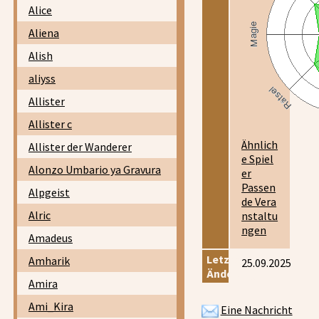
Alice
Aliena
Alish
aliyss
Allister
Allister c
Ähnlich
Allister der Wanderer
e Spiel
Alonzo Umbario ya Gravura
er
Passen
Alpgeist
de Vera
Alric
nstaltu
ngen
Amadeus
Letzte
Amharik
25.09.2025
Änderung:
Amira
Ami_Kira
Eine Nachricht