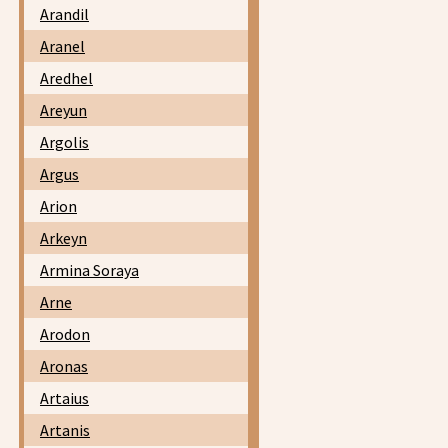
Arandil
Aranel
Aredhel
Areyun
Argolis
Argus
Arion
Arkeyn
Armina Soraya
Arne
Arodon
Aronas
Artaius
Artanis