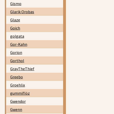
Gismo
Glarik Orobas
Glaze
Goich
golgata
Gor-Kahn
Gorion
Gorthol
GrayTheThief
Greebo
Groehlix
gummiflöz
Gwendor
Gwenn