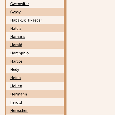
Gwenwifar
Gypsy
Habakuk Hikaëder
Haldis
Hamaris
Harald
Harchphio
Harcos
Hedy
Heino
Hellen
Hermann
herold
Herrscher