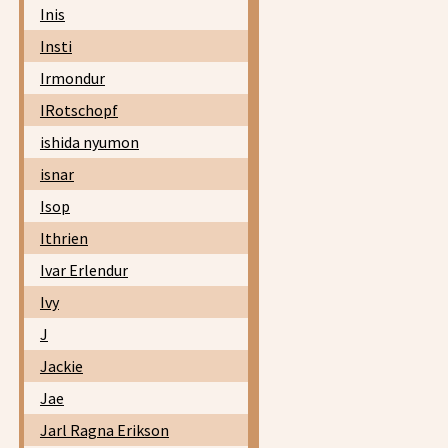
Inis
Insti
Irmondur
IRotschopf
ishida nyumon
isnar
Isop
Ithrien
Ivar Erlendur
Ivy
J
Jackie
Jae
Jarl Ragna Erikson