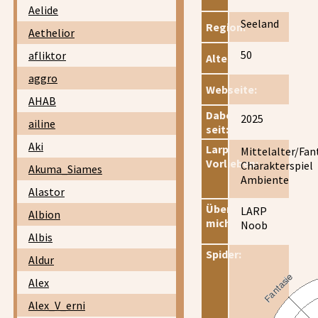
Aelide
Seeland
Region:
Aethelior
50
afliktor
Alter:
aggro
Webseite:
AHAB
Dabei
2025
ailine
seit:
Aki
Larp
Mittelalter/Fan
Vorlieben:
Charakterspiel
Akuma_Siames
Ambiente
Alastor
Über
LARP
Albion
mich:
Noob
Albis
Spider:
Aldur
Alex
Alex_V_erni