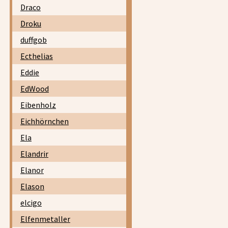
Draco
Droku
duffgob
Ecthelias
Eddie
EdWood
Eibenholz
Eichhörnchen
Ela
Elandrir
Elanor
Elason
elcigo
Elfenmetaller