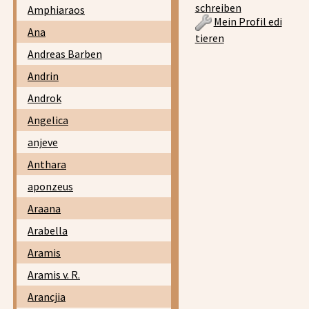
schreiben
Amphiaraos
Mein Profil edi
Ana
tieren
Andreas Barben
Andrin
Androk
Angelica
anjeve
Anthara
aponzeus
Araana
Arabella
Aramis
Aramis v. R.
Arancjia