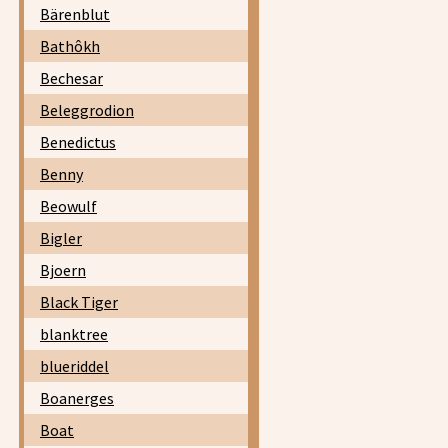
Bärenblut
Bathôkh
Bechesar
Beleggrodion
Benedictus
Benny
Beowulf
Bigler
Bjoern
Black Tiger
blanktree
blueriddel
Boanerges
Boat