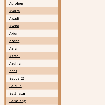
Aurohen
Avarra
Awadi
Axena
Axior
azorie
Azra
Azrael
Azuhra
babs
Badger21
Balduin
Balthasar
Bamslang