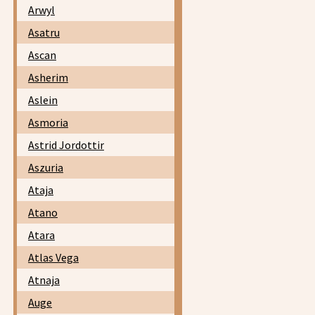
Arwyl
Asatru
Ascan
Asherim
Aslein
Asmoria
Astrid Jordottir
Aszuria
Ataja
Atano
Atara
Atlas Vega
Atnaja
Auge