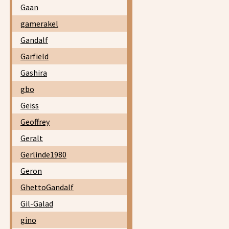
Gaan
gamerakel
Gandalf
Garfield
Gashira
gbo
Geiss
Geoffrey
Geralt
Gerlinde1980
Geron
GhettoGandalf
Gil-Galad
gino