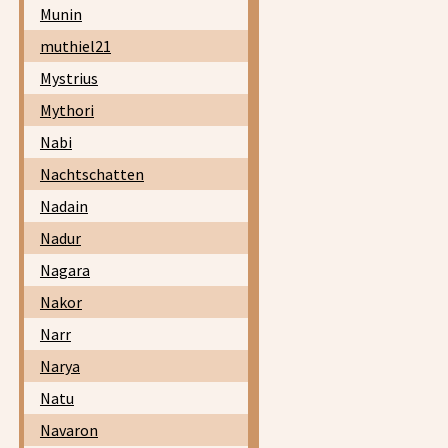
Munin
muthiel21
Mystrius
Mythori
Nabi
Nachtschatten
Nadain
Nadur
Nagara
Nakor
Narr
Narya
Natu
Navaron