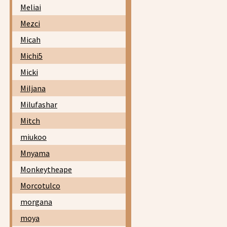
Meliai
Mezci
Micah
Michi5
Micki
Miljana
Milufashar
Mitch
miukoo
Mnyama
Monkeytheape
Morcotulco
morgana
moya