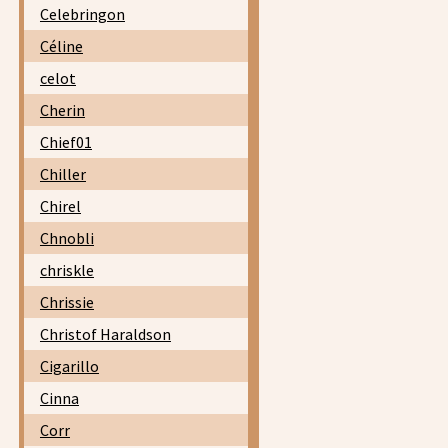
Celebringon
Céline
celot
Cherin
Chief01
Chiller
Chirel
Chnobli
chriskle
Chrissie
Christof Haraldson
Cigarillo
Cinna
Corr