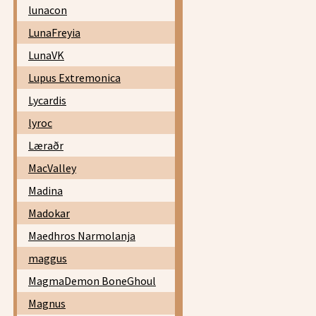
lunacon
LunaFreyia
LunaVK
Lupus Extremonica
Lycardis
lyroc
Læraðr
MacValley
Madina
Madokar
Maedhros Narmolanja
maggus
MagmaDemon BoneGhoul
Magnus