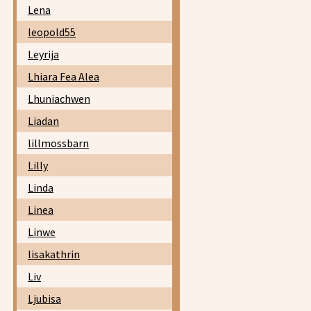
Lena
leopold55
Leyrija
Lhiara Fea Alea
Lhuniachwen
Liadan
lillmossbarn
Lilly
Linda
Linea
Linwe
lisakathrin
Liv
Ljubisa