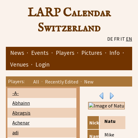
LARP Calendar
Switzerland
DE
FR
IT
EN
News
·
Events
·
Players
·
Pictures
·
Info
·
Venues
·
Login
Players:
All
·
Recently Edited
·
New
-A-
Abhainn
Abragsis
Natu
Achenar
Nick:
adi
Mike
Name: