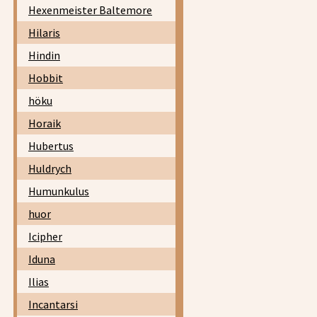
Hexenmeister Baltemore
Hilaris
Hindin
Hobbit
höku
Horaik
Hubertus
Huldrych
Humunkulus
huor
Icipher
Iduna
Ilias
Incantarsi