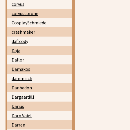
corvus
corvuscorone
CosplaySchmiede
crashmaker
daftcody
Daja
Dallor
Damakos
dammisch
Danbadon
Dargaard01
Darius
Darn Vaiel
Darren