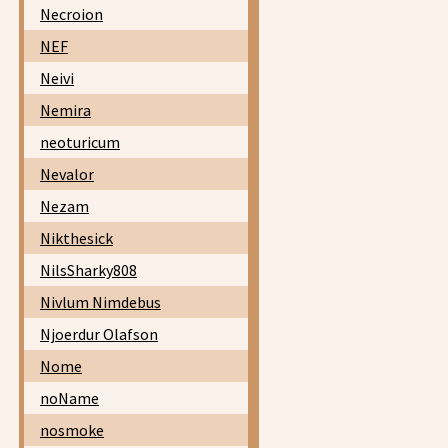
Necroion
NEF
Neivi
Nemira
neoturicum
Nevalor
Nezam
Nikthesick
NilsSharky808
Nivlum Nimdebus
Njoerdur Olafson
Nome
noName
nosmoke