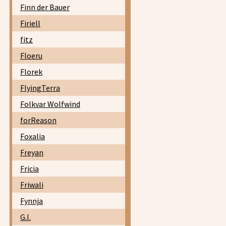
Finn der Bauer
Firiell
fitz
Floeru
Florek
FlyingTerra
Folkvar Wolfwind
forReason
Foxalia
Freyan
Fricia
Friwali
Fynnja
G.I.