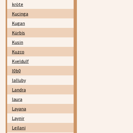
kröte
Kucinga
Kugan
Kürbis
Kusin
Kuzco
Kveldulf
l0b0
lalluby
Landra
laura
Layana
Laynir
Leilani