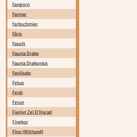
Fangorn
Fannar
farbschmier
Fâris
Fasolt
Faunia Drake
Faunia Drakonius
Favilludo
Felup
Ferdi
Ferun
Fianjyr Zel D'Harad
Finekor
Finn (Mithand)