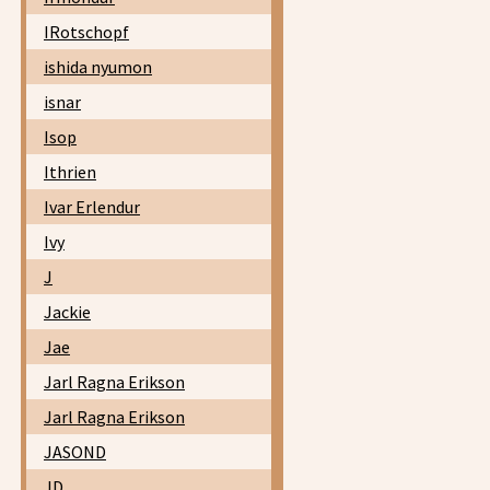
IRotschopf
ishida nyumon
isnar
Isop
Ithrien
Ivar Erlendur
Ivy
J
Jackie
Jae
Jarl Ragna Erikson
Jarl Ragna Erikson
JASOND
JD