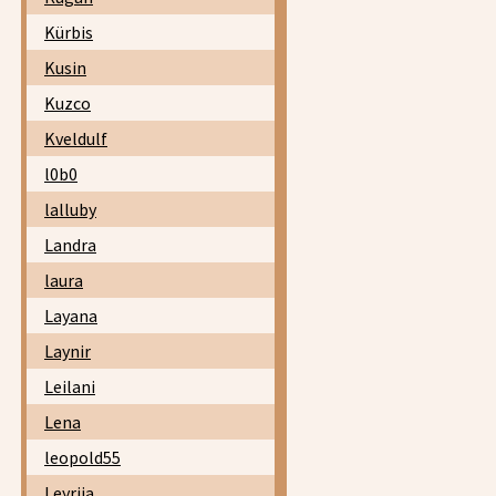
Kürbis
Kusin
Kuzco
Kveldulf
l0b0
lalluby
Landra
laura
Layana
Laynir
Leilani
Lena
leopold55
Leyrija