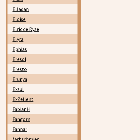
Elladan
Eloise
Elric de Ryse
Elyra
Ephias
Eresol
Eresto
Erunya
Exsul
ExZellent
FabianH
Fangorn
Fannar
farbschmier