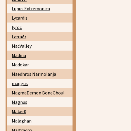
Lupus Extremonica
Lycardis
lyroc
Læraðr
MacValley
Madina
Madokar
Maedhros Narmolanja
maggus
MagmaDemon BoneGhoul
Magnus
Maker0
Malaghan
Maltradox