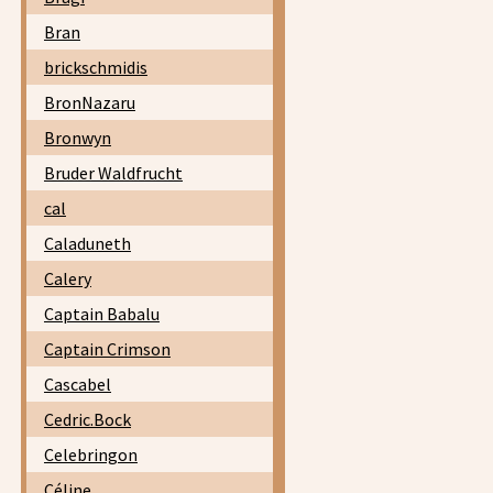
Bran
brickschmidis
BronNazaru
Bronwyn
Bruder Waldfrucht
cal
Caladuneth
Calery
Captain Babalu
Captain Crimson
Cascabel
Cedric.Bock
Celebringon
Céline