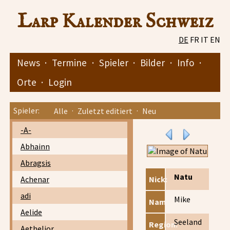
Larp Kalender Schweiz
DE
FR
IT
EN
News
·
Termine
·
Spieler
·
Bilder
·
Info
·
Orte
·
Login
Spieler:
Alle
·
Zuletzt editiert
·
Neu
-A-
Abhainn
Abragsis
Natu
Achenar
Nick:
adi
Mike
Name:
Aelide
Seeland
Region:
Aethelior