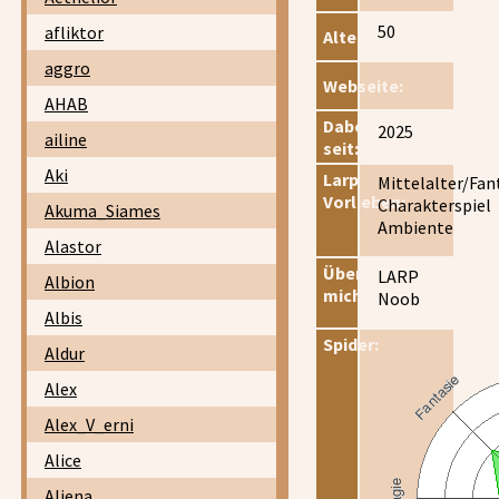
50
afliktor
Alter:
aggro
Webseite:
AHAB
Dabei
2025
ailine
seit:
Aki
Larp
Mittelalter/Fan
Vorlieben:
Charakterspiel
Akuma_Siames
Ambiente
Alastor
Über
LARP
Albion
mich:
Noob
Albis
Spider:
Aldur
Alex
Alex_V_erni
Alice
Aliena