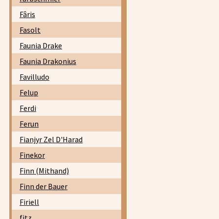
Fâris
Fasolt
Faunia Drake
Faunia Drakonius
Favilludo
Felup
Ferdi
Ferun
Fianjyr Zel D'Harad
Finekor
Finn (Mithand)
Finn der Bauer
Firiell
fitz