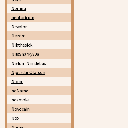
Nemira
neoturicum
Nevalor
Nezam
Nikthesick
NilsSharky808
Nivlum Nimdebus
Njoerdur Olafson
Nome
noName
nosmoke
Novocain
Nox
Nurija