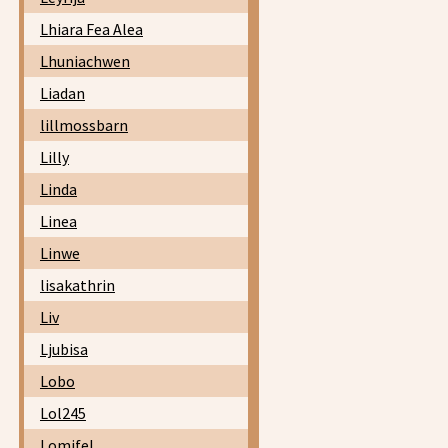
Lhiara Fea Alea
Lhuniachwen
Liadan
lillmossbarn
Lilly
Linda
Linea
Linwe
lisakathrin
Liv
Ljubisa
Lobo
Lol245
Lomifel