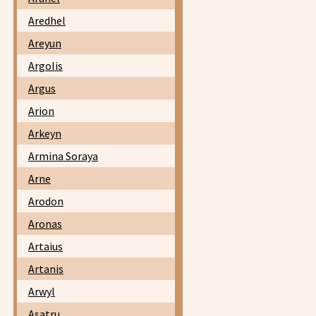
Aredhel
Areyun
Argolis
Argus
Arion
Arkeyn
Armina Soraya
Arne
Arodon
Aronas
Artaius
Artanis
Arwyl
Asatru