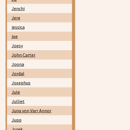
Jenchi
Jere
jessica
joe
Joesy
John Carter
Joona
Jordal
Josephus
Jule
Julliet
Juna von Varr Annor
Jupp
Jurek