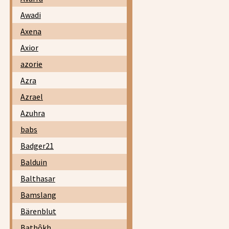
Awadi
Axena
Axior
azorie
Azra
Azrael
Azuhra
babs
Badger21
Balduin
Balthasar
Bamslang
Bärenblut
Bathôkh