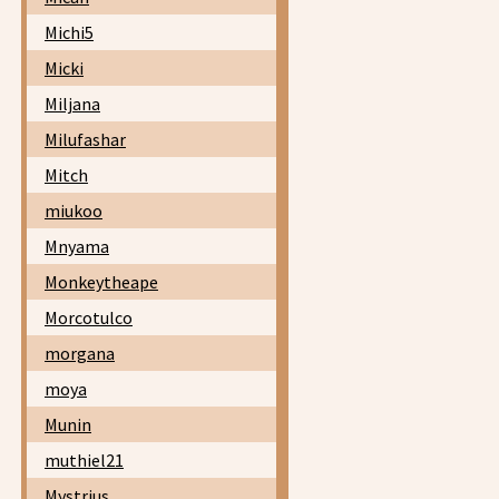
Michi5
Micki
Miljana
Milufashar
Mitch
miukoo
Mnyama
Monkeytheape
Morcotulco
morgana
moya
Munin
muthiel21
Mystrius