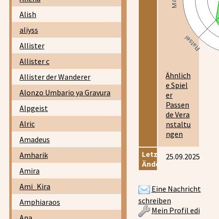
Alish
aliyss
Allister
Allister c
Ähnlich
Allister der Wanderer
e Spiel
Alonzo Umbario ya Gravura
er
Passen
Alpgeist
de Vera
Alric
nstaltu
ngen
Amadeus
Letzte
Amharik
25.09.2025
Änderung:
Amira
Ami_Kira
Eine Nachricht
schreiben
Amphiaraos
Mein Profil edi
Ana