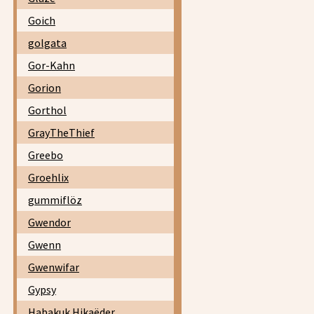
Goich
golgata
Gor-Kahn
Gorion
Gorthol
GrayTheThief
Greebo
Groehlix
gummiflöz
Gwendor
Gwenn
Gwenwifar
Gypsy
Habakuk Hikaëder