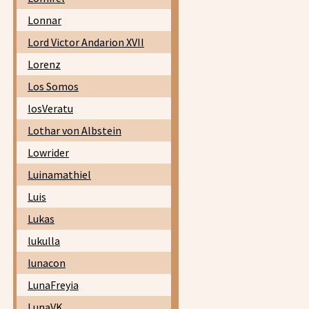
Lonnar
Lord Victor Andarion XVII
Lorenz
Los Somos
losVeratu
Lothar von Albstein
Lowrider
Luinamathiel
Luis
Lukas
lukulla
lunacon
LunaFreyia
LunaVK