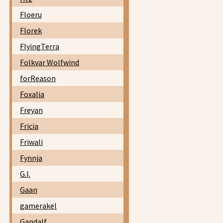
Floeru
Florek
FlyingTerra
Folkvar Wolfwind
forReason
Foxalia
Freyan
Fricia
Friwali
Fynnja
G.I.
Gaan
gamerakel
Gandalf