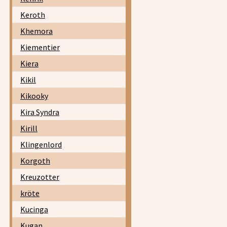
Keroth
Khemora
Kiementier
Kiera
Kikil
Kikooky
Kira Syndra
Kirill
Klingenlord
Korgoth
Kreuzotter
kröte
Kucinga
Kugan