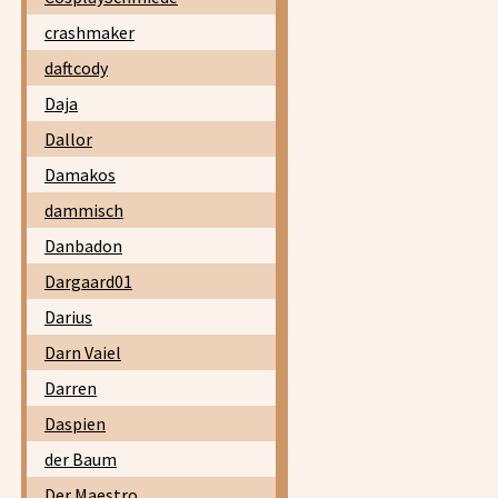
crashmaker
daftcody
Daja
Dallor
Damakos
dammisch
Danbadon
Dargaard01
Darius
Darn Vaiel
Darren
Daspien
der Baum
Der Maestro