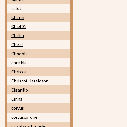
celot
Cherin
Chief01
Chiller
Chirel
Chnobli
chriskle
Chrissie
Christof Haraldson
Cigarillo
Cinna
corvus
corvuscorone
CosplaySchmiede