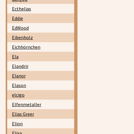
Ecthelias
Eddie
EdWood
Eibenholz
Eichhörnchen
Ela
Elandrir
Elanor
Elason
elcigo
Elfenmetaller
Elias Greer
Elion
Elixa