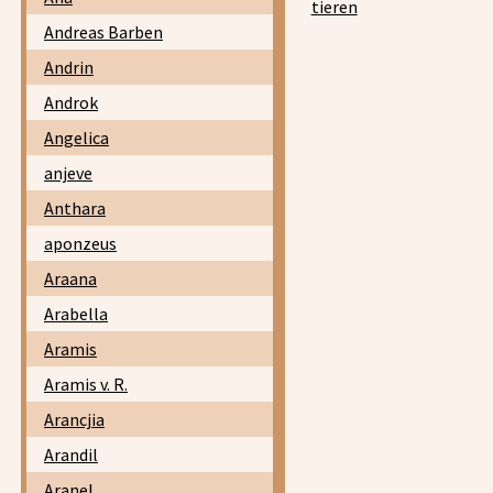
tieren
Andreas Barben
Andrin
Androk
Angelica
anjeve
Anthara
aponzeus
Araana
Arabella
Aramis
Aramis v. R.
Arancjia
Arandil
Aranel