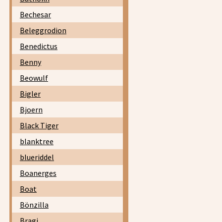
Bechesar
Beleggrodion
Benedictus
Benny
Beowulf
Bigler
Bjoern
Black Tiger
blanktree
blueriddel
Boanerges
Boat
Bönzilla
Bragi