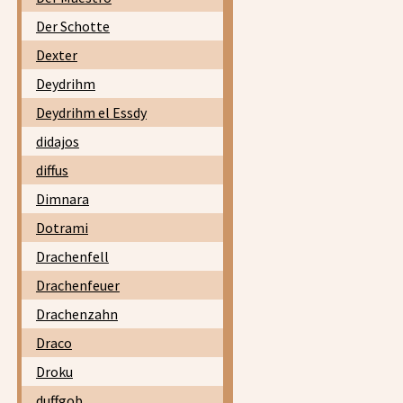
Der Schotte
Dexter
Deydrihm
Deydrihm el Essdy
didajos
diffus
Dimnara
Dotrami
Drachenfell
Drachenfeuer
Drachenzahn
Draco
Droku
duffgob