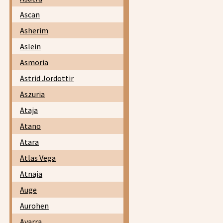
Ascan
Asherim
Aslein
Asmoria
Astrid Jordottir
Aszuria
Ataja
Atano
Atara
Atlas Vega
Atnaja
Auge
Aurohen
Avarra