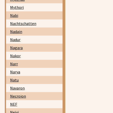
Mythori
Nabi
Nachtschatten
Nadain
Nadur
Nagara
Nakor
Narr
Narya
Natu
Navaron
Necroion
NEF
Neivi