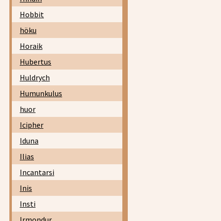
Hobbit
höku
Horaik
Hubertus
Huldrych
Humunkulus
huor
Icipher
Iduna
Ilias
Incantarsi
Inis
Insti
Irmondur