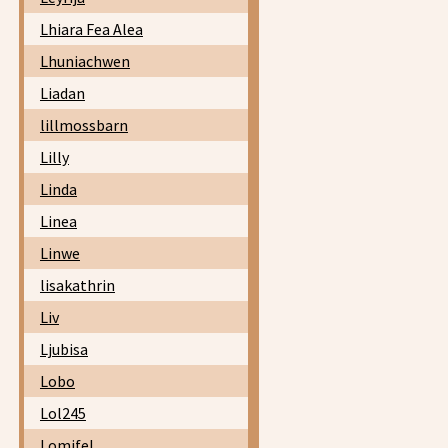
Lhiara Fea Alea
Lhuniachwen
Liadan
lillmossbarn
Lilly
Linda
Linea
Linwe
lisakathrin
Liv
Ljubisa
Lobo
Lol245
Lomifel