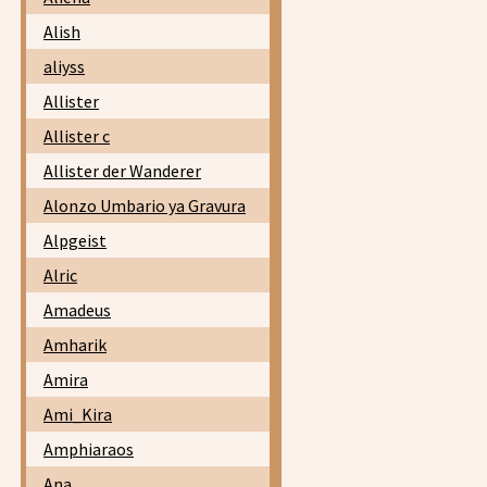
Alish
aliyss
Allister
Allister c
Allister der Wanderer
Alonzo Umbario ya Gravura
Alpgeist
Alric
Amadeus
Amharik
Amira
Ami_Kira
Amphiaraos
Ana