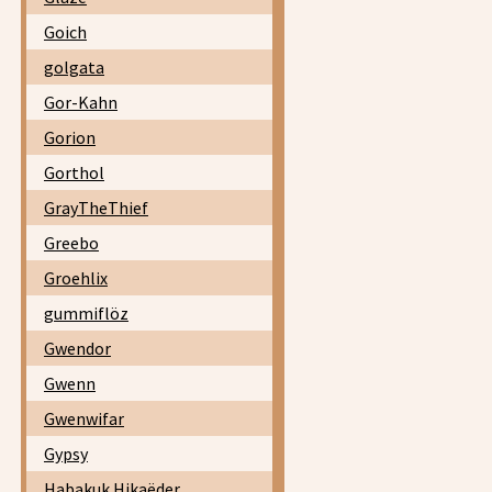
Goich
golgata
Gor-Kahn
Gorion
Gorthol
GrayTheThief
Greebo
Groehlix
gummiflöz
Gwendor
Gwenn
Gwenwifar
Gypsy
Habakuk Hikaëder