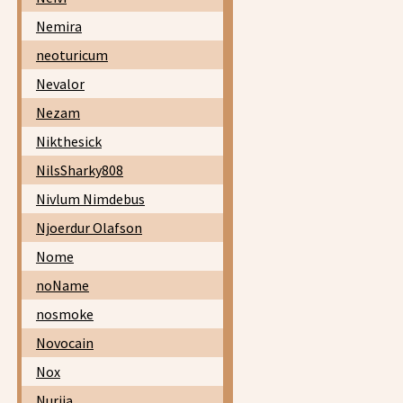
Nemira
neoturicum
Nevalor
Nezam
Nikthesick
NilsSharky808
Nivlum Nimdebus
Njoerdur Olafson
Nome
noName
nosmoke
Novocain
Nox
Nurija