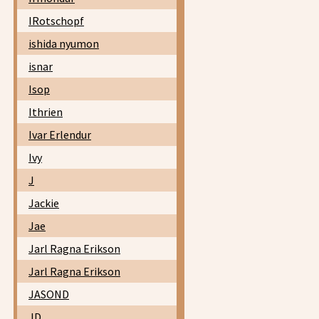
IRotschopf
ishida nyumon
isnar
Isop
Ithrien
Ivar Erlendur
Ivy
J
Jackie
Jae
Jarl Ragna Erikson
Jarl Ragna Erikson
JASOND
JD