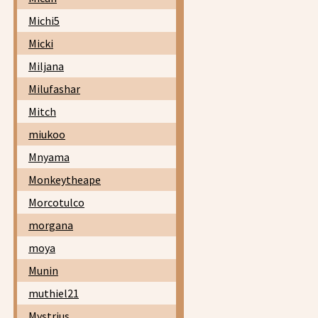
Michi5
Micki
Miljana
Milufashar
Mitch
miukoo
Mnyama
Monkeytheape
Morcotulco
morgana
moya
Munin
muthiel21
Mystrius