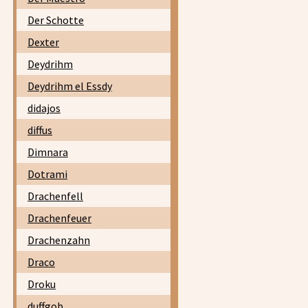
Der Schotte
Dexter
Deydrihm
Deydrihm el Essdy
didajos
diffus
Dimnara
Dotrami
Drachenfell
Drachenfeuer
Drachenzahn
Draco
Droku
duffgob