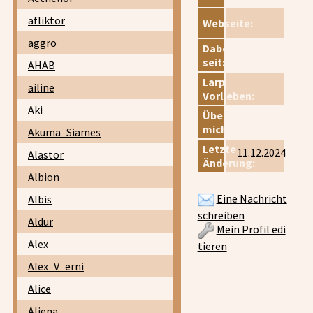
afliktor
Webseite:
aggro
Dabei
seit:
AHAB
Larp
ailine
Vorlieben:
Aki
Über
mich:
Akuma_Siames
Letzte
11.12.2024
Alastor
Änderung:
Albion
Eine Nachricht
Albis
schreiben
Aldur
Mein Profil edi
Alex
tieren
Alex_V_erni
Alice
Aliena