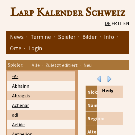
Larp Kalender Schweiz
DE
FR
IT
EN
News
·
Termine
·
Spieler
·
Bilder
·
Info
·
Orte
·
Login
Spieler:
Alle
·
Zuletzt editiert
·
Neu
-A-
Abhainn
Hedy
Nick:
Abragsis
Achenar
Name:
adi
Region:
Aelide
Alter:
Aethelior