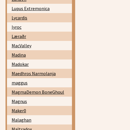
Lupus Extremonica
Lycardis
lyroc
Læraðr
MacValley
Madina
Madokar
Maedhros Narmolanja
maggus
MagmaDemon BoneGhoul
Magnus
Maker0
Malaghan
Maltradox