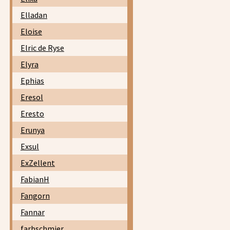
Elladan
Eloise
Elric de Ryse
Elyra
Ephias
Eresol
Eresto
Erunya
Exsul
ExZellent
FabianH
Fangorn
Fannar
farbschmier