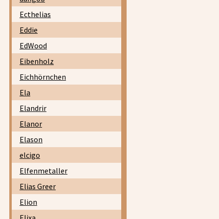
Ecthelias
Eddie
EdWood
Eibenholz
Eichhörnchen
Ela
Elandrir
Elanor
Elason
elcigo
Elfenmetaller
Elias Greer
Elion
Elixa