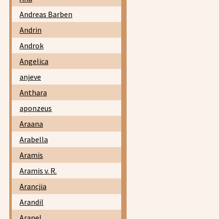
Andreas Barben
Andrin
Androk
Angelica
anjeve
Anthara
aponzeus
Araana
Arabella
Aramis
Aramis v. R.
Arancjia
Arandil
Aranel