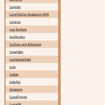
Lonnar
Lord Victor Andarion XVII
Lorenz
Los Somos
losVeratu
Lothar von Albstein
Lowrider
Luinamathiel
Luis
Lukas
lukulla
lunacon
LunaFreyia
LunaVK