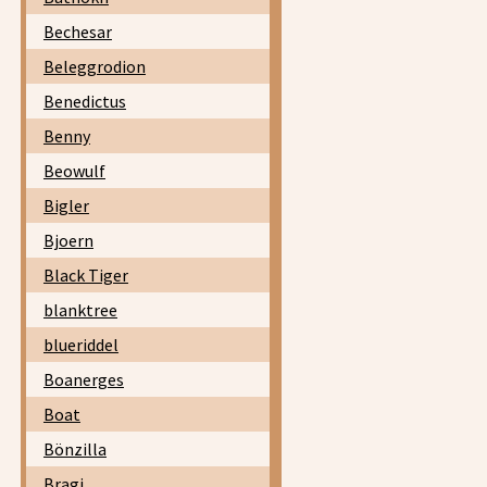
Bechesar
Beleggrodion
Benedictus
Benny
Beowulf
Bigler
Bjoern
Black Tiger
blanktree
blueriddel
Boanerges
Boat
Bönzilla
Bragi