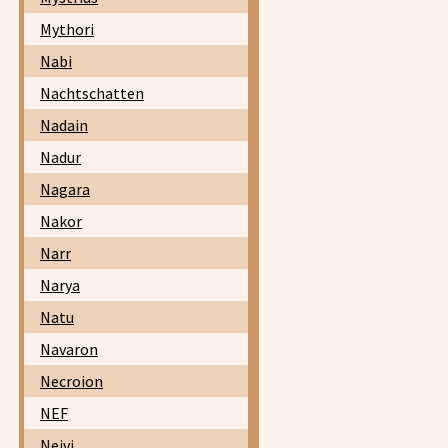
Mythori
Nabi
Nachtschatten
Nadain
Nadur
Nagara
Nakor
Narr
Narya
Natu
Navaron
Necroion
NEF
Neivi