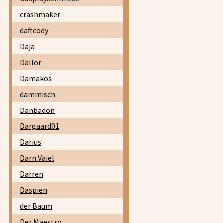
crashmaker
daftcody
Daja
Dallor
Damakos
dammisch
Danbadon
Dargaard01
Darius
Darn Vaiel
Darren
Daspien
der Baum
Der Maestro