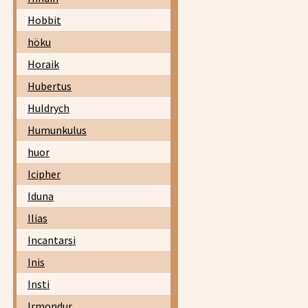
Hobbit
höku
Horaik
Hubertus
Huldrych
Humunkulus
huor
Icipher
Iduna
Ilias
Incantarsi
Inis
Insti
Irmondur