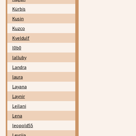
Kürbis
Kusin
Kuzco
Kveldulf
l0b0
lalluby
Landra
laura
Layana
Laynir
Leilani
Lena
leopold55
Leyrija