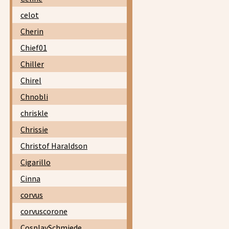
celot
Cherin
Chief01
Chiller
Chirel
Chnobli
chriskle
Chrissie
Christof Haraldson
Cigarillo
Cinna
corvus
corvuscorone
CosplaySchmiede