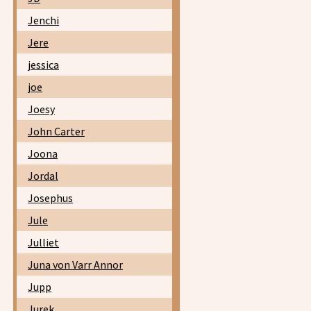
Jenchi
Jere
jessica
joe
Joesy
John Carter
Joona
Jordal
Josephus
Jule
Julliet
Juna von Varr Annor
Jupp
Jurek