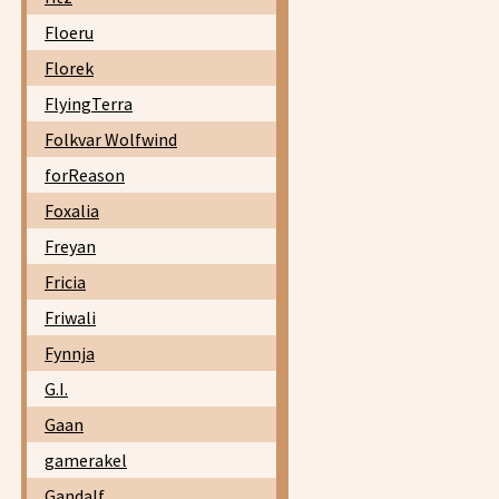
Floeru
Florek
FlyingTerra
Folkvar Wolfwind
forReason
Foxalia
Freyan
Fricia
Friwali
Fynnja
G.I.
Gaan
gamerakel
Gandalf