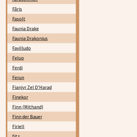
Fâris
Fasolt
Faunia Drake
Faunia Drakonius
Favilludo
Felup
Ferdi
Ferun
Fianjyr Zel D'Harad
Finekor
Finn (Mithand)
Finn der Bauer
Firiell
fitz