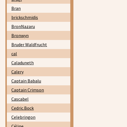
Bran
brickschmidis
BronNazaru
Bronwyn
Bruder Waldfrucht
cal
Caladuneth
Calery
Captain Babalu
Captain Crimson
Cascabel
Cedric.Bock
Celebringon
Céline