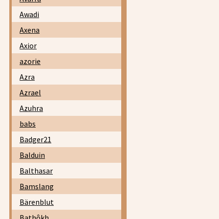
Awadi
Axena
Axior
azorie
Azra
Azrael
Azuhra
babs
Badger21
Balduin
Balthasar
Bamslang
Bärenblut
Bathôkh