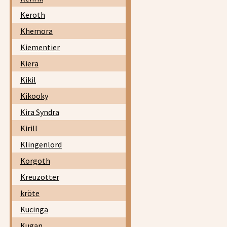
Keroth
Khemora
Kiementier
Kiera
Kikil
Kikooky
Kira Syndra
Kirill
Klingenlord
Korgoth
Kreuzotter
kröte
Kucinga
Kugan