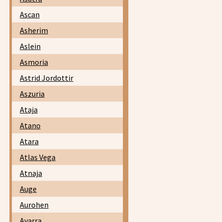
Ascan
Asherim
Aslein
Asmoria
Astrid Jordottir
Aszuria
Ataja
Atano
Atara
Atlas Vega
Atnaja
Auge
Aurohen
Avarra