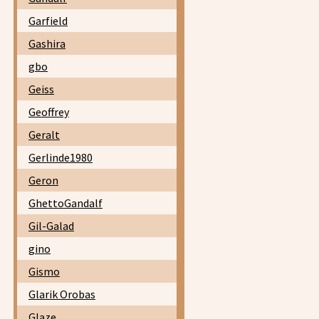
Garfield
Gashira
gbo
Geiss
Geoffrey
Geralt
Gerlinde1980
Geron
GhettoGandalf
Gil-Galad
gino
Gismo
Glarik Orobas
Glaze