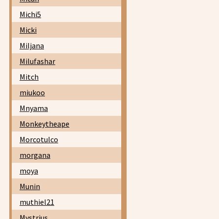
Michi5
Micki
Miljana
Milufashar
Mitch
miukoo
Mnyama
Monkeytheape
Morcotulco
morgana
moya
Munin
muthiel21
Mystrius