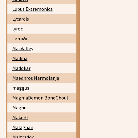
Lupus Extremonica
Lycardis
lyroc
Læraðr
MacValley
Madina
Madokar
Maedhros Narmolanja
maggus
MagmaDemon BoneGhoul
Magnus
Maker0
Malaghan
Maltradox