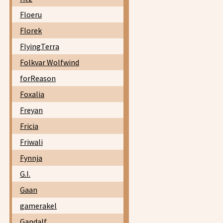
Floeru
Florek
FlyingTerra
Folkvar Wolfwind
forReason
Foxalia
Freyan
Fricia
Friwali
Fynnja
G.I.
Gaan
gamerakel
Gandalf