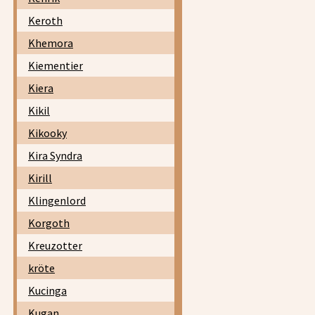
Keroth
Khemora
Kiementier
Kiera
Kikil
Kikooky
Kira Syndra
Kirill
Klingenlord
Korgoth
Kreuzotter
kröte
Kucinga
Kugan