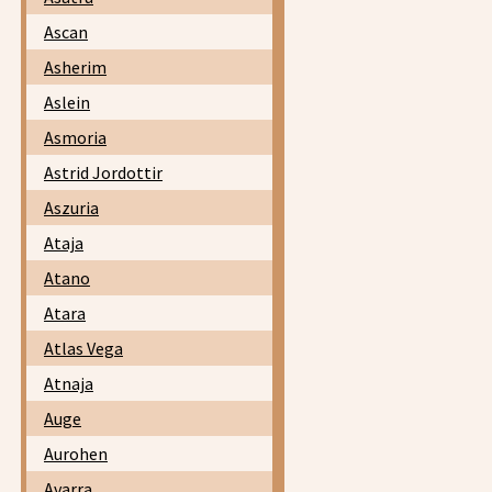
Ascan
Asherim
Aslein
Asmoria
Astrid Jordottir
Aszuria
Ataja
Atano
Atara
Atlas Vega
Atnaja
Auge
Aurohen
Avarra