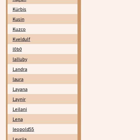
Kürbis
Kusin
Kuzco
Kveldulf
l0b0
lalluby
Landra
laura
Layana
Laynir
Leilani
Lena
leopold55
Leyrija