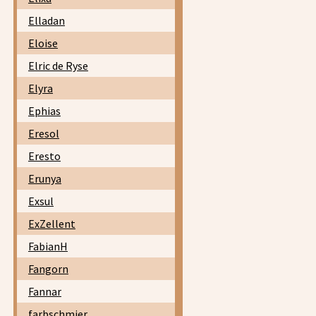
Elladan
Eloise
Elric de Ryse
Elyra
Ephias
Eresol
Eresto
Erunya
Exsul
ExZellent
FabianH
Fangorn
Fannar
farbschmier