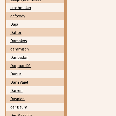
crashmaker
daftcody
Daja
Dallor
Damakos
dammisch
Danbadon
Dargaard01
Darius
Darn Vaiel
Darren
Daspien
der Baum
Der Maestro