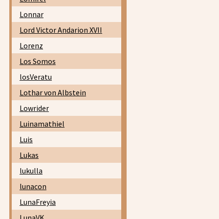
Lonnar
Lord Victor Andarion XVII
Lorenz
Los Somos
losVeratu
Lothar von Albstein
Lowrider
Luinamathiel
Luis
Lukas
lukulla
lunacon
LunaFreyia
LunaVK