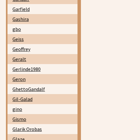
Garfield
Gashira
gbo
Geiss
Geoffrey
Geralt
Gerlinde1980
Geron
GhettoGandalf
Gil-Galad
gino
Gismo
Glarik Orobas
Glaze