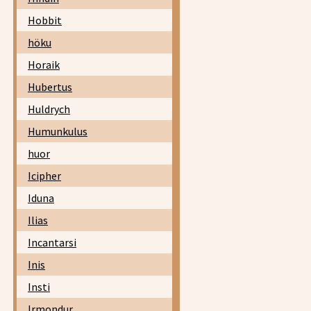
Hobbit
höku
Horaik
Hubertus
Huldrych
Humunkulus
huor
Icipher
Iduna
Ilias
Incantarsi
Inis
Insti
Irmondur