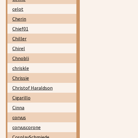
celot
Cherin
Chief01
Chiller
Chirel
Chnobli
chriskle
Chrissie
Christof Haraldson
Cigarillo
Cinna
corvus
corvuscorone
CosplaySchmiede