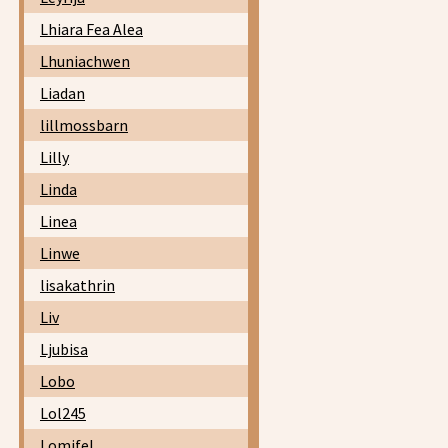
Lhiara Fea Alea
Lhuniachwen
Liadan
lillmossbarn
Lilly
Linda
Linea
Linwe
lisakathrin
Liv
Ljubisa
Lobo
Lol245
Lomifel