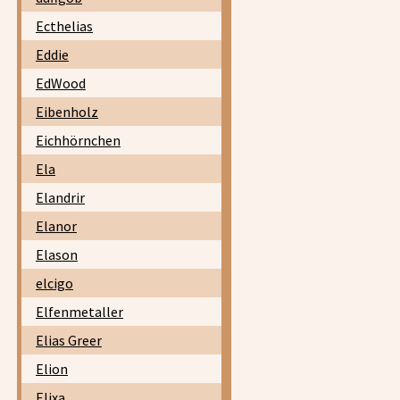
Ecthelias
Eddie
EdWood
Eibenholz
Eichhörnchen
Ela
Elandrir
Elanor
Elason
elcigo
Elfenmetaller
Elias Greer
Elion
Elixa