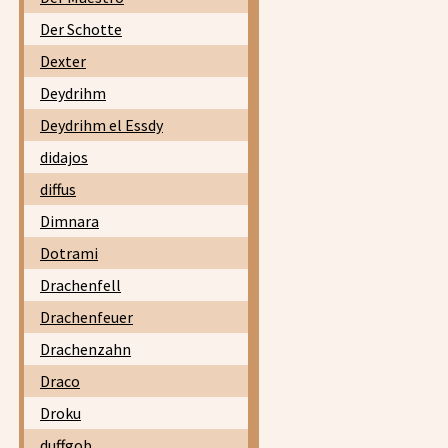
Der Schotte
Dexter
Deydrihm
Deydrihm el Essdy
didajos
diffus
Dimnara
Dotrami
Drachenfell
Drachenfeuer
Drachenzahn
Draco
Droku
duffgob