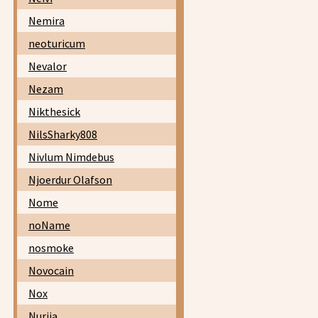
Nemira
neoturicum
Nevalor
Nezam
Nikthesick
NilsSharky808
Nivlum Nimdebus
Njoerdur Olafson
Nome
noName
nosmoke
Novocain
Nox
Nurija