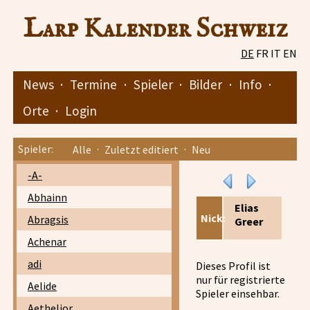
Larp Kalender Schweiz
DE
FR
IT
EN
News
·
Termine
·
Spieler
·
Bilder
·
Info
·
Orte
·
Login
Spieler:
Alle
·
Zuletzt editiert
·
Neu
-A-
Abhainn
Elias
Nick:
Abragsis
Greer
Achenar
adi
Dieses Profil ist
nur für registrierte
Aelide
Spieler einsehbar.
Aethelior