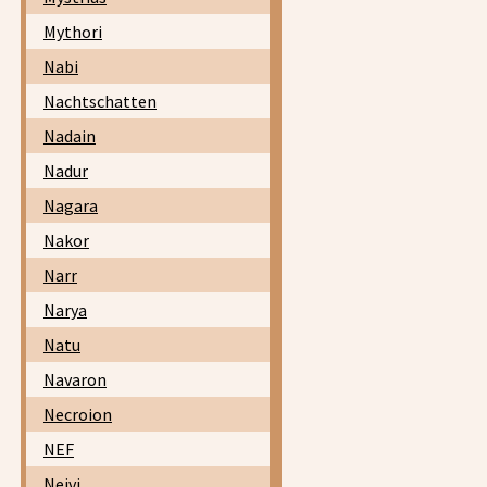
Mythori
Nabi
Nachtschatten
Nadain
Nadur
Nagara
Nakor
Narr
Narya
Natu
Navaron
Necroion
NEF
Neivi