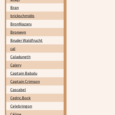
Bran
brickschmidis
BronNazaru
Bronwyn
Bruder Waldfrucht
cal
Caladuneth
Calery
Captain Babalu
Captain Crimson
Cascabel
Cedric.Bock
Celebringon
Céline