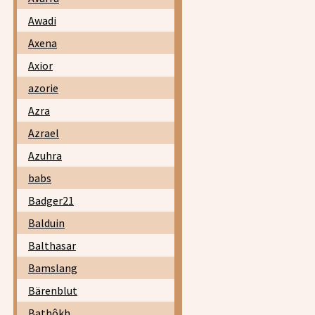
Awadi
Axena
Axior
azorie
Azra
Azrael
Azuhra
babs
Badger21
Balduin
Balthasar
Bamslang
Bärenblut
Bathôkh