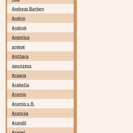
Andreas Barben
Andrin
Androk
Angelica
anjeve
Anthara
aponzeus
Araana
Arabella
Aramis
Aramis v. R.
Arancjia
Arandil
Aranel