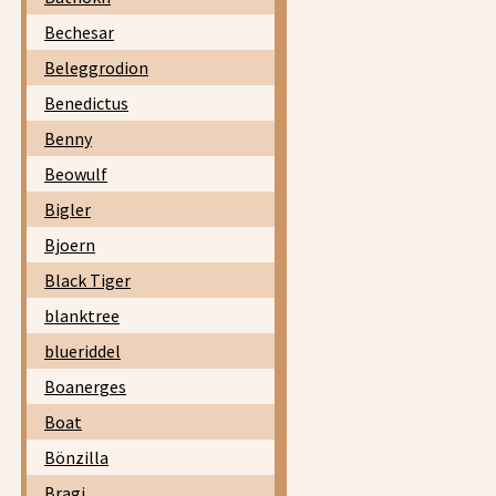
Bechesar
Beleggrodion
Benedictus
Benny
Beowulf
Bigler
Bjoern
Black Tiger
blanktree
blueriddel
Boanerges
Boat
Bönzilla
Bragi