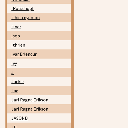
IRotschopf
ishida nyumon
isnar
Isop
Ithrien
Ivar Erlendur
Ivy
J
Jackie
Jae
Jarl Ragna Erikson
Jarl Ragna Erikson
JASOND
JD