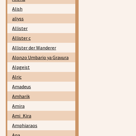
Alish
aliyss
Allister
Allister c
Allister der Wanderer
Alonzo Umbario ya Gravura
Alpgeist
Alric
Amadeus
Amharik
Amira
Ami_Kira
Amphiaraos
Ana