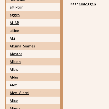
Jetzt
einloggen
afliktor
aggro
AHAB
ailine
Aki
Akuma_Siames
Alastor
Albion
Albis
Aldur
Alex
Alex_V_erni
Alice
Aliena