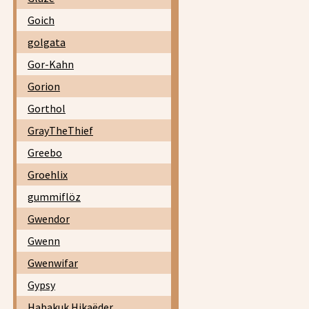
Goich
golgata
Gor-Kahn
Gorion
Gorthol
GrayTheThief
Greebo
Groehlix
gummiflöz
Gwendor
Gwenn
Gwenwifar
Gypsy
Habakuk Hikaëder