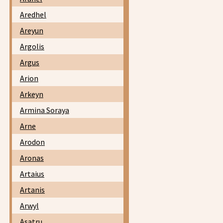
Aredhel
Areyun
Argolis
Argus
Arion
Arkeyn
Armina Soraya
Arne
Arodon
Aronas
Artaius
Artanis
Arwyl
Asatru