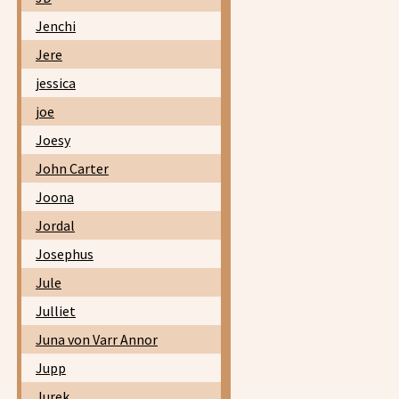
Jenchi
Jere
jessica
joe
Joesy
John Carter
Joona
Jordal
Josephus
Jule
Julliet
Juna von Varr Annor
Jupp
Jurek