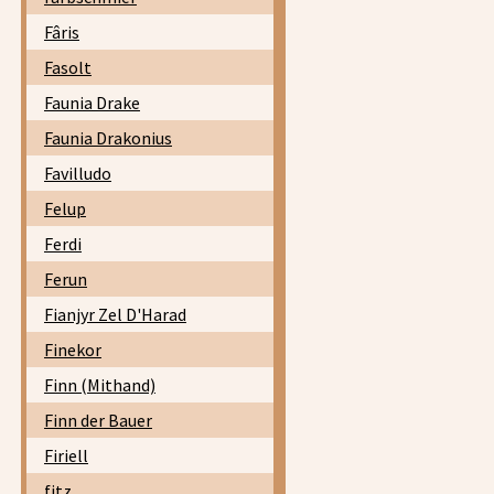
Fâris
Fasolt
Faunia Drake
Faunia Drakonius
Favilludo
Felup
Ferdi
Ferun
Fianjyr Zel D'Harad
Finekor
Finn (Mithand)
Finn der Bauer
Firiell
fitz