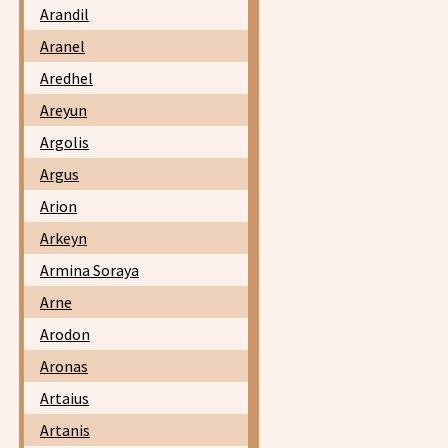
Arandil
Aranel
Aredhel
Areyun
Argolis
Argus
Arion
Arkeyn
Armina Soraya
Arne
Arodon
Aronas
Artaius
Artanis