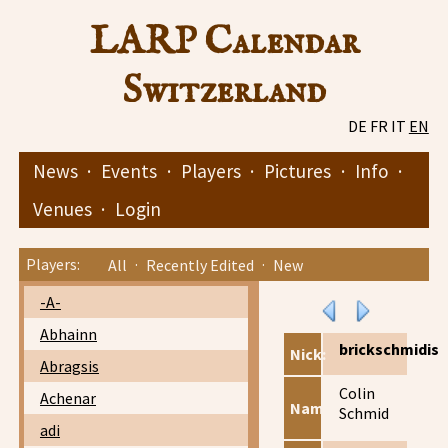
LARP Calendar
Switzerland
DE
FR
IT
EN
News
·
Events
·
Players
·
Pictures
·
Info
·
Venues
·
Login
Players:
All
·
Recently Edited
·
New
-A-
Abhainn
brickschmidis
Nick:
Abragsis
Colin
Achenar
Name:
Schmid
adi