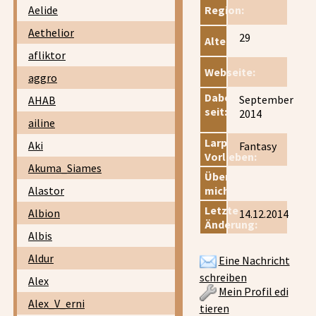
Aelide
Region:
Aethelior
29
Alter:
afliktor
Webseite:
aggro
Dabei
September
AHAB
seit:
2014
ailine
Larp
Aki
Fantasy
Vorlieben:
Akuma_Siames
Über
Alastor
mich:
Letzte
Albion
14.12.2014
Änderung:
Albis
Aldur
Eine Nachricht
schreiben
Alex
Mein Profil edi
Alex_V_erni
tieren