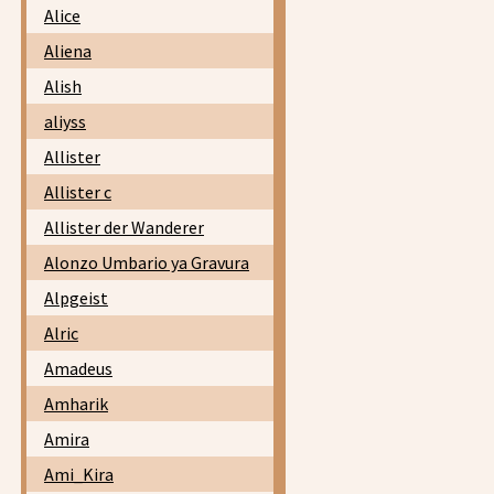
Alice
Aliena
Alish
aliyss
Allister
Allister c
Allister der Wanderer
Alonzo Umbario ya Gravura
Alpgeist
Alric
Amadeus
Amharik
Amira
Ami_Kira