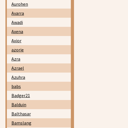
Aurohen
Avarra
Awadi
Axena
Axior
azorie
Azra
Azrael
Azuhra
babs
Badger21
Balduin
Balthasar
Bamslang