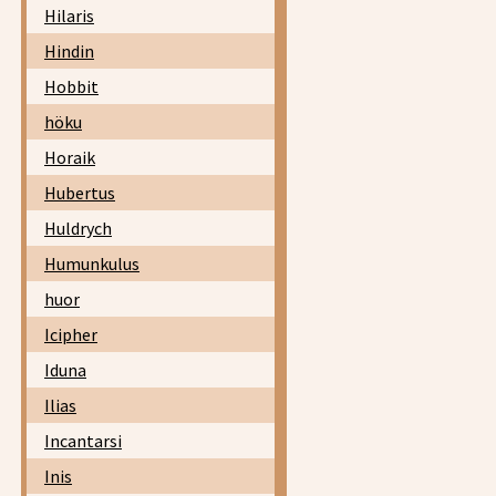
Hilaris
Hindin
Hobbit
höku
Horaik
Hubertus
Huldrych
Humunkulus
huor
Icipher
Iduna
Ilias
Incantarsi
Inis