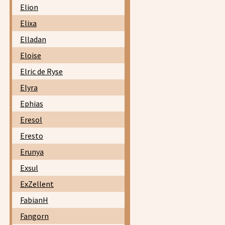
Elion
Elixa
Elladan
Eloise
Elric de Ryse
Elyra
Ephias
Eresol
Eresto
Erunya
Exsul
ExZellent
FabianH
Fangorn