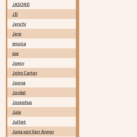
JASOND
JD
Jenchi
Jere
jessica
joe
Joesy
John Carter
Joona
Jordal
Josephus
Jule
Julliet
Juna von Varr Annor