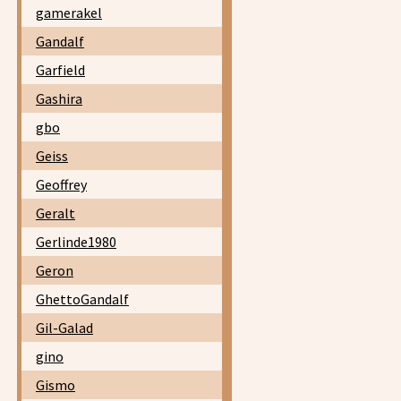
gamerakel
Gandalf
Garfield
Gashira
gbo
Geiss
Geoffrey
Geralt
Gerlinde1980
Geron
GhettoGandalf
Gil-Galad
gino
Gismo