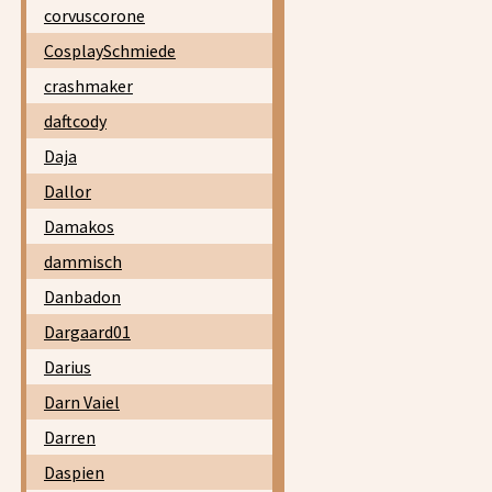
corvuscorone
CosplaySchmiede
crashmaker
daftcody
Daja
Dallor
Damakos
dammisch
Danbadon
Dargaard01
Darius
Darn Vaiel
Darren
Daspien