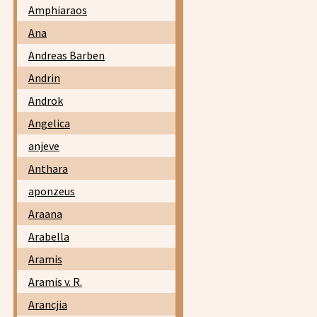
Amphiaraos
Ana
Andreas Barben
Andrin
Androk
Angelica
anjeve
Anthara
aponzeus
Araana
Arabella
Aramis
Aramis v. R.
Arancjia