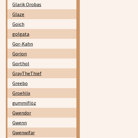
Glarik Orobas
Glaze
Goich
golgata
Gor-Kahn
Gorion
Gorthol
GrayTheThief
Greebo
Groehlix
gummiflöz
Gwendor
Gwenn
Gwenwifar