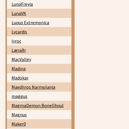
LunaFreyia
LunaVK
Lupus Extremonica
Lycardis
lyroc
Læraðr
MacValley
Madina
Madokar
Maedhros Narmolanja
maggus
MagmaDemon BoneGhoul
Magnus
Maker0