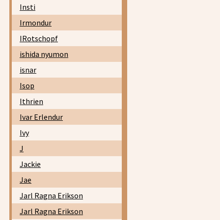
Insti
Irmondur
IRotschopf
ishida nyumon
isnar
Isop
Ithrien
Ivar Erlendur
Ivy
J
Jackie
Jae
Jarl Ragna Erikson
Jarl Ragna Erikson