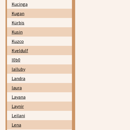
Kucinga
Kugan
Kürbis
Kusin
Kuzco
Kveldulf
l0b0
lalluby
Landra
laura
Layana
Laynir
Leilani
Lena