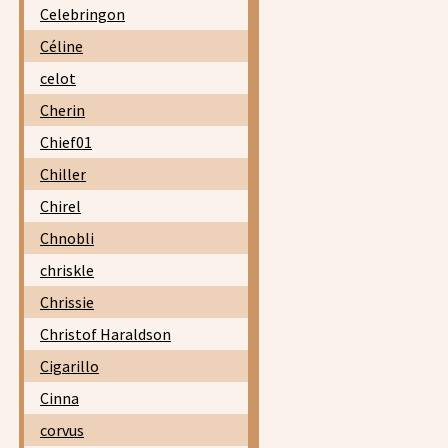
Celebringon
Céline
celot
Cherin
Chief01
Chiller
Chirel
Chnobli
chriskle
Chrissie
Christof Haraldson
Cigarillo
Cinna
corvus