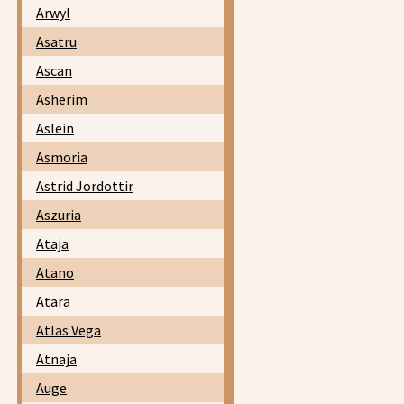
Arwyl
Asatru
Ascan
Asherim
Aslein
Asmoria
Astrid Jordottir
Aszuria
Ataja
Atano
Atara
Atlas Vega
Atnaja
Auge