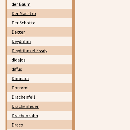
der Baum
Der Maestro
Der Schotte
Dexter
Deydrihm
Deydrihm el Essdy
didajos
diffus
Dimnara
Dotrami
Drachenfell
Drachenfeuer
Drachenzahn
Draco