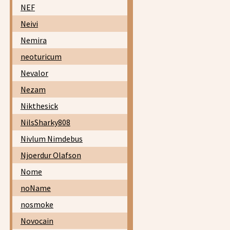
NEF
Neivi
Nemira
neoturicum
Nevalor
Nezam
Nikthesick
NilsSharky808
Nivlum Nimdebus
Njoerdur Olafson
Nome
noName
nosmoke
Novocain