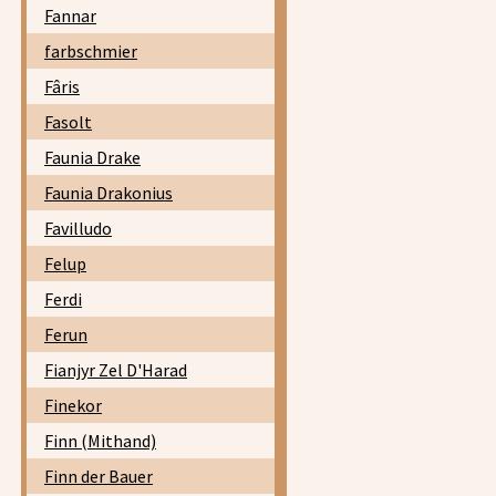
Fannar
farbschmier
Fâris
Fasolt
Faunia Drake
Faunia Drakonius
Favilludo
Felup
Ferdi
Ferun
Fianjyr Zel D'Harad
Finekor
Finn (Mithand)
Finn der Bauer