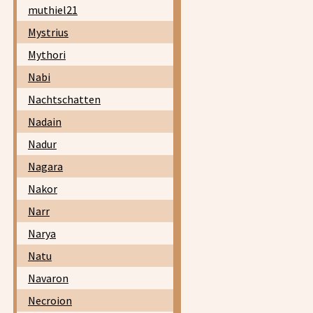
muthiel21
Mystrius
Mythori
Nabi
Nachtschatten
Nadain
Nadur
Nagara
Nakor
Narr
Narya
Natu
Navaron
Necroion