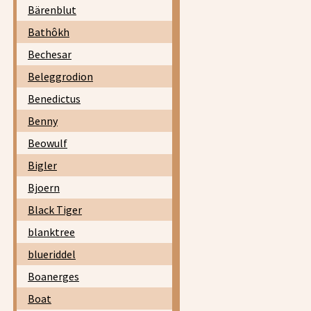
Bärenblut
Bathôkh
Bechesar
Beleggrodion
Benedictus
Benny
Beowulf
Bigler
Bjoern
Black Tiger
blanktree
blueriddel
Boanerges
Boat