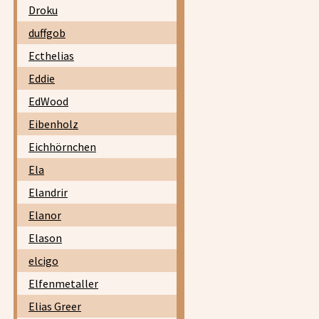
Droku
duffgob
Ecthelias
Eddie
EdWood
Eibenholz
Eichhörnchen
Ela
Elandrir
Elanor
Elason
elcigo
Elfenmetaller
Elias Greer