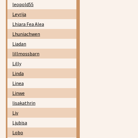
leopold55
Leyrija
Lhiara Fea Alea
Lhuniachwen
Liadan
lillmossbarn
Lilly
Linda
Linea
Linwe
lisakathrin
Liv
Ljubisa
Lobo