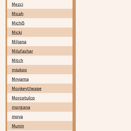
Mezci
Micah
Michi5
Micki
Miljana
Milufashar
Mitch
miukoo
Mnyama
Monkeytheape
Morcotulco
morgana
moya
Munin