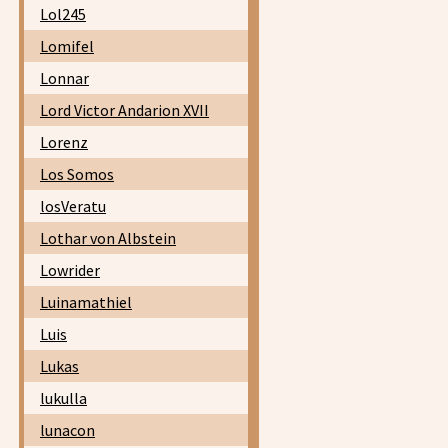
Lol245
Lomifel
Lonnar
Lord Victor Andarion XVII
Lorenz
Los Somos
losVeratu
Lothar von Albstein
Lowrider
Luinamathiel
Luis
Lukas
lukulla
lunacon