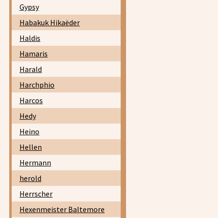
Gypsy
Habakuk Hikaëder
Haldis
Hamaris
Harald
Harchphio
Harcos
Hedy
Heino
Hellen
Hermann
herold
Herrscher
Hexenmeister Baltemore