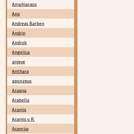
Amphiaraos
Ana
Andreas Barben
Andrin
Androk
Angelica
anjeve
Anthara
aponzeus
Araana
Arabella
Aramis
Aramis v. R.
Arancjia