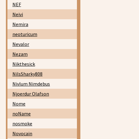
NEF
Neivi
Nemira
neoturicum
Nevalor
Nezam
Nikthesick
NilsSharky808
Nivlum Nimdebus
Njoerdur Olafson
Nome
noName
nosmoke
Novocain