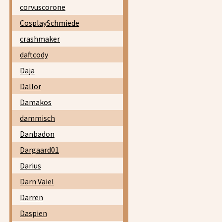
corvuscorone
CosplaySchmiede
crashmaker
daftcody
Daja
Dallor
Damakos
dammisch
Danbadon
Dargaard01
Darius
Darn Vaiel
Darren
Daspien