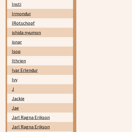
Insti
Irmondur
IRotschopf
ishida nyumon
isnar
Isop
Ithrien
Ivar Erlendur
Ivy
J
Jackie
Jae
Jarl Ragna Erikson
Jarl Ragna Erikson