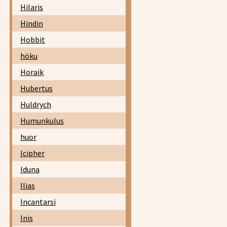
Hilaris
Hindin
Hobbit
höku
Horaik
Hubertus
Huldrych
Humunkulus
huor
Icipher
Iduna
Ilias
Incantarsi
Inis