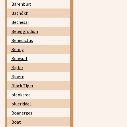
Bärenblut
Bathôkh
Bechesar
Beleggrodion
Benedictus
Benny
Beowulf
Bigler
Bjoern
Black Tiger
blanktree
blueriddel
Boanerges
Boat