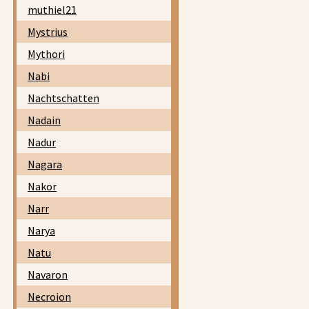
muthiel21
Mystrius
Mythori
Nabi
Nachtschatten
Nadain
Nadur
Nagara
Nakor
Narr
Narya
Natu
Navaron
Necroion