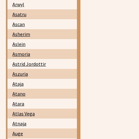
Arwyl
Asatru
Ascan
Asherim
Aslein
Asmoria
Astrid Jordottir
Aszuria
Ataja
Atano
Atara
Atlas Vega
Atnaja
Auge