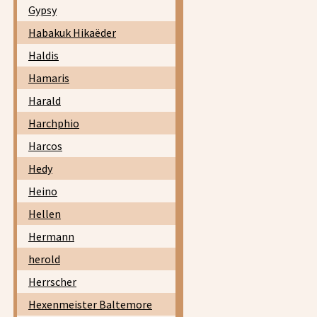
Gypsy
Habakuk Hikaëder
Haldis
Hamaris
Harald
Harchphio
Harcos
Hedy
Heino
Hellen
Hermann
herold
Herrscher
Hexenmeister Baltemore