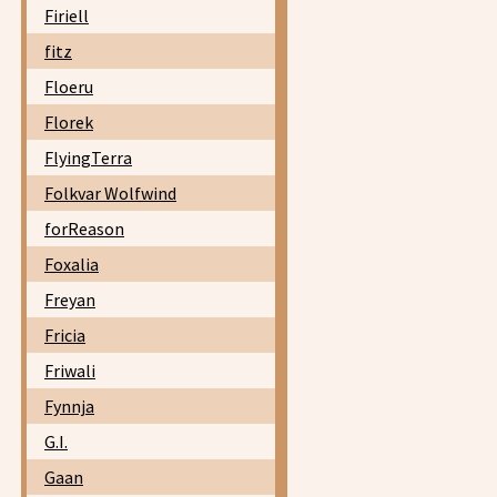
Firiell
fitz
Floeru
Florek
FlyingTerra
Folkvar Wolfwind
forReason
Foxalia
Freyan
Fricia
Friwali
Fynnja
G.I.
Gaan