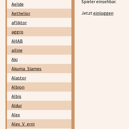
Spieler einsehbar.
Aelide
Jetzt
einloggen
Aethelior
afliktor
aggro
AHAB
ailine
Aki
Akuma_Siames
Alastor
Albion
Albis
Aldur
Alex
Alex_V_erni