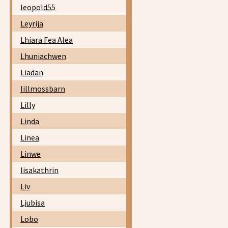
leopold55
Leyrija
Lhiara Fea Alea
Lhuniachwen
Liadan
lillmossbarn
Lilly
Linda
Linea
Linwe
lisakathrin
Liv
Ljubisa
Lobo