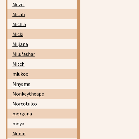
Mezci
Micah
Michi5
Micki
Miljana
Milufashar
Mitch
miukoo
Mnyama
Monkeytheape
Morcotulco
morgana
moya
Munin