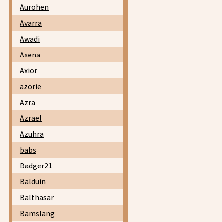
Aurohen
Avarra
Awadi
Axena
Axior
azorie
Azra
Azrael
Azuhra
babs
Badger21
Balduin
Balthasar
Bamslang