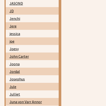
JASOND
JD
Jenchi
Jere
jessica
joe
Joesy
John Carter
Joona
Jordal
Josephus
Jule
Julliet
Juna von Varr Annor