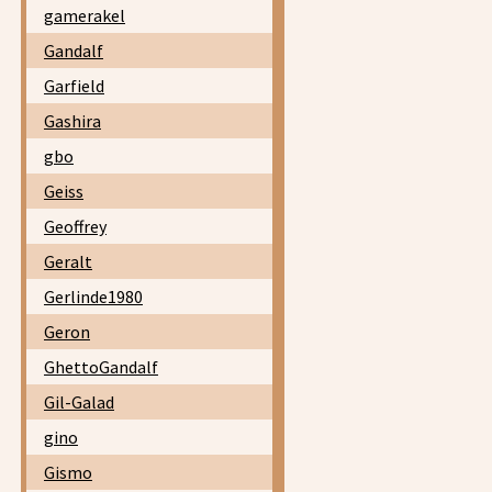
gamerakel
Gandalf
Garfield
Gashira
gbo
Geiss
Geoffrey
Geralt
Gerlinde1980
Geron
GhettoGandalf
Gil-Galad
gino
Gismo