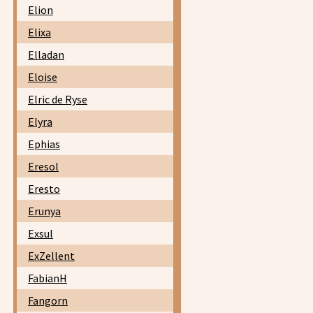
Elion
Elixa
Elladan
Eloise
Elric de Ryse
Elyra
Ephias
Eresol
Eresto
Erunya
Exsul
ExZellent
FabianH
Fangorn