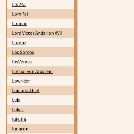
Lol245
Lomifel
Lonnar
Lord Victor Andarion XVII
Lorenz
Los Somos
losVeratu
Lothar von Albstein
Lowrider
Luinamathiel
Luis
Lukas
lukulla
lunacon