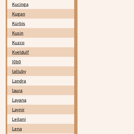
Kucinga
Kugan
Kürbis
Kusin
Kuzco
Kveldulf
l0b0
lalluby
Landra
laura
Layana
Laynir
Leilani
Lena