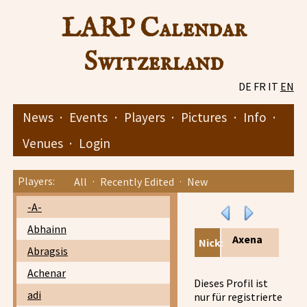
LARP Calendar
Switzerland
DE
FR
IT
EN
News
·
Events
·
Players
·
Pictures
·
Info
·
Venues
·
Login
Players:
All
·
Recently Edited
·
New
-A-
Abhainn
Axena
Nick:
Abragsis
Achenar
Dieses Profil ist
adi
nur für registrierte