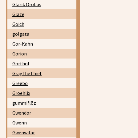
Glarik Orobas
Glaze
Goich
golgata
Gor-Kahn
Gorion
Gorthol
GrayTheThief
Greebo
Groehlix
gummiflöz
Gwendor
Gwenn
Gwenwifar