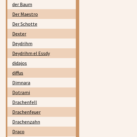
der Baum
Der Maestro
Der Schotte
Dexter
Deydrihm
Deydrihm el Essdy
didajos
diffus
Dimnara
Dotrami
Drachenfell
Drachenfeuer
Drachenzahn
Draco