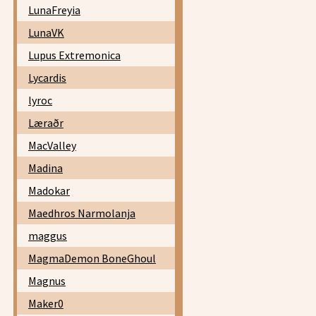
LunaFreyia
LunaVK
Lupus Extremonica
Lycardis
lyroc
Læraðr
MacValley
Madina
Madokar
Maedhros Narmolanja
maggus
MagmaDemon BoneGhoul
Magnus
Maker0