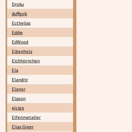
Droku
duffgob
Ecthelias
Eddie
EdWood
Eibenholz
Eichhörnchen
Ela
Elandrir
Elanor
Elason
elcigo
Elfenmetaller
Elias Greer