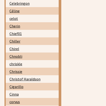
Celebringon
Céline
celot
Cherin
Chief01
Chiller
Chirel
Chnobli
chriskle
Chrissie
Christof Haraldson
Cigarillo
Cinna
corvus