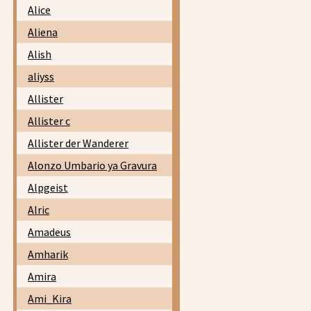
Alice
Aliena
Alish
aliyss
Allister
Allister c
Allister der Wanderer
Alonzo Umbario ya Gravura
Alpgeist
Alric
Amadeus
Amharik
Amira
Ami_Kira