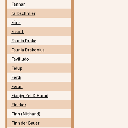
Fannar
farbschmier
Fâris
Fasolt
Faunia Drake
Faunia Drakonius
Favilludo
Felup
Ferdi
Ferun
Fianjyr Zel D'Harad
Finekor
Finn (Mithand)
Finn der Bauer