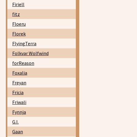
Firiell
fitz
Floeru
Florek
FlyingTerra
Folkvar Wolfwind
forReason
Foxalia
Freyan
Fricia
Friwali
Fynnja
G.I.
Gaan