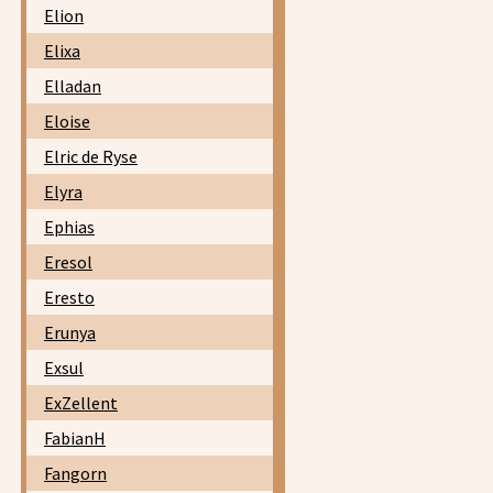
Elion
Elixa
Elladan
Eloise
Elric de Ryse
Elyra
Ephias
Eresol
Eresto
Erunya
Exsul
ExZellent
FabianH
Fangorn