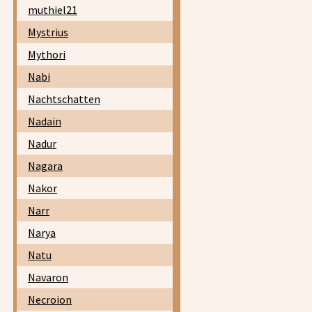
muthiel21
Mystrius
Mythori
Nabi
Nachtschatten
Nadain
Nadur
Nagara
Nakor
Narr
Narya
Natu
Navaron
Necroion