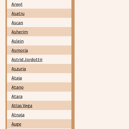
Arwyl
Asatru
Ascan
Asherim
Aslein
Asmoria
Astrid Jordottir
Aszuria
Ataja
Atano
Atara
Atlas Vega
Atnaja
Auge