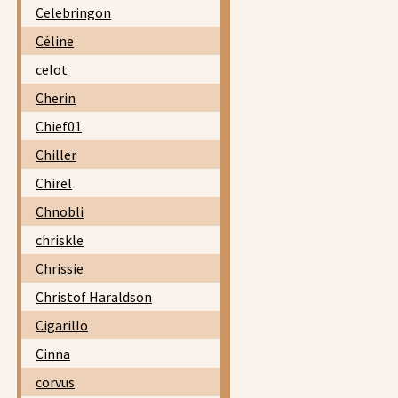
Celebringon
Céline
celot
Cherin
Chief01
Chiller
Chirel
Chnobli
chriskle
Chrissie
Christof Haraldson
Cigarillo
Cinna
corvus