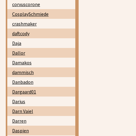
corvuscorone
CosplaySchmiede
crashmaker
daftcody
Daja
Dallor
Damakos
dammisch
Danbadon
Dargaard01
Darius
Darn Vaiel
Darren
Daspien