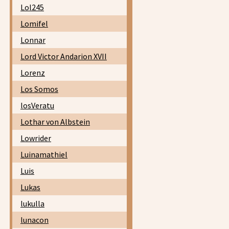
Lol245
Lomifel
Lonnar
Lord Victor Andarion XVII
Lorenz
Los Somos
losVeratu
Lothar von Albstein
Lowrider
Luinamathiel
Luis
Lukas
lukulla
lunacon