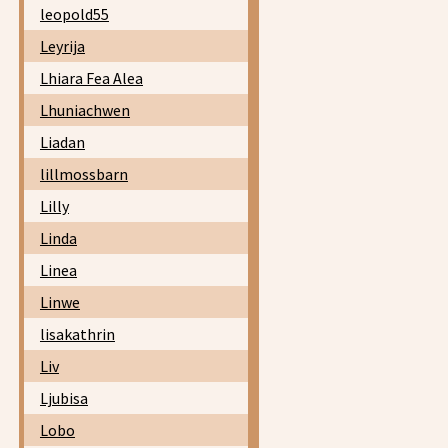
leopold55
Leyrija
Lhiara Fea Alea
Lhuniachwen
Liadan
lillmossbarn
Lilly
Linda
Linea
Linwe
lisakathrin
Liv
Ljubisa
Lobo