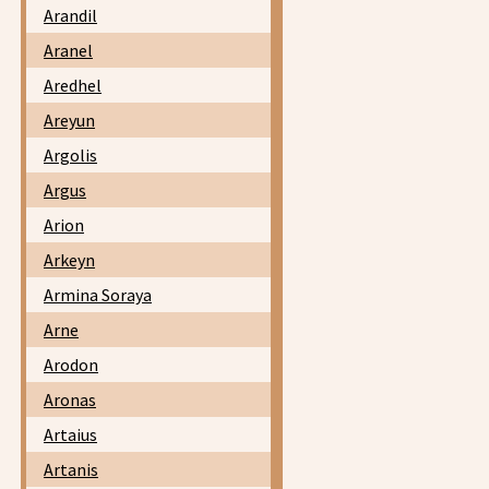
Arandil
Aranel
Aredhel
Areyun
Argolis
Argus
Arion
Arkeyn
Armina Soraya
Arne
Arodon
Aronas
Artaius
Artanis