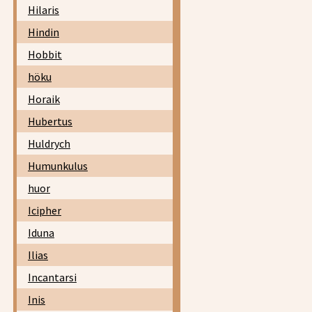
Hilaris
Hindin
Hobbit
höku
Horaik
Hubertus
Huldrych
Humunkulus
huor
Icipher
Iduna
Ilias
Incantarsi
Inis