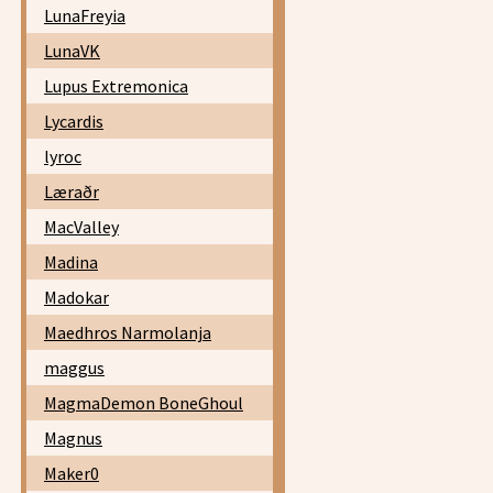
LunaFreyia
LunaVK
Lupus Extremonica
Lycardis
lyroc
Læraðr
MacValley
Madina
Madokar
Maedhros Narmolanja
maggus
MagmaDemon BoneGhoul
Magnus
Maker0