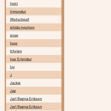
Insti
Irmondur
IRotschopf
ishida nyumon
isnar
Isop
Ithrien
Ivar Erlendur
Ivy
J
Jackie
Jae
Jarl Ragna Erikson
Jarl Ragna Erikson