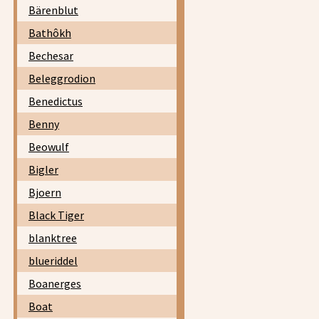
Bärenblut
Bathôkh
Bechesar
Beleggrodion
Benedictus
Benny
Beowulf
Bigler
Bjoern
Black Tiger
blanktree
blueriddel
Boanerges
Boat