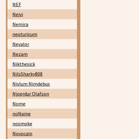
NEF
Neivi
Nemira
neoturicum
Nevalor
Nezam
Nikthesick
NilsSharky808
Nivlum Nimdebus
Njoerdur Olafson
Nome
noName
nosmoke
Novocain