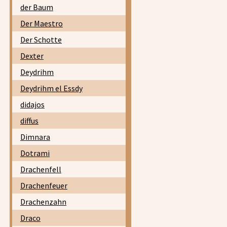
der Baum
Der Maestro
Der Schotte
Dexter
Deydrihm
Deydrihm el Essdy
didajos
diffus
Dimnara
Dotrami
Drachenfell
Drachenfeuer
Drachenzahn
Draco