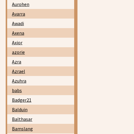
Aurohen
Avarra
Awadi
Axena
Axior
azorie
Azra
Azrael
Azuhra
babs
Badger21
Balduin
Balthasar
Bamslang