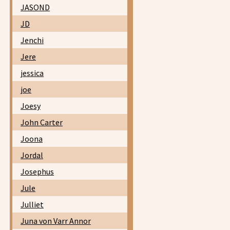
JASOND
JD
Jenchi
Jere
jessica
joe
Joesy
John Carter
Joona
Jordal
Josephus
Jule
Julliet
Juna von Varr Annor