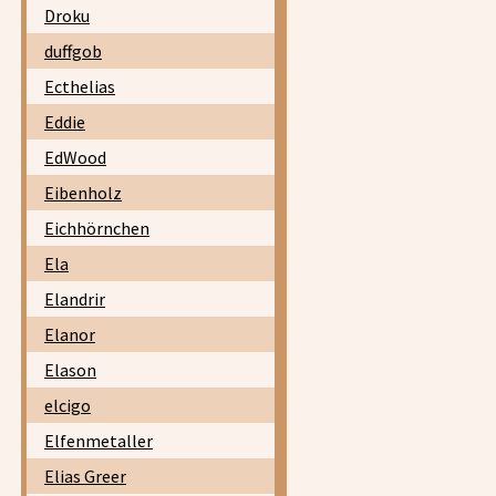
Droku
duffgob
Ecthelias
Eddie
EdWood
Eibenholz
Eichhörnchen
Ela
Elandrir
Elanor
Elason
elcigo
Elfenmetaller
Elias Greer