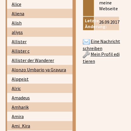
meine
Alice
Webseite
Aliena
Letzte
26.09.2017
Alish
Änderung:
aliyss
Eine Nachricht
Allister
schreiben
Allister c
Mein Profil edi
Allister der Wanderer
tieren
Alonzo Umbario ya Gravura
Alpgeist
Alric
Amadeus
Amharik
Amira
Ami_Kira