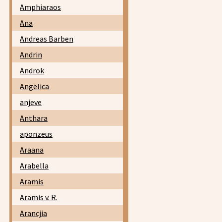
Amphiaraos
Ana
Andreas Barben
Andrin
Androk
Angelica
anjeve
Anthara
aponzeus
Araana
Arabella
Aramis
Aramis v. R.
Arancjia