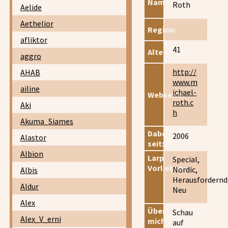
Name:
Roth
Aelide
Aethelior
Region:
afliktor
41
Alter:
aggro
http://
AHAB
www.m
ailine
ichael-
Webseite:
roth.c
Aki
h
Akuma_Siames
Dabei
2006
Alastor
seit:
Albion
Larp
Special,
Vorlieben:
Nordic,
Albis
Herausfordernd
Aldur
Neu
Alex
Über
Schau
Alex_V_erni
mich:
auf