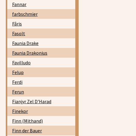
Fannar
farbschmier
Fâris
Fasolt
Faunia Drake
Faunia Drakonius
Favilludo
Felup
Ferdi
Ferun
Fianjyr Zel D'Harad
Finekor
Finn (Mithand)
Finn der Bauer