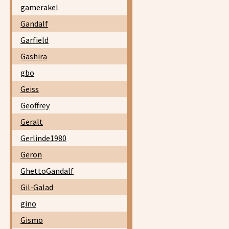
gamerakel
Gandalf
Garfield
Gashira
gbo
Geiss
Geoffrey
Geralt
Gerlinde1980
Geron
GhettoGandalf
Gil-Galad
gino
Gismo