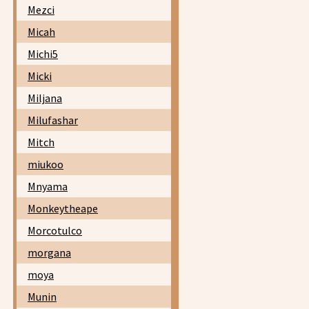
Mezci
Micah
Michi5
Micki
Miljana
Milufashar
Mitch
miukoo
Mnyama
Monkeytheape
Morcotulco
morgana
moya
Munin