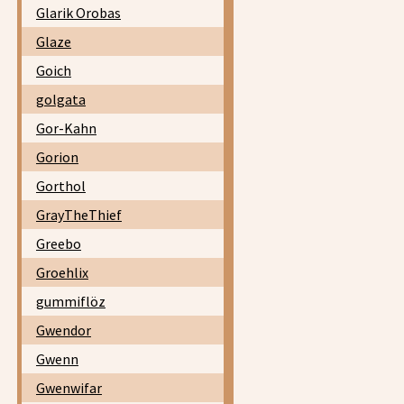
Glarik Orobas
Glaze
Goich
golgata
Gor-Kahn
Gorion
Gorthol
GrayTheThief
Greebo
Groehlix
gummiflöz
Gwendor
Gwenn
Gwenwifar