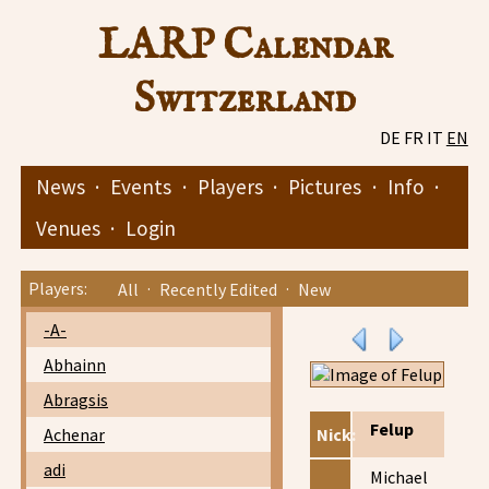
LARP Calendar
Switzerland
DE
FR
IT
EN
News
·
Events
·
Players
·
Pictures
·
Info
·
Venues
·
Login
Players:
All
·
Recently Edited
·
New
-A-
Abhainn
Abragsis
Felup
Achenar
Nick:
adi
Michael