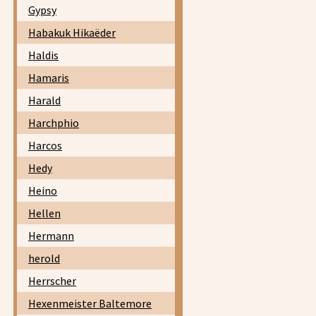
Gypsy
Habakuk Hikaëder
Haldis
Hamaris
Harald
Harchphio
Harcos
Hedy
Heino
Hellen
Hermann
herold
Herrscher
Hexenmeister Baltemore