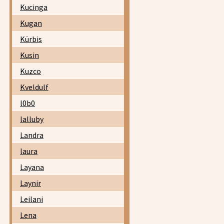
Kucinga
Kugan
Kürbis
Kusin
Kuzco
Kveldulf
l0b0
lalluby
Landra
laura
Layana
Laynir
Leilani
Lena