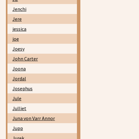
Jenchi
Jere
jessica
joe
Joesy
John Carter
Joona
Jordal
Josephus
Jule
Julliet
Juna von Varr Annor
Jupp
Jurek