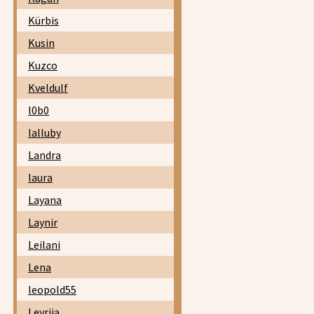
Kürbis
Kusin
Kuzco
Kveldulf
l0b0
lalluby
Landra
laura
Layana
Laynir
Leilani
Lena
leopold55
Leyrija