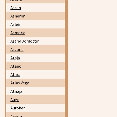
Ascan
Asherim
Aslein
Asmoria
Astrid Jordottir
Aszuria
Ataja
Atano
Atara
Atlas Vega
Atnaja
Auge
Aurohen
Avarra