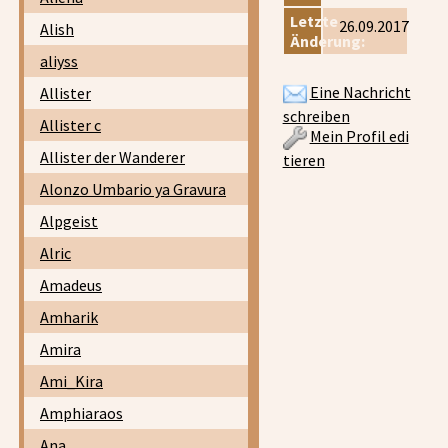
Letzte
26.09.2017
Alish
Änderung:
aliyss
Eine Nachricht
Allister
schreiben
Allister c
Mein Profil edi
Allister der Wanderer
tieren
Alonzo Umbario ya Gravura
Alpgeist
Alric
Amadeus
Amharik
Amira
Ami_Kira
Amphiaraos
Ana