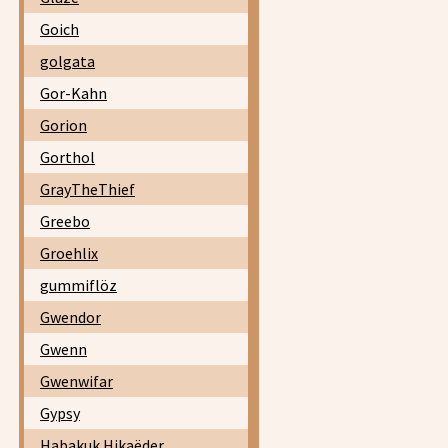
Goich
golgata
Gor-Kahn
Gorion
Gorthol
GrayTheThief
Greebo
Groehlix
gummiflöz
Gwendor
Gwenn
Gwenwifar
Gypsy
Habakuk Hikaëder