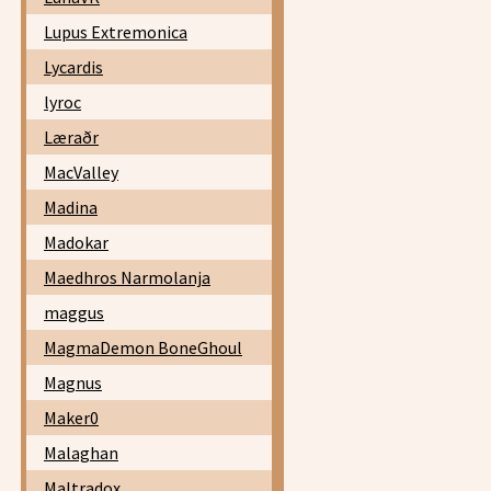
Lupus Extremonica
Lycardis
lyroc
Læraðr
MacValley
Madina
Madokar
Maedhros Narmolanja
maggus
MagmaDemon BoneGhoul
Magnus
Maker0
Malaghan
Maltradox