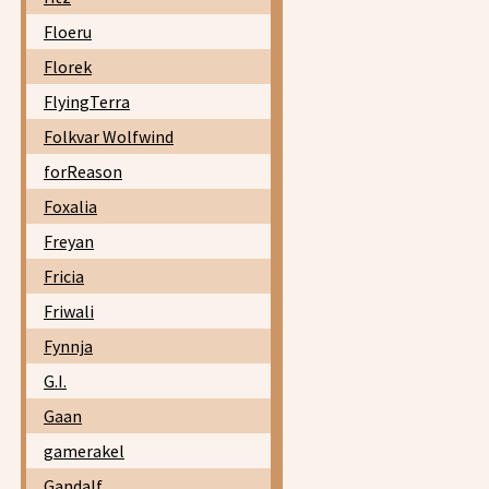
Floeru
Florek
FlyingTerra
Folkvar Wolfwind
forReason
Foxalia
Freyan
Fricia
Friwali
Fynnja
G.I.
Gaan
gamerakel
Gandalf