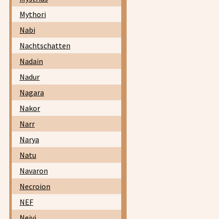
Mythori
Nabi
Nachtschatten
Nadain
Nadur
Nagara
Nakor
Narr
Narya
Natu
Navaron
Necroion
NEF
Neivi