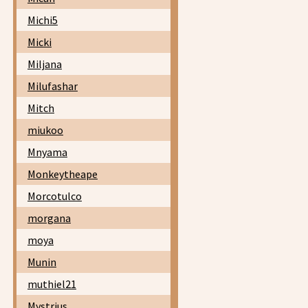
Michi5
Micki
Miljana
Milufashar
Mitch
miukoo
Mnyama
Monkeytheape
Morcotulco
morgana
moya
Munin
muthiel21
Mystrius