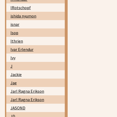
IRotschopf
ishida nyumon
isnar
Isop
Ithrien
Ivar Erlendur
Ivy
J
Jackie
Jae
Jarl Ragna Erikson
Jarl Ragna Erikson
JASOND
JD