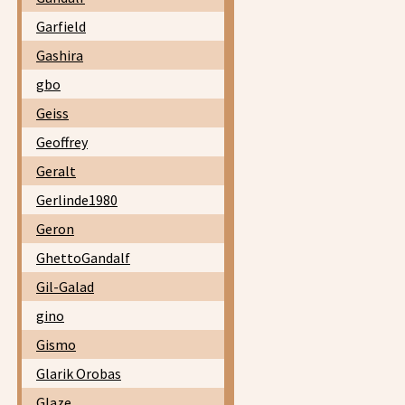
Garfield
Gashira
gbo
Geiss
Geoffrey
Geralt
Gerlinde1980
Geron
GhettoGandalf
Gil-Galad
gino
Gismo
Glarik Orobas
Glaze