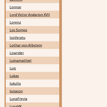
Lonnar
Lord Victor Andarion XVII
Lorenz
Los Somos
losVeratu
Lothar von Albstein
Lowrider
Luinamathiel
Luis
Lukas
lukulla
lunacon
LunaFreyia
LunaVK