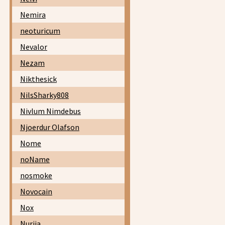
Nemira
neoturicum
Nevalor
Nezam
Nikthesick
NilsSharky808
Nivlum Nimdebus
Njoerdur Olafson
Nome
noName
nosmoke
Novocain
Nox
Nurija