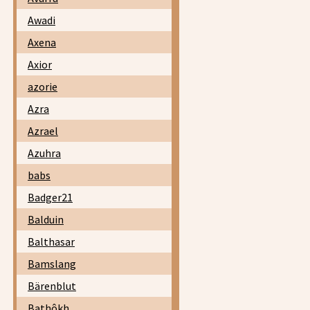
Awadi
Axena
Axior
azorie
Azra
Azrael
Azuhra
babs
Badger21
Balduin
Balthasar
Bamslang
Bärenblut
Bathôkh