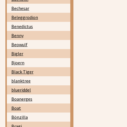
Bechesar
Beleggrodion
Benedictus
Benny
Beowulf
Bigler
Bjoern
Black Tiger
blanktree
blueriddel
Boanerges
Boat
Bönzilla
Bragi