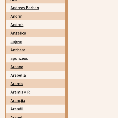
Andreas Barben
Andrin
Androk
Angelica
anjeve
Anthara
aponzeus
Araana
Arabella
Aramis
Aramis v. R.
Arancjia
Arandil
Aranel