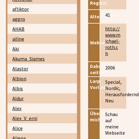
Region:
afliktor
41
Alter:
aggro
http://
AHAB
www.m
ailine
ichael-
Webseite:
roth.c
Aki
h
Akuma_Siames
Dabei
2006
Alastor
seit:
Albion
Larp
Special,
Vorlieben:
Nordic,
Albis
Herausfordernd
Aldur
Neu
Alex
Über
Schau
Alex_V_erni
mich:
auf
meine
Alice
Webseite
Aliena