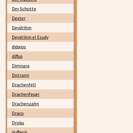
Der Schotte
Dexter
Deydrihm
Deydrihm el Essdy
didajos
diffus
Dimnara
Dotrami
Drachenfell
Drachenfeuer
Drachenzahn
Draco
Droku
duffgob