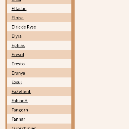
Elladan
Eloise
Elric de Ryse
Elyra
Ephias
Eresol
Eresto
Erunya
Exsul
ExZellent
FabianH
Fangorn
Fannar
farbschmier