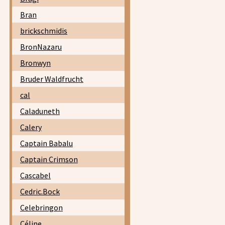
Bran
brickschmidis
BronNazaru
Bronwyn
Bruder Waldfrucht
cal
Caladuneth
Calery
Captain Babalu
Captain Crimson
Cascabel
Cedric.Bock
Celebringon
Céline