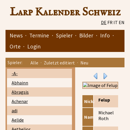
Larp Kalender Schweiz
DE
FR
IT
EN
News
·
Termine
·
Spieler
·
Bilder
·
Info
·
Orte
·
Login
Spieler:
Alle
·
Zuletzt editiert
·
Neu
-A-
Abhainn
Abragsis
Felup
Achenar
Nick:
adi
Michael
Name:
Roth
Aelide
Aethelior