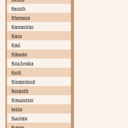
Keroth
Khemora
Kiementier
Kiera
Kikil
Kikooky
Kira Syndra
Kirill
Klingenlord
Korgoth
Kreuzotter
kröte
Kucinga
Kugan