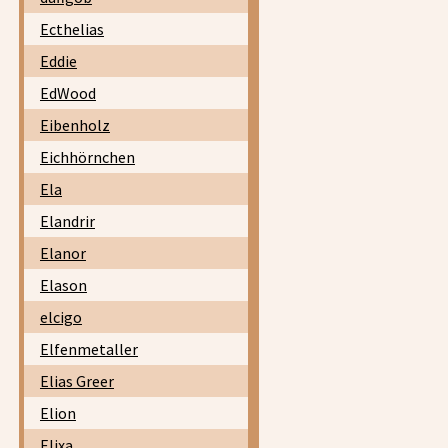
Ecthelias
Eddie
EdWood
Eibenholz
Eichhörnchen
Ela
Elandrir
Elanor
Elason
elcigo
Elfenmetaller
Elias Greer
Elion
Elixa