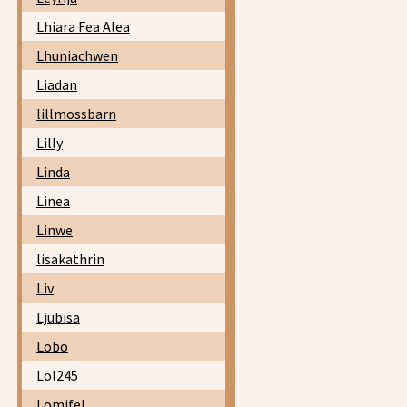
Lhiara Fea Alea
Lhuniachwen
Liadan
lillmossbarn
Lilly
Linda
Linea
Linwe
lisakathrin
Liv
Ljubisa
Lobo
Lol245
Lomifel