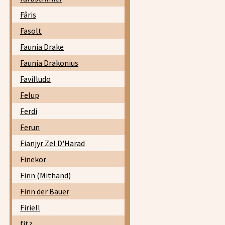
Fâris
Fasolt
Faunia Drake
Faunia Drakonius
Favilludo
Felup
Ferdi
Ferun
Fianjyr Zel D'Harad
Finekor
Finn (Mithand)
Finn der Bauer
Firiell
fitz