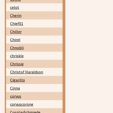
celot
Cherin
Chief01
Chiller
Chirel
Chnobli
chriskle
Chrissie
Christof Haraldson
Cigarillo
Cinna
corvus
corvuscorone
CosplaySchmiede