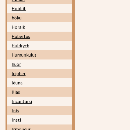
Hobbit
höku
Horaik
Hubertus
Huldrych
Humunkulus
huor
Icipher
Iduna
Ilias
Incantarsi
Inis
Insti
Irmondur