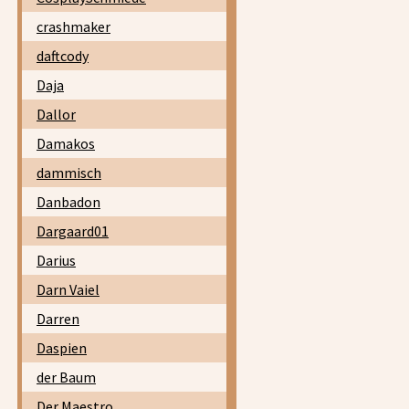
crashmaker
daftcody
Daja
Dallor
Damakos
dammisch
Danbadon
Dargaard01
Darius
Darn Vaiel
Darren
Daspien
der Baum
Der Maestro