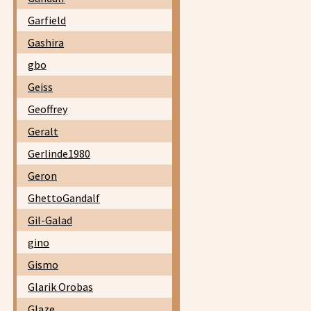
Garfield
Gashira
gbo
Geiss
Geoffrey
Geralt
Gerlinde1980
Geron
GhettoGandalf
Gil-Galad
gino
Gismo
Glarik Orobas
Glaze