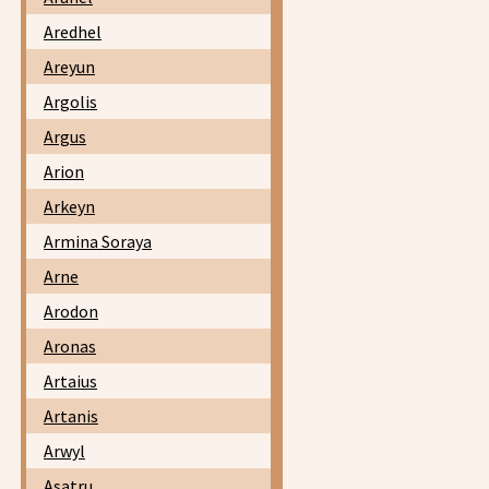
Aredhel
Areyun
Argolis
Argus
Arion
Arkeyn
Armina Soraya
Arne
Arodon
Aronas
Artaius
Artanis
Arwyl
Asatru