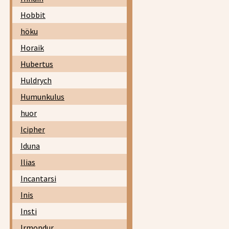
Hobbit
höku
Horaik
Hubertus
Huldrych
Humunkulus
huor
Icipher
Iduna
Ilias
Incantarsi
Inis
Insti
Irmondur