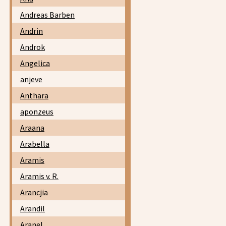
Andreas Barben
Andrin
Androk
Angelica
anjeve
Anthara
aponzeus
Araana
Arabella
Aramis
Aramis v. R.
Arancjia
Arandil
Aranel