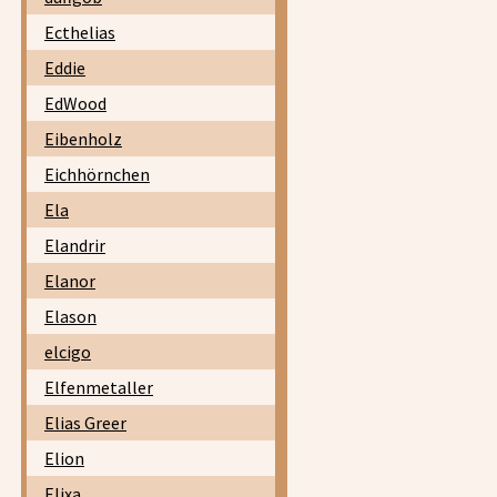
Ecthelias
Eddie
EdWood
Eibenholz
Eichhörnchen
Ela
Elandrir
Elanor
Elason
elcigo
Elfenmetaller
Elias Greer
Elion
Elixa