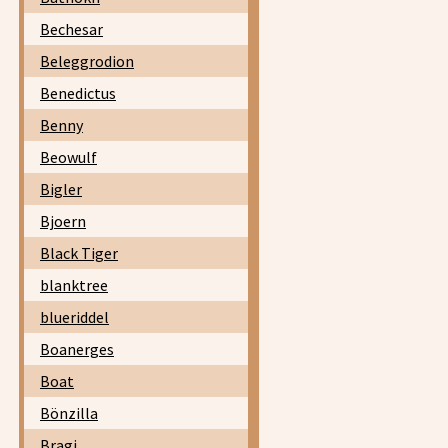
Bechesar
Beleggrodion
Benedictus
Benny
Beowulf
Bigler
Bjoern
Black Tiger
blanktree
blueriddel
Boanerges
Boat
Bönzilla
Bragi