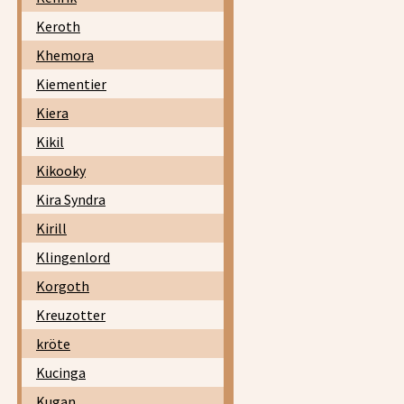
Keroth
Khemora
Kiementier
Kiera
Kikil
Kikooky
Kira Syndra
Kirill
Klingenlord
Korgoth
Kreuzotter
kröte
Kucinga
Kugan