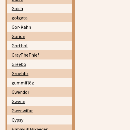
Goich
golgata
Gor-Kahn
Gorion
Gorthol
GrayTheThief
Greebo
Groehlix
gummiflöz
Gwendor
Gwenn
Gwenwifar
Gypsy
Habakuk Hikaëder