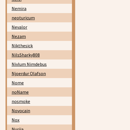
Nemira
neoturicum
Nevalor
Nezam
Nikthesick
NilsSharky808
Nivlum Nimdebus
Njoerdur Olafson
Nome
noName
nosmoke
Novocain
Nox
Nurija