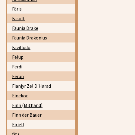
Fâris
Fasolt
Faunia Drake
Faunia Drakonius
Favilludo
Felup
Ferdi
Ferun
Fianjyr Zel D'Harad
Finekor
Finn (Mithand)
Finn der Bauer
Firiell
fitz