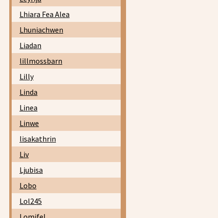
Lhiara Fea Alea
Lhuniachwen
Liadan
lillmossbarn
Lilly
Linda
Linea
Linwe
lisakathrin
Liv
Ljubisa
Lobo
Lol245
Lomifel