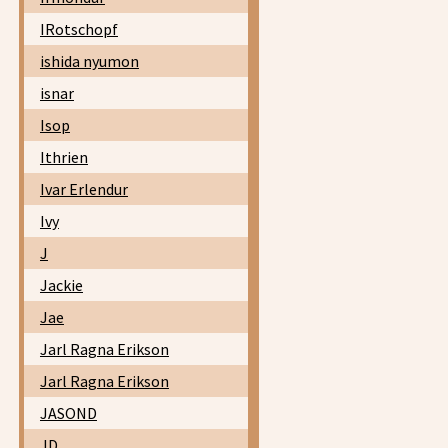
IRotschopf
ishida nyumon
isnar
Isop
Ithrien
Ivar Erlendur
Ivy
J
Jackie
Jae
Jarl Ragna Erikson
Jarl Ragna Erikson
JASOND
JD