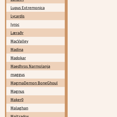
Lupus Extremonica
Lycardis
lyroc
Læraðr
MacValley
Madina
Madokar
Maedhros Narmolanja
maggus
MagmaDemon BoneGhoul
Magnus
Maker0
Malaghan
Maltradox