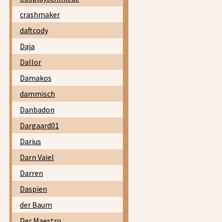
crashmaker
daftcody
Daja
Dallor
Damakos
dammisch
Danbadon
Dargaard01
Darius
Darn Vaiel
Darren
Daspien
der Baum
Der Maestro