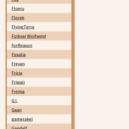
Floeru
Florek
FlyingTerra
Folkvar Wolfwind
forReason
Foxalia
Freyan
Fricia
Friwali
Fynnja
G.I.
Gaan
gamerakel
Gandalf