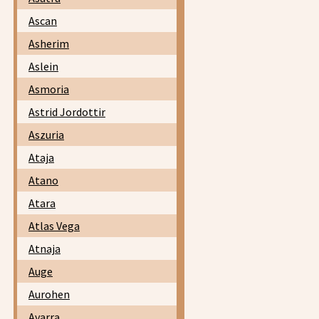
Ascan
Asherim
Aslein
Asmoria
Astrid Jordottir
Aszuria
Ataja
Atano
Atara
Atlas Vega
Atnaja
Auge
Aurohen
Avarra