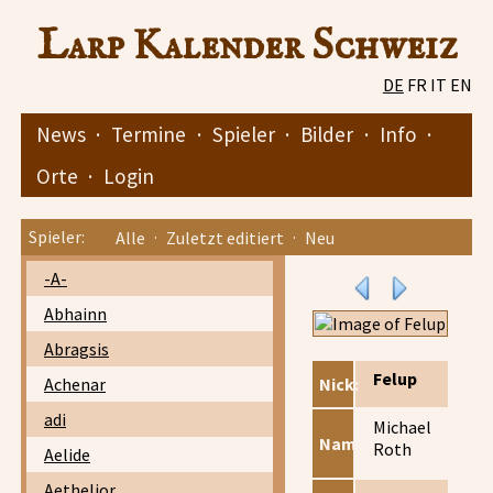
Larp Kalender Schweiz
DE
FR
IT
EN
News
·
Termine
·
Spieler
·
Bilder
·
Info
·
Orte
·
Login
Spieler:
Alle
·
Zuletzt editiert
·
Neu
-A-
Abhainn
Abragsis
Felup
Achenar
Nick:
adi
Michael
Name:
Roth
Aelide
Aethelior