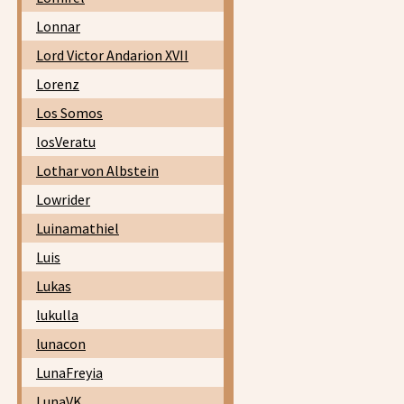
Lonnar
Lord Victor Andarion XVII
Lorenz
Los Somos
losVeratu
Lothar von Albstein
Lowrider
Luinamathiel
Luis
Lukas
lukulla
lunacon
LunaFreyia
LunaVK