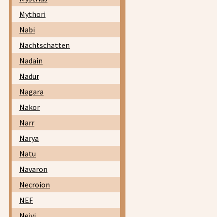
Mythori
Nabi
Nachtschatten
Nadain
Nadur
Nagara
Nakor
Narr
Narya
Natu
Navaron
Necroion
NEF
Neivi