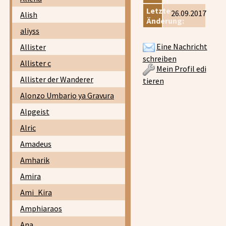
Letzte
26.09.2017
Alish
Änderung:
aliyss
Eine Nachricht
Allister
schreiben
Allister c
Mein Profil edi
Allister der Wanderer
tieren
Alonzo Umbario ya Gravura
Alpgeist
Alric
Amadeus
Amharik
Amira
Ami_Kira
Amphiaraos
Ana