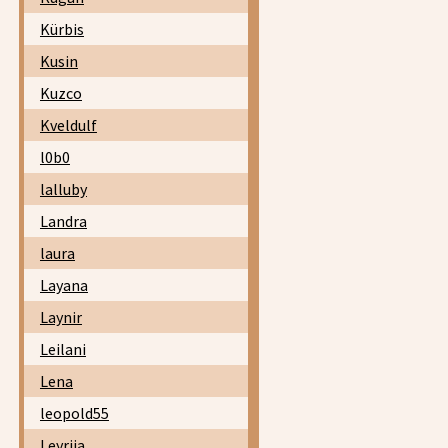
Kürbis
Kusin
Kuzco
Kveldulf
l0b0
lalluby
Landra
laura
Layana
Laynir
Leilani
Lena
leopold55
Leyrija