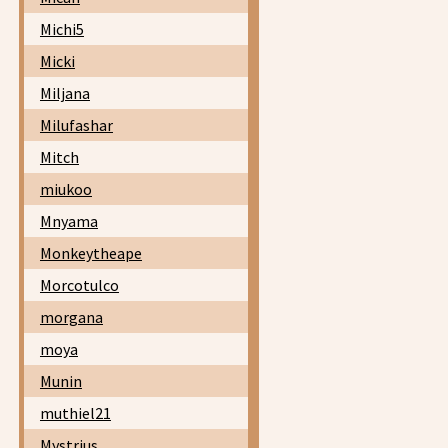
Michi5
Micki
Miljana
Milufashar
Mitch
miukoo
Mnyama
Monkeytheape
Morcotulco
morgana
moya
Munin
muthiel21
Mystrius