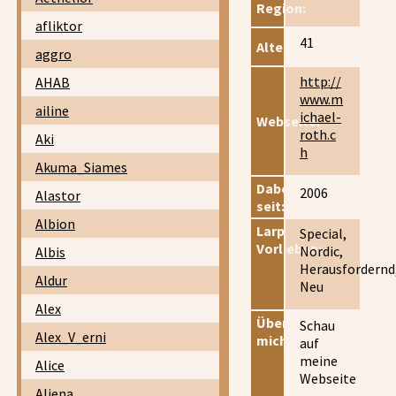
Region:
afliktor
41
Alter:
aggro
http://
AHAB
www.m
ailine
ichael-
Webseite:
roth.c
Aki
h
Akuma_Siames
Dabei
2006
Alastor
seit:
Albion
Larp
Special,
Vorlieben:
Nordic,
Albis
Herausfordernd
Aldur
Neu
Alex
Über
Schau
Alex_V_erni
mich:
auf
meine
Alice
Webseite
Aliena