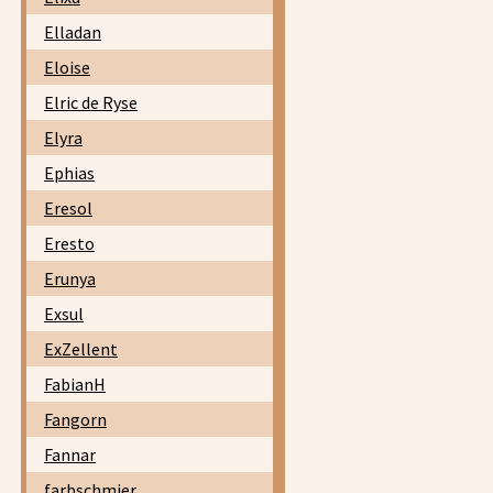
Elladan
Eloise
Elric de Ryse
Elyra
Ephias
Eresol
Eresto
Erunya
Exsul
ExZellent
FabianH
Fangorn
Fannar
farbschmier