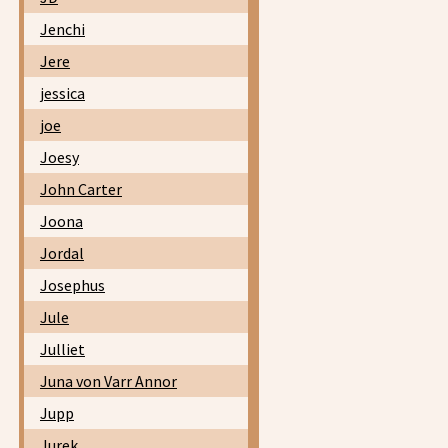
Jenchi
Jere
jessica
joe
Joesy
John Carter
Joona
Jordal
Josephus
Jule
Julliet
Juna von Varr Annor
Jupp
Jurek