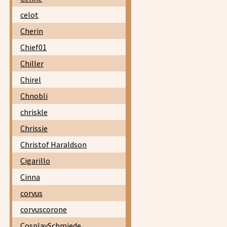
celot
Cherin
Chief01
Chiller
Chirel
Chnobli
chriskle
Chrissie
Christof Haraldson
Cigarillo
Cinna
corvus
corvuscorone
CosplaySchmiede