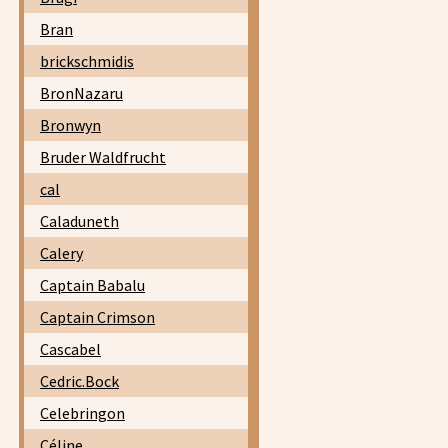
Bran
brickschmidis
BronNazaru
Bronwyn
Bruder Waldfrucht
cal
Caladuneth
Calery
Captain Babalu
Captain Crimson
Cascabel
Cedric.Bock
Celebringon
Céline