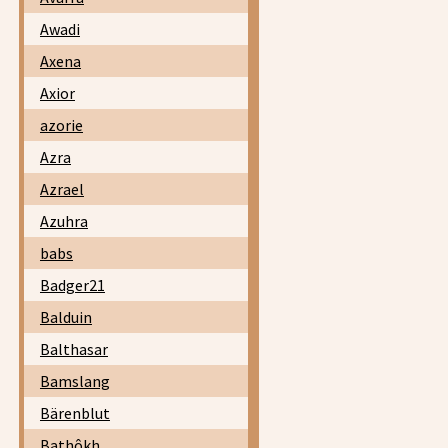
Awadi
Axena
Axior
azorie
Azra
Azrael
Azuhra
babs
Badger21
Balduin
Balthasar
Bamslang
Bärenblut
Bathôkh