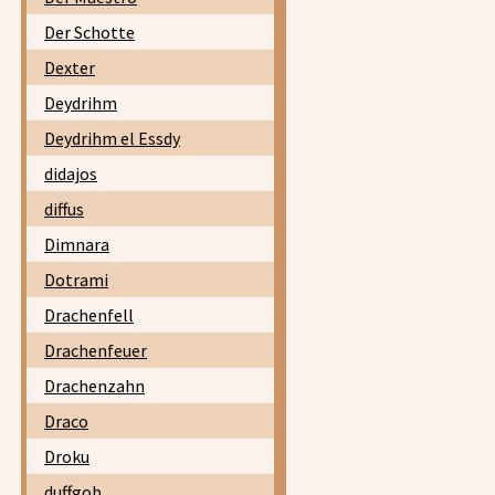
Der Schotte
Dexter
Deydrihm
Deydrihm el Essdy
didajos
diffus
Dimnara
Dotrami
Drachenfell
Drachenfeuer
Drachenzahn
Draco
Droku
duffgob