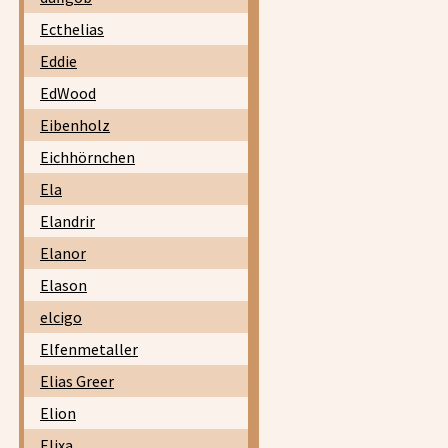
Ecthelias
Eddie
EdWood
Eibenholz
Eichhörnchen
Ela
Elandrir
Elanor
Elason
elcigo
Elfenmetaller
Elias Greer
Elion
Elixa