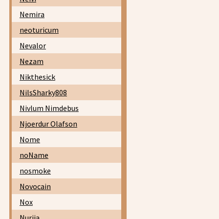
Nemira
neoturicum
Nevalor
Nezam
Nikthesick
NilsSharky808
Nivlum Nimdebus
Njoerdur Olafson
Nome
noName
nosmoke
Novocain
Nox
Nurija