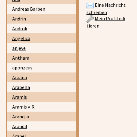
Eine Nachricht
Andreas Barben
schreiben
Mein Profil edi
Andrin
tieren
Androk
Angelica
anjeve
Anthara
aponzeus
Araana
Arabella
Aramis
Aramis v. R.
Arancjia
Arandil
Aranel