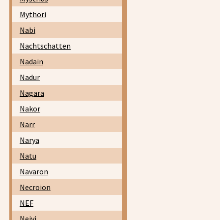
Mythori
Nabi
Nachtschatten
Nadain
Nadur
Nagara
Nakor
Narr
Narya
Natu
Navaron
Necroion
NEF
Neivi