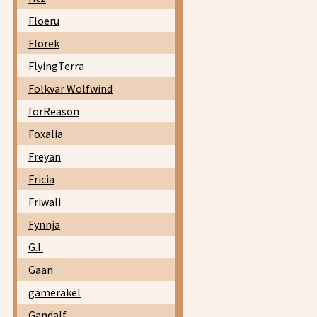
Floeru
Florek
FlyingTerra
Folkvar Wolfwind
forReason
Foxalia
Freyan
Fricia
Friwali
Fynnja
G.I.
Gaan
gamerakel
Gandalf