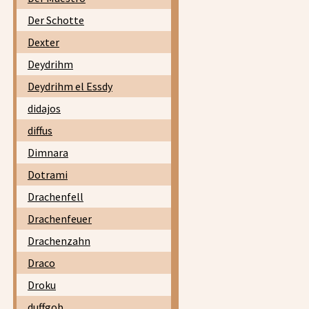
Der Schotte
Dexter
Deydrihm
Deydrihm el Essdy
didajos
diffus
Dimnara
Dotrami
Drachenfell
Drachenfeuer
Drachenzahn
Draco
Droku
duffgob