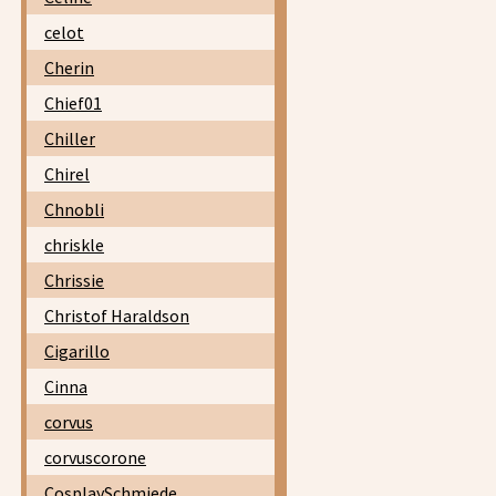
celot
Cherin
Chief01
Chiller
Chirel
Chnobli
chriskle
Chrissie
Christof Haraldson
Cigarillo
Cinna
corvus
corvuscorone
CosplaySchmiede