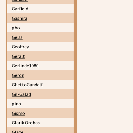
Garfield
Gashira
gbo
Geiss
Geoffrey
Geralt
Gerlinde1980
Geron
GhettoGandalf
Gil-Galad
gino
Gismo
Glarik Orobas
Glaze