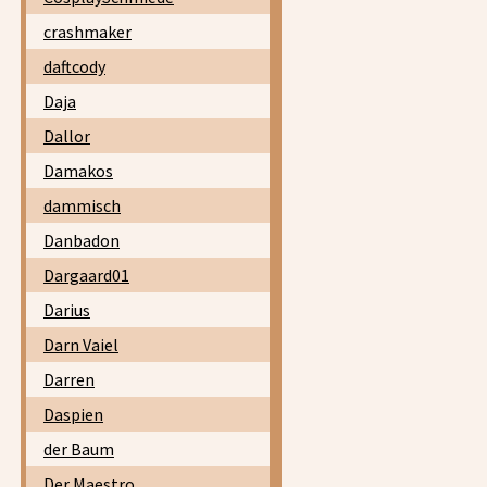
crashmaker
daftcody
Daja
Dallor
Damakos
dammisch
Danbadon
Dargaard01
Darius
Darn Vaiel
Darren
Daspien
der Baum
Der Maestro