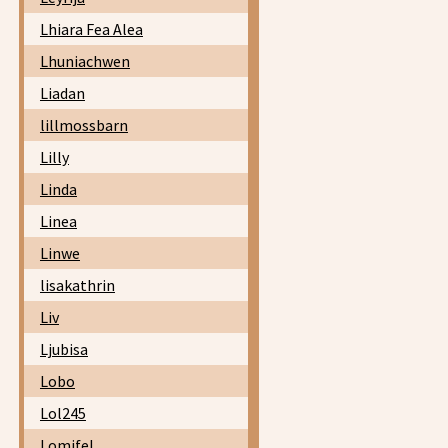
Lhiara Fea Alea
Lhuniachwen
Liadan
lillmossbarn
Lilly
Linda
Linea
Linwe
lisakathrin
Liv
Ljubisa
Lobo
Lol245
Lomifel