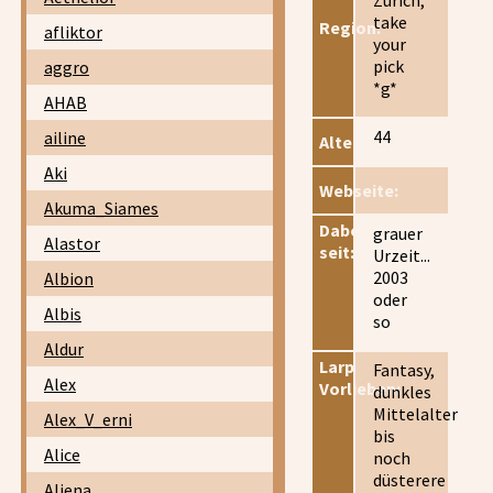
take
Region:
afliktor
your
pick
aggro
*g*
AHAB
44
ailine
Alter:
Aki
Webseite:
Akuma_Siames
Dabei
grauer
Alastor
seit:
Urzeit...
2003
Albion
oder
Albis
so
Aldur
Larp
Fantasy,
Alex
Vorlieben:
dunkles
Mittelalter
Alex_V_erni
bis
Alice
noch
düsterere
Aliena