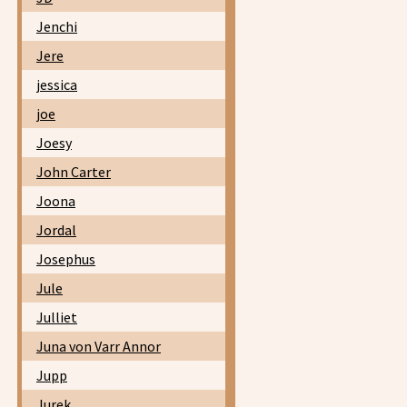
Jenchi
Jere
jessica
joe
Joesy
John Carter
Joona
Jordal
Josephus
Jule
Julliet
Juna von Varr Annor
Jupp
Jurek