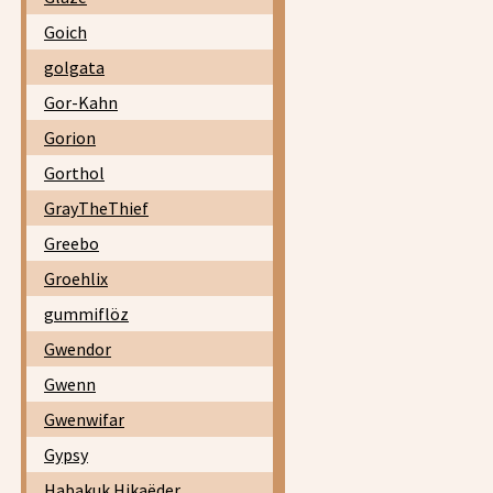
Goich
golgata
Gor-Kahn
Gorion
Gorthol
GrayTheThief
Greebo
Groehlix
gummiflöz
Gwendor
Gwenn
Gwenwifar
Gypsy
Habakuk Hikaëder