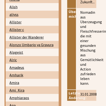
Zukunft...
Alish
Über
Nomadin
aliyss
mich:
aus
Überzeugung
Allister
und
Allister c
Fleischfresserin
die mit
Allister der Wanderer
einer
Alonzo Umbario ya Gravura
gesunden
Mischung
Alpgeist
aus
Gemütlichkeit
Alric
und
Amadeus
Action
zufrieden
Amharik
leben
Amira
kann.
Ami_Kira
Letzte
31.01.2008
Amphiaraos
Änderung:
Ana