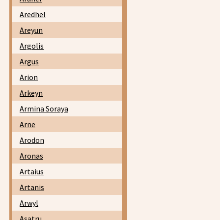
Aredhel
Areyun
Argolis
Argus
Arion
Arkeyn
Armina Soraya
Arne
Arodon
Aronas
Artaius
Artanis
Arwyl
Asatru