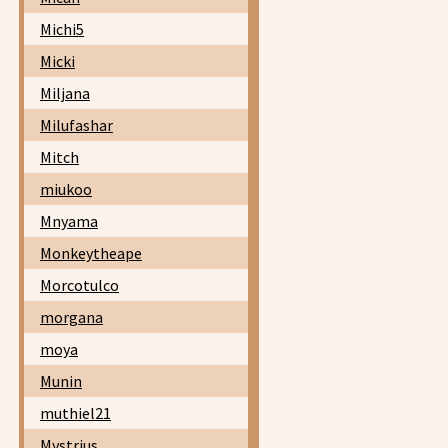
Michi5
Micki
Miljana
Milufashar
Mitch
miukoo
Mnyama
Monkeytheape
Morcotulco
morgana
moya
Munin
muthiel21
Mystrius