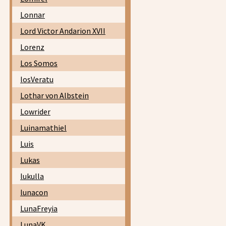
Lonnar
Lord Victor Andarion XVII
Lorenz
Los Somos
losVeratu
Lothar von Albstein
Lowrider
Luinamathiel
Luis
Lukas
lukulla
lunacon
LunaFreyia
LunaVK