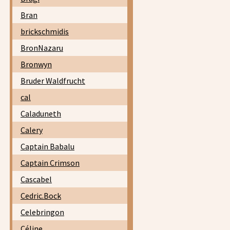
Bran
brickschmidis
BronNazaru
Bronwyn
Bruder Waldfrucht
cal
Caladuneth
Calery
Captain Babalu
Captain Crimson
Cascabel
Cedric.Bock
Celebringon
Céline