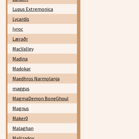
Lupus Extremonica
Lycardis
lyroc
Læraðr
MacValley
Madina
Madokar
Maedhros Narmolanja
maggus
MagmaDemon BoneGhoul
Magnus
Maker0
Malaghan
Maltradox