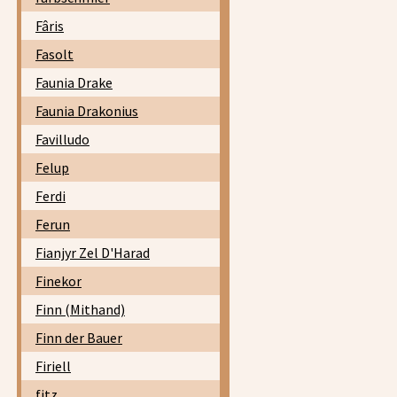
Fâris
Fasolt
Faunia Drake
Faunia Drakonius
Favilludo
Felup
Ferdi
Ferun
Fianjyr Zel D'Harad
Finekor
Finn (Mithand)
Finn der Bauer
Firiell
fitz