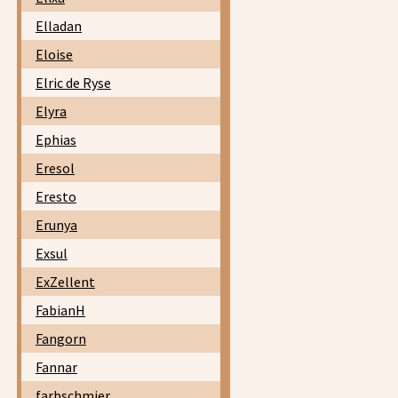
Elladan
Eloise
Elric de Ryse
Elyra
Ephias
Eresol
Eresto
Erunya
Exsul
ExZellent
FabianH
Fangorn
Fannar
farbschmier