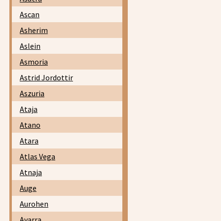
Ascan
Asherim
Aslein
Asmoria
Astrid Jordottir
Aszuria
Ataja
Atano
Atara
Atlas Vega
Atnaja
Auge
Aurohen
Avarra