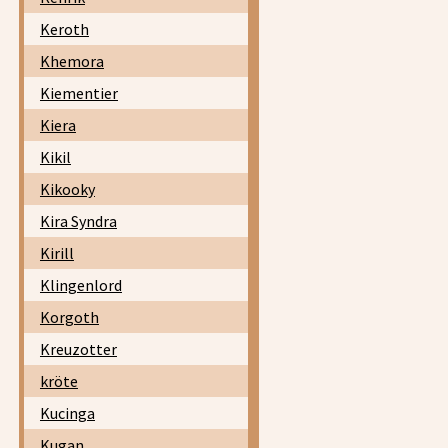
Keroth
Khemora
Kiementier
Kiera
Kikil
Kikooky
Kira Syndra
Kirill
Klingenlord
Korgoth
Kreuzotter
kröte
Kucinga
Kugan