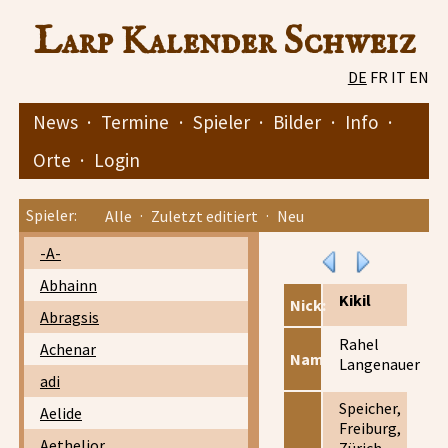
Larp Kalender Schweiz
DE
FR
IT
EN
News
·
Termine
·
Spieler
·
Bilder
·
Info
·
Orte
·
Login
Spieler:
Alle
·
Zuletzt editiert
·
Neu
-A-
Abhainn
Kikil
Nick:
Abragsis
Rahel
Achenar
Name:
Langenauer
adi
Speicher,
Aelide
Freiburg,
Aethelior
Zürich,