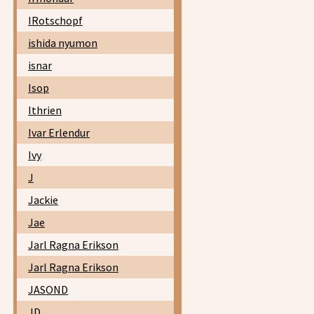
IRotschopf
ishida nyumon
isnar
Isop
Ithrien
Ivar Erlendur
Ivy
J
Jackie
Jae
Jarl Ragna Erikson
Jarl Ragna Erikson
JASOND
JD