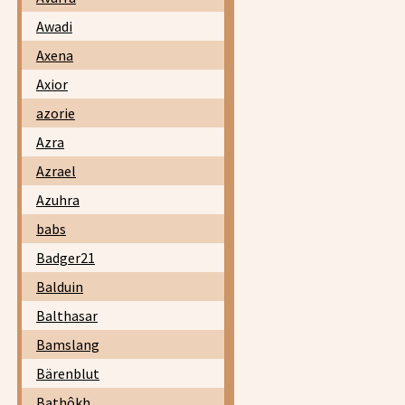
Awadi
Axena
Axior
azorie
Azra
Azrael
Azuhra
babs
Badger21
Balduin
Balthasar
Bamslang
Bärenblut
Bathôkh