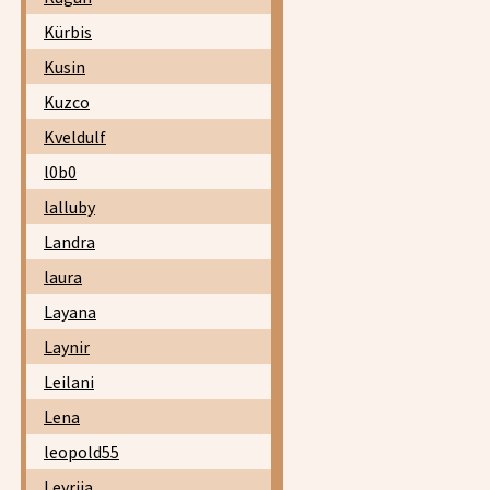
Kürbis
Kusin
Kuzco
Kveldulf
l0b0
lalluby
Landra
laura
Layana
Laynir
Leilani
Lena
leopold55
Leyrija