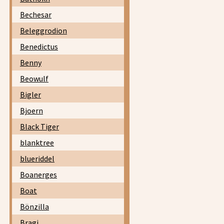
Bechesar
Beleggrodion
Benedictus
Benny
Beowulf
Bigler
Bjoern
Black Tiger
blanktree
blueriddel
Boanerges
Boat
Bönzilla
Bragi