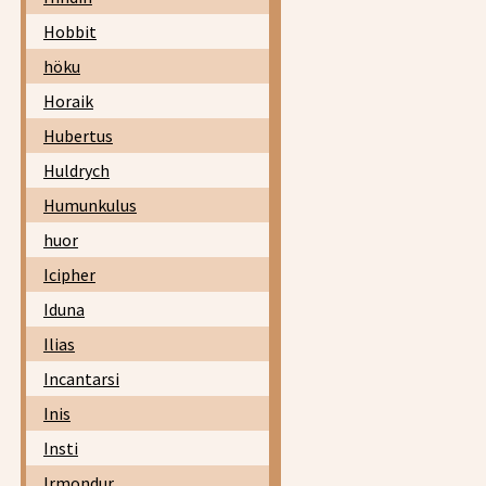
Hobbit
höku
Horaik
Hubertus
Huldrych
Humunkulus
huor
Icipher
Iduna
Ilias
Incantarsi
Inis
Insti
Irmondur