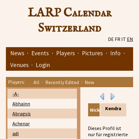
LARP Calendar
Switzerland
DE
FR
IT
EN
News
·
Events
·
Players
·
Pictures
·
Info
·
Venues
·
Login
Players:
All
·
Recently Edited
·
New
-A-
Abhainn
Kendra
Nick:
Abragsis
Achenar
Dieses Profil ist
adi
nur für registrierte