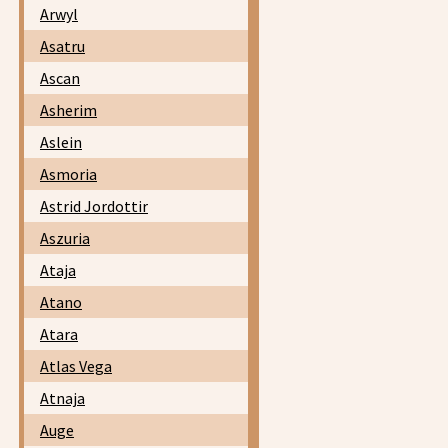
Arwyl
Asatru
Ascan
Asherim
Aslein
Asmoria
Astrid Jordottir
Aszuria
Ataja
Atano
Atara
Atlas Vega
Atnaja
Auge