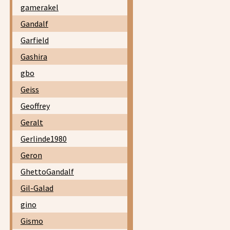
gamerakel
Gandalf
Garfield
Gashira
gbo
Geiss
Geoffrey
Geralt
Gerlinde1980
Geron
GhettoGandalf
Gil-Galad
gino
Gismo