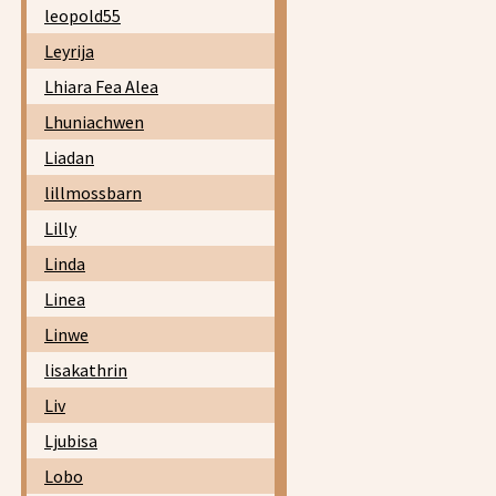
leopold55
Leyrija
Lhiara Fea Alea
Lhuniachwen
Liadan
lillmossbarn
Lilly
Linda
Linea
Linwe
lisakathrin
Liv
Ljubisa
Lobo