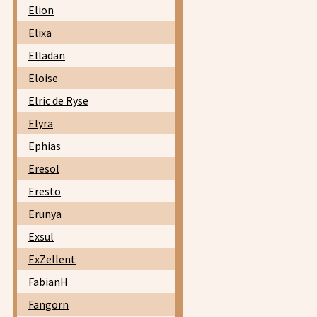
Elion
Elixa
Elladan
Eloise
Elric de Ryse
Elyra
Ephias
Eresol
Eresto
Erunya
Exsul
ExZellent
FabianH
Fangorn