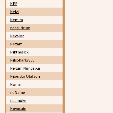
NEF
Neivi
Nemira
neoturicum
Nevalor
Nezam
Nikthesick
NilsSharky808
Nivlum Nimdebus
Njoerdur Olafson
Nome
noName
nosmoke
Novocain