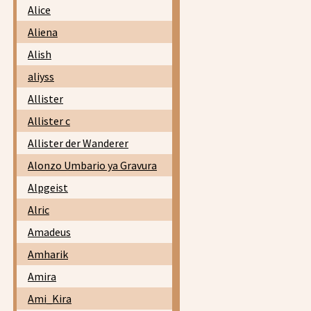
Alice
Aliena
Alish
aliyss
Allister
Allister c
Allister der Wanderer
Alonzo Umbario ya Gravura
Alpgeist
Alric
Amadeus
Amharik
Amira
Ami_Kira