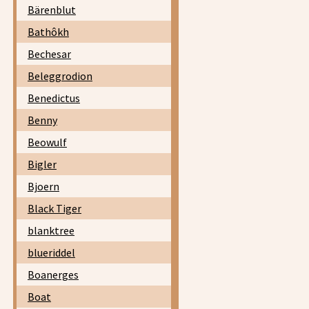
Bärenblut
Bathôkh
Bechesar
Beleggrodion
Benedictus
Benny
Beowulf
Bigler
Bjoern
Black Tiger
blanktree
blueriddel
Boanerges
Boat