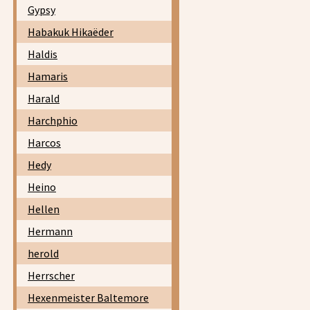
Gypsy
Habakuk Hikaëder
Haldis
Hamaris
Harald
Harchphio
Harcos
Hedy
Heino
Hellen
Hermann
herold
Herrscher
Hexenmeister Baltemore