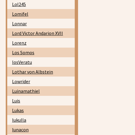
Lol245
Lomifel
Lonnar
Lord Victor Andarion XVII
Lorenz
Los Somos
losVeratu
Lothar von Albstein
Lowrider
Luinamathiel
Luis
Lukas
lukulla
lunacon