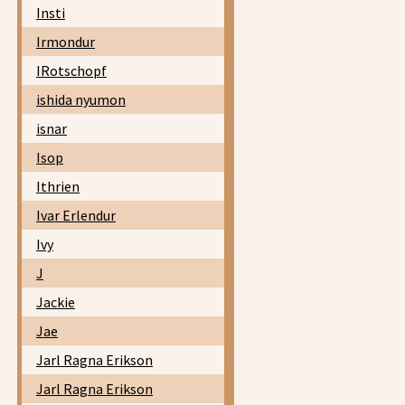
Insti
Irmondur
IRotschopf
ishida nyumon
isnar
Isop
Ithrien
Ivar Erlendur
Ivy
J
Jackie
Jae
Jarl Ragna Erikson
Jarl Ragna Erikson