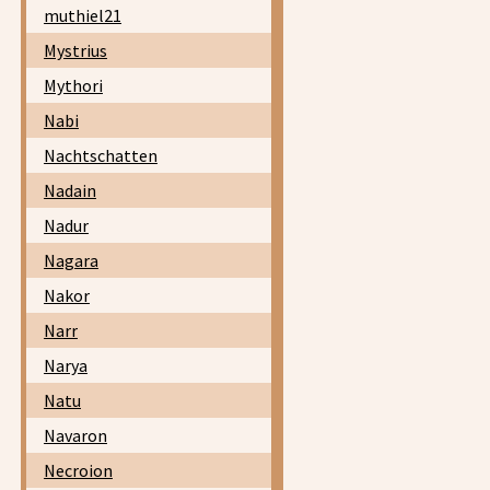
muthiel21
Mystrius
Mythori
Nabi
Nachtschatten
Nadain
Nadur
Nagara
Nakor
Narr
Narya
Natu
Navaron
Necroion