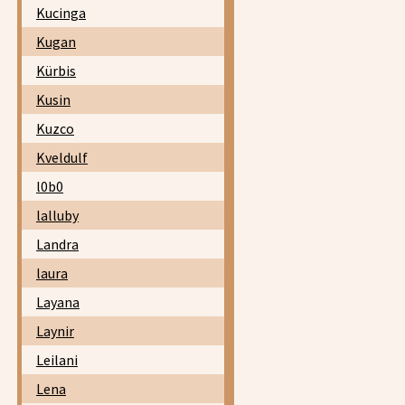
Kucinga
Kugan
Kürbis
Kusin
Kuzco
Kveldulf
l0b0
lalluby
Landra
laura
Layana
Laynir
Leilani
Lena