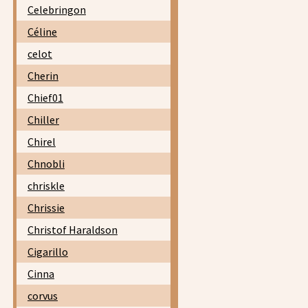
Celebringon
Céline
celot
Cherin
Chief01
Chiller
Chirel
Chnobli
chriskle
Chrissie
Christof Haraldson
Cigarillo
Cinna
corvus