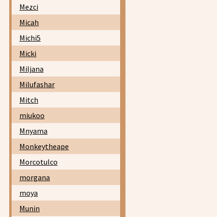
Mezci
Micah
Michi5
Micki
Miljana
Milufashar
Mitch
miukoo
Mnyama
Monkeytheape
Morcotulco
morgana
moya
Munin