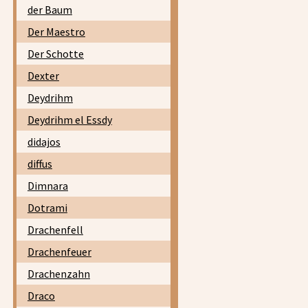
der Baum
Der Maestro
Der Schotte
Dexter
Deydrihm
Deydrihm el Essdy
didajos
diffus
Dimnara
Dotrami
Drachenfell
Drachenfeuer
Drachenzahn
Draco