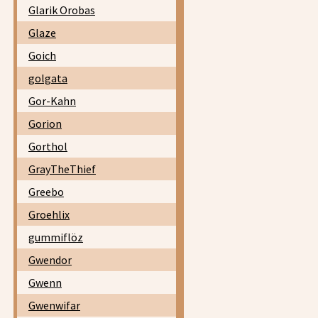
Glarik Orobas
Glaze
Goich
golgata
Gor-Kahn
Gorion
Gorthol
GrayTheThief
Greebo
Groehlix
gummiflöz
Gwendor
Gwenn
Gwenwifar