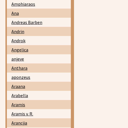
Amphiaraos
Ana
Andreas Barben
Andrin
Androk
Angelica
anjeve
Anthara
aponzeus
Araana
Arabella
Aramis
Aramis v. R.
Arancjia