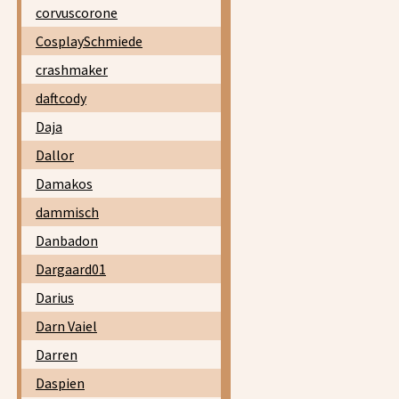
corvuscorone
CosplaySchmiede
crashmaker
daftcody
Daja
Dallor
Damakos
dammisch
Danbadon
Dargaard01
Darius
Darn Vaiel
Darren
Daspien