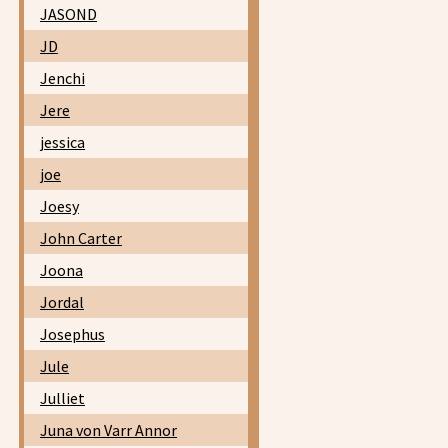
JASOND
JD
Jenchi
Jere
jessica
joe
Joesy
John Carter
Joona
Jordal
Josephus
Jule
Julliet
Juna von Varr Annor