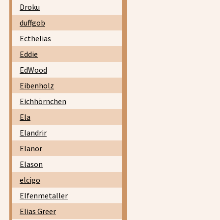
Droku
duffgob
Ecthelias
Eddie
EdWood
Eibenholz
Eichhörnchen
Ela
Elandrir
Elanor
Elason
elcigo
Elfenmetaller
Elias Greer