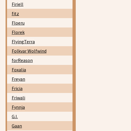
Firiell
fitz
Floeru
Florek
FlyingTerra
Folkvar Wolfwind
forReason
Foxalia
Freyan
Fricia
Friwali
Fynnja
G.I.
Gaan