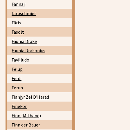
Fannar
farbschmier
Fâris
Fasolt
Faunia Drake
Faunia Drakonius
Favilludo
Felup
Ferdi
Ferun
Fianjyr Zel D'Harad
Finekor
Finn (Mithand)
Finn der Bauer