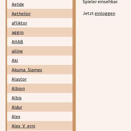
Spieler einsehbar.
Aelide
Jetzt
einloggen
Aethelior
afliktor
aggro
AHAB
ailine
Aki
Akuma_Siames
Alastor
Albion
Albis
Aldur
Alex
Alex_V_erni