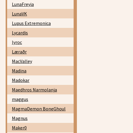
LunaFreyia
LunaVK
Lupus Extremonica
Lycardis
lyroc
Læraðr
MacValley
Madina
Madokar
Maedhros Narmolanja
maggus
MagmaDemon BoneGhoul
Magnus
Maker0