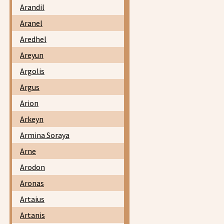
Arandil
Aranel
Aredhel
Areyun
Argolis
Argus
Arion
Arkeyn
Armina Soraya
Arne
Arodon
Aronas
Artaius
Artanis