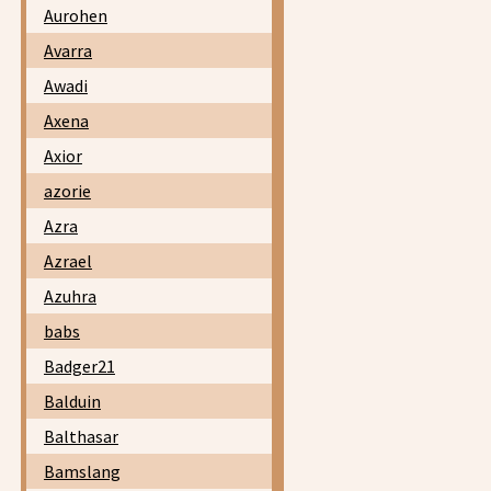
Aurohen
Avarra
Awadi
Axena
Axior
azorie
Azra
Azrael
Azuhra
babs
Badger21
Balduin
Balthasar
Bamslang