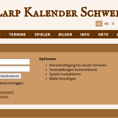
arp Kalender Schwe
DE
FR
IT
S
·
TERMINE
·
SPIELER
·
BILDER
·
INFO
·
ORTE
·
Optionen:
Benachrichtigung bei neuen Terminen
Veranstaltungen kommentieren
Spieler kontaktieren
Bilder hinzufügen
tisch Einloggen
ergessen?
rieren