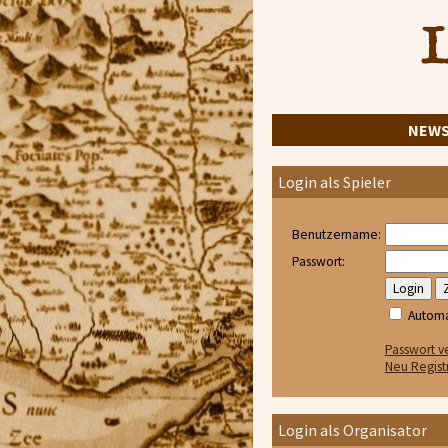
L
NEW
Login als Spieler
Benutzername:
Passwort:
Automa
Passwort v
Neu Regist
Login als Organisator