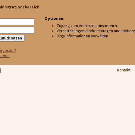
inistrationsbereich
Optionen:
Zugang zum Adminisrationsbereich.
Veranstaltungen direkt eintragen und editier
Orga Informationen verwalten
ergessen?
rieren
Kontakt
·