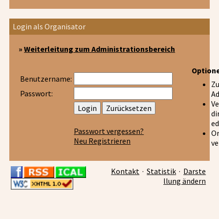
Login als Organisator
»
Weiterleitung zum Administrationsbereich
Option
Benutzername:
Z
Passwort:
Ad
Ve
di
ed
Passwort vergessen?
Or
Neu Registrieren
ve
Kontakt
·
Statistik
·
Darste
llung ändern