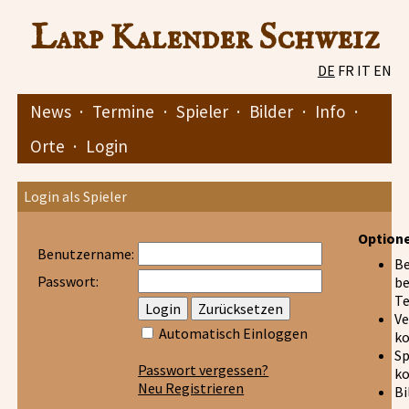
Larp Kalender Schweiz
DE
FR
IT
EN
News
·
Termine
·
Spieler
·
Bilder
·
Info
·
Orte
·
Login
Login als Spieler
Option
Benutzername:
Be
Passwort:
be
T
Ve
Automatisch Einloggen
k
Sp
Passwort vergessen?
ko
Neu Registrieren
Bi