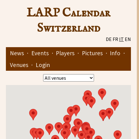
LARP Calendar
Switzerland
DE
FR
IT
EN
News
·
Events
·
Players
·
Pictures
·
Info
·
Venues
·
Login