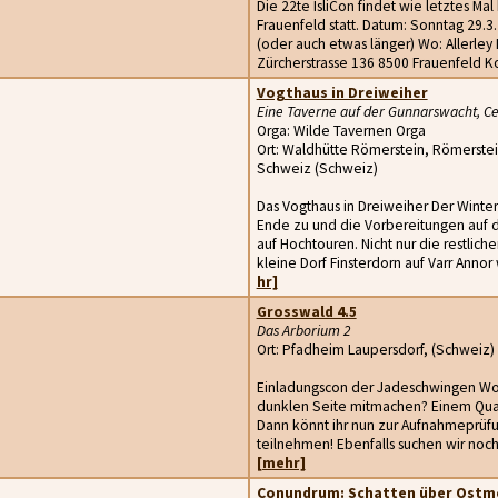
Die 22te IsliCon findet wie letztes Mal
Frauenfeld statt. Datum: Sonntag 29.3.
(oder auch etwas länger) Wo: Allerley 
Zürcherstrasse 136 8500 Frauenfeld Kos
Vogthaus in Dreiweiher
Eine Taverne auf der Gunnarswacht, C
Orga: Wilde Tavernen Orga
Ort: Waldhütte Römerstein, Römerstei
Schweiz (Schweiz)
Das Vogthaus in Dreiweiher Der Winte
Ende zu und die Vorbereitungen auf 
auf Hochtouren. Nicht nur die restlich
kleine Dorf Finsterdorn auf Varr Anno
hr]
Grosswald 4.5
Das Arborium 2
Ort: Pfadheim Laupersdorf, (Schweiz)
Einladungscon der Jadeschwingen Woll
dunklen Seite mitmachen? Einem Qua
Dann könnt ihr nun zur Aufnahmeprüf
teilnehmen! Ebenfalls suchen wir noch 
[mehr]
Conundrum: Schatten über Ostm