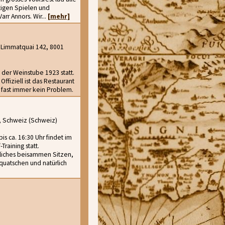
igen Spielen und
rr Annors. Wir...
[mehr]
 Limmatquai 142, 8001
 der Weinstube 1923 statt.
ffiziell ist das Restaurant
t fast immer kein Problem.
, Schweiz (Schweiz)
s ca. 16:30 Uhr findet im
raining statt.
liches beisammen Sitzen,
uatschen und natürlich