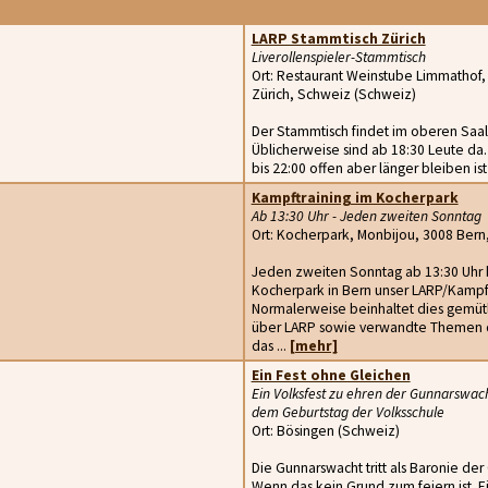
LARP Stammtisch Zürich
Liverollenspieler-Stammtisch
Ort: Restaurant Weinstube Limmathof,
Zürich, Schweiz (Schweiz)
Der Stammtisch findet im oberen Saal
Üblicherweise sind ab 18:30 Leute da. O
bis 22:00 offen aber länger bleiben is
Kampftraining im Kocherpark
Ab 13:30 Uhr - Jeden zweiten Sonntag
Ort: Kocherpark, Monbijou, 3008 Bern
Jeden zweiten Sonntag ab 13:30 Uhr bi
Kocherpark in Bern unser LARP/Kampf-T
Normalerweise beinhaltet dies gemüt
über LARP sowie verwandte Themen q
das ...
[mehr]
Ein Fest ohne Gleichen
Ein Volksfest zu ehren der Gunnarswach
dem Geburtstag der Volksschule
Ort: Bösingen (Schweiz)
Die Gunnarswacht tritt als Baronie der 
Wenn das kein Grund zum feiern ist. Ei