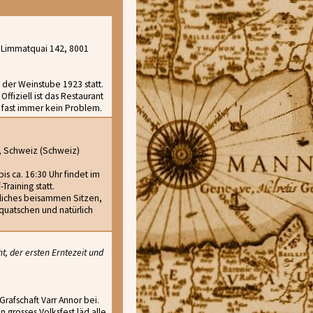
 Limmatquai 142, 8001
 der Weinstube 1923 statt.
ffiziell ist das Restaurant
t fast immer kein Problem.
, Schweiz (Schweiz)
s ca. 16:30 Uhr findet im
raining statt.
liches beisammen Sitzen,
uatschen und natürlich
t, der ersten Erntezeit und
Grafschaft Varr Annor bei.
n grosses Volksfest läd alle