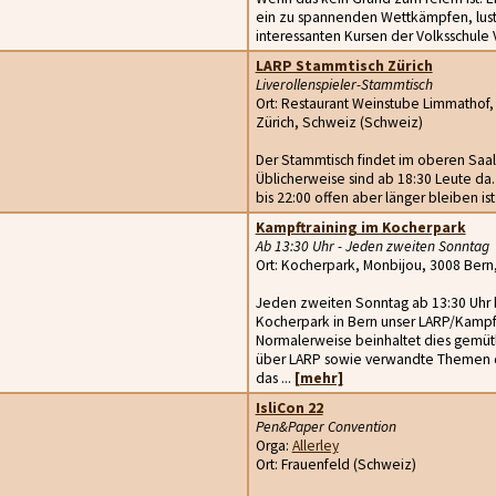
ein zu spannenden Wettkämpfen, lust
interessanten Kursen der Volksschule Va
LARP Stammtisch Zürich
Liverollenspieler-Stammtisch
Ort: Restaurant Weinstube Limmathof,
Zürich, Schweiz (Schweiz)
Der Stammtisch findet im oberen Saal
Üblicherweise sind ab 18:30 Leute da. O
bis 22:00 offen aber länger bleiben is
Kampftraining im Kocherpark
Ab 13:30 Uhr - Jeden zweiten Sonntag
Ort: Kocherpark, Monbijou, 3008 Bern
Jeden zweiten Sonntag ab 13:30 Uhr bi
Kocherpark in Bern unser LARP/Kampf-T
Normalerweise beinhaltet dies gemüt
über LARP sowie verwandte Themen q
das ...
[mehr]
IsliCon 22
Pen&Paper Convention
Orga:
Allerley
Ort: Frauenfeld (Schweiz)