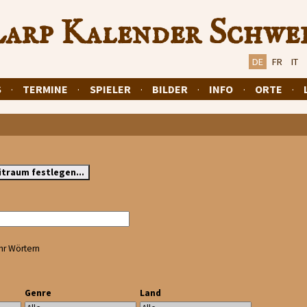
arp Kalender Schwe
DE
FR
IT
S
·
TERMINE
·
SPIELER
·
BILDER
·
INFO
·
ORTE
·
hr Wörtern
Genre
Land