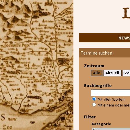
L
NEW
Termine suchen
Zeitraum
Suchbegriffe
Mit allen Wörtern
Mit einem oder me
Filter
Kategorie