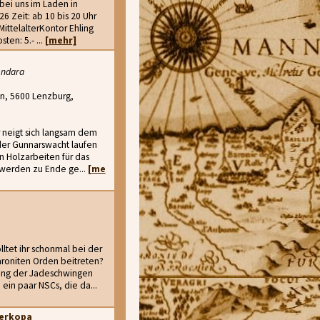
 bei uns im Laden in
26 Zeit: ab 10 bis 20 Uhr
MittelalterKontor Ehling
ten: 5.- ...
[mehr]
endara
n, 5600 Lenzburg,
r neigt sich langsam dem
der Gunnarswacht laufen
en Holzarbeiten für das
r werden zu Ende ge...
[me
tet ihr schonmal bei der
roniten Orden beitreten?
ung der Jadeschwingen
ein paar NSCs, die da...
erkopa