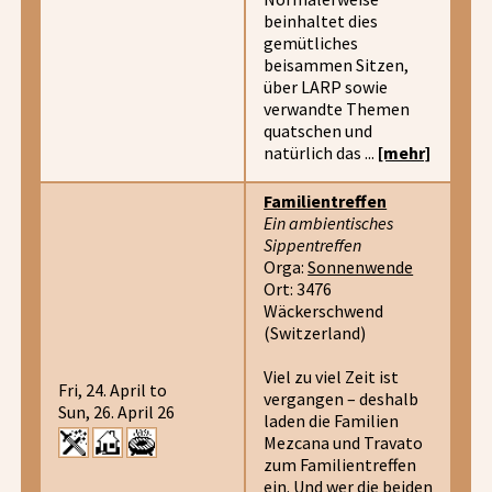
beinhaltet dies
gemütliches
beisammen Sitzen,
über LARP sowie
verwandte Themen
quatschen und
natürlich das ...
[mehr]
Familientreffen
Ein ambientisches
Sippentreffen
Orga:
Sonnenwende
Ort: 3476
Wäckerschwend
(Switzerland)
Viel zu viel Zeit ist
Fri, 24. April to
vergangen – deshalb
Sun, 26. April 26
laden die Familien
Mezcana und Travato
zum Familientreffen
ein. Und wer die beiden