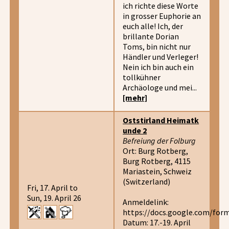
ich richte diese Worte
in grosser Euphorie an
euch alle! Ich, der
brillante Dorian
Toms, bin nicht nur
Händler und Verleger!
Nein ich bin auch ein
tollkühner
Archäologe und mei...
[mehr]
Oststirland Heimatk
unde 2
Befreiung der Folburg
Ort: Burg Rotberg,
Burg Rotberg, 4115
Mariastein, Schweiz
(Switzerland)
Fri, 17. April to
Sun, 19. April 26
Anmeldelink:
https://docs.google.com/f
Datum: 17.-19. April