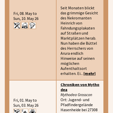
Seit Monaten blickt
das grimmige Gesicht
Fri, 08. May to
des Nekromanten
Sun, 10. May 26
Heinrich von
Fahndungsplakaten
auf Straßen und
Marktplätzen herab.
Nun haben die Büttel
des Herrschers von
Arura endlich
Hinweise auf seinen
möglichen
Aufenthaltsort
erhalten. Ei...
[mehr]
Chroniken von Mytho
dea
Mythodea Grosscon
Ort: Jugend- und
Fri, 01. May to
Pfadfindergelände
Sun, 03. May 26
Hasenheide bei 27308