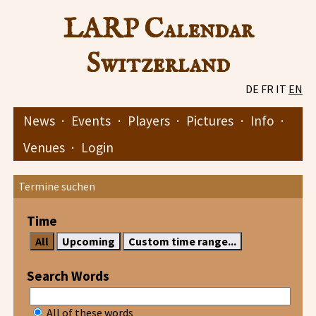
LARP Calendar
Switzerland
DE
FR
IT
EN
News
·
Events
·
Players
·
Pictures
·
Info
·
Venues
·
Login
Termine suchen
Time
Search Words
All of these words