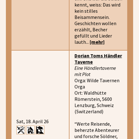
kennt, weiss: Das wird
kein stilles
Beisammensein.
Geschichten wollen
erzählt, Becher
gefüllt und Lieder
lauth...
[mehr]
Dorian Toms Händler
Taverne
Eine Händlertaverne
mit Plot
Orga: Wilde Tavernen
Orga
Ort: Waldhütte
Römerstein, 5600
Lenzburg, Schweiz
(Switzerland)
Sat, 18. April 26
“Werte Reisende,
beherzte Abenteurer
und forsche Söldner,