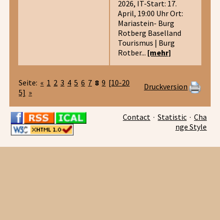
2026, IT-Start: 17.
April, 19:00 Uhr Ort:
Mariastein- Burg
Rotberg Baselland
Tourismus | Burg
Rotber...
[mehr]
Seite:
«
1
2
3
4
5
6
7
8
9
[10-20
Druckversion
5]
»
Contact
·
Statistic
·
Cha
nge Style