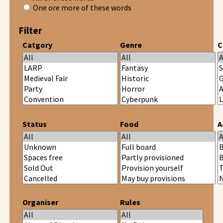
One ore more of these words
Filter
Catgory
Genre
C
Status
Food
A
Organiser
Rules