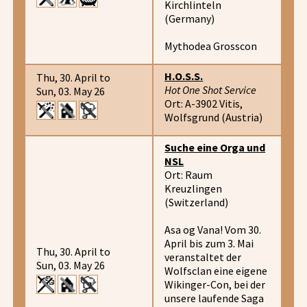
Kirchlinteln
(Germany)
Mythodea Grosscon
H.O.S.S.
Thu, 30. April to
Hot One Shot Service
Sun, 03. May 26
Ort: A-3902 Vitis,
Wolfsgrund (Austria)
Suche eine Orga und
NSL
Ort: Raum
Kreuzlingen
(Switzerland)
Asa og Vana! Vom 30.
April bis zum 3. Mai
Thu, 30. April to
veranstaltet der
Sun, 03. May 26
Wolfsclan eine eigene
Wikinger-Con, bei der
unsere laufende Saga