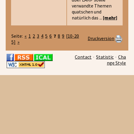
verwandte Themen
quatschen und
natürlich das ...
[mehr]
Seite:
«
1
2
3
4
5
6
7
8
9
[10-20
Druckversion
5]
»
Contact
·
Statistic
·
Cha
nge Style