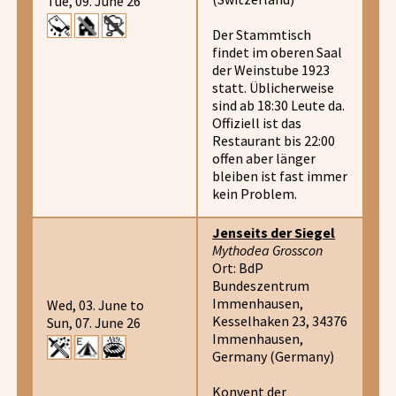
Tue, 09. June 26
Der Stammtisch
findet im oberen Saal
der Weinstube 1923
statt. Üblicherweise
sind ab 18:30 Leute da.
Offiziell ist das
Restaurant bis 22:00
offen aber länger
bleiben ist fast immer
kein Problem.
Jenseits der Siegel
Mythodea Grosscon
Ort: BdP
Bundeszentrum
Immenhausen,
Wed, 03. June to
Kesselhaken 23, 34376
Sun, 07. June 26
Immenhausen,
Germany (Germany)
Konvent der