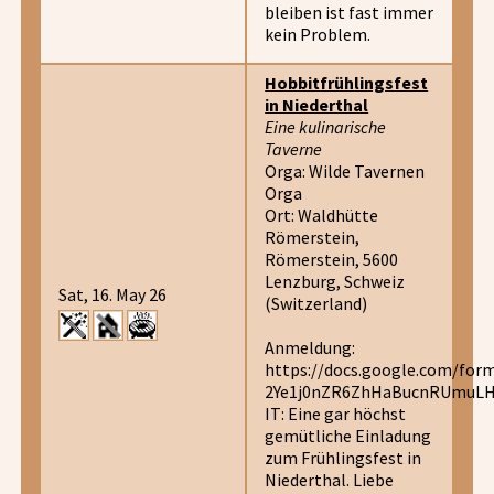
bleiben ist fast immer
kein Problem.
Hobbitfrühlingsfest
in Niederthal
Eine kulinarische
Taverne
Orga: Wilde Tavernen
Orga
Ort: Waldhütte
Römerstein,
Römerstein, 5600
Lenzburg, Schweiz
Sat, 16. May 26
(Switzerland)
Anmeldung:
https://docs.google.com/fo
2Ye1j0nZR6ZhHaBucnRUmuL
IT: Eine gar höchst
gemütliche Einladung
zum Frühlingsfest in
Niederthal. Liebe