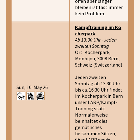
offen aber länger
bleiben ist fast immer
kein Problem.
Kampftraining im Ko
cherpark
Ab 13:30 Uhr - Jeden
zweiten Sonntag
Ort: Kocherpark,
Monbijou, 3008 Bern,
Schweiz (Switzerland)
Jeden zweiten
Sonntag ab 13:30 Uhr
Sun, 10. May 26
bis ca. 16:30 Uhr findet
im Kocherpark in Bern
unser LARP/Kampf-
Training statt.
Normalerweise
beinhaltet dies
gemütliches
beisammen Sitzen,
über LARP sowie