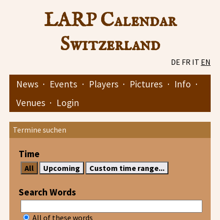
LARP Calendar
Switzerland
DE
FR
IT
EN
News
·
Events
·
Players
·
Pictures
·
Info
·
Venues
·
Login
Termine suchen
Time
Search Words
All of these words