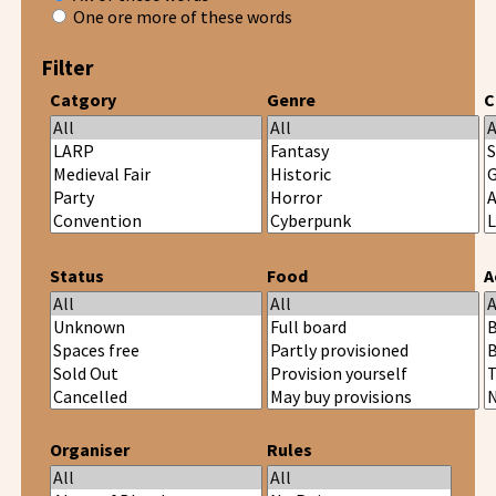
One ore more of these words
Filter
Catgory
Genre
C
Status
Food
A
Organiser
Rules