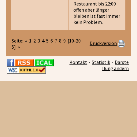
Restaurant bis 22:00
offen aber länger
bleiben ist fast immer
kein Problem.
Seite:
«
1
2
3
4
5
6
7
8
9
[10-20
Druckversion
5]
»
Kontakt
·
Statistik
·
Darste
llung ändern