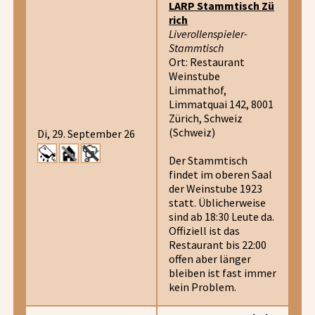
LARP Stammtisch Zü
rich
Liverollenspieler-
Stammtisch
Ort: Restaurant
Weinstube
Limmathof,
Limmatquai 142, 8001
Zürich, Schweiz
(Schweiz)
Di, 29. September 26
Der Stammtisch
findet im oberen Saal
der Weinstube 1923
statt. Üblicherweise
sind ab 18:30 Leute da.
Offiziell ist das
Restaurant bis 22:00
offen aber länger
bleiben ist fast immer
kein Problem.