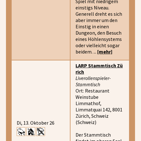
Spiel mit niedrigem
einstigs Niveau.
Generell dreht es sich
aber immer um den
Einstig in einen
Dungeon, den Besuch
eines Höhlensystems
oder vielleicht sogar
beidem. ...
[mehr]
LARP Stammtisch Zü
rich
Liverollenspieler-
Stammtisch
Ort: Restaurant
Weinstube
Limmathof,
Limmatquai 142, 8001
Zürich, Schweiz
(Schweiz)
Di, 13. Oktober 26
Der Stammtisch
findet im oberen Saal