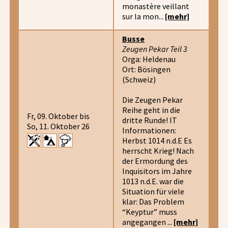
monastère veillant
sur la mon...
[mehr]
Busse
Zeugen Pekar Teil 3
Orga: Heldenau
Ort: Bösingen
(Schweiz)
Die Zeugen Pekar
Reihe geht in die
Fr, 09. Oktober bis
dritte Runde! IT
So, 11. Oktober 26
Informationen:
Herbst 1014 n.d.E Es
herrscht Krieg! Nach
der Ermordung des
Inquisitors im Jahre
1013 n.d.E. war die
Situation für viele
klar: Das Problem
“Keyptur” muss
angegangen ...
[mehr]