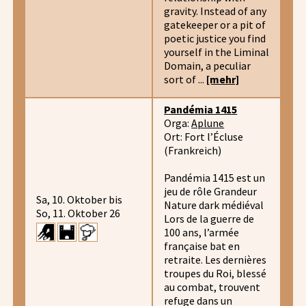
gravity. Instead of any
gatekeeper or a pit of
poetic justice you find
yourself in the Liminal
Domain, a peculiar
sort of ...
[mehr]
Pandémia 1415
Orga:
Aplune
Ort: Fort l’Écluse
(Frankreich)
Pandémia 1415 est un
jeu de rôle Grandeur
Sa, 10. Oktober bis
Nature dark médiéval
So, 11. Oktober 26
Lors de la guerre de
100 ans, l’armée
française bat en
retraite. Les dernières
troupes du Roi, blessé
au combat, trouvent
refuge dans un