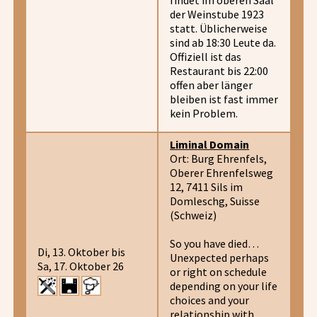
der Weinstube 1923
statt. Üblicherweise
sind ab 18:30 Leute da.
Offiziell ist das
Restaurant bis 22:00
offen aber länger
bleiben ist fast immer
kein Problem.
Liminal Domain
Ort: Burg Ehrenfels,
Oberer Ehrenfelsweg
12, 7411 Sils im
Domleschg, Suisse
(Schweiz)
So you have died…
Di, 13. Oktober bis
Unexpected perhaps
Sa, 17. Oktober 26
or right on schedule
depending on your life
choices and your
relationship with