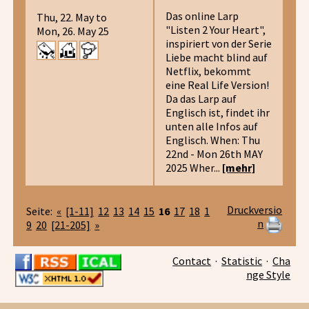
Das online Larp
Thu, 22. May to
"Listen 2 Your Heart",
Mon, 26. May 25
inspiriert von der Serie
Liebe macht blind auf
Netflix, bekommt
eine Real Life Version!
Da das Larp auf
Englisch ist, findet ihr
unten alle Infos auf
Englisch. When: Thu
22nd - Mon 26th MAY
2025 Wher...
[mehr]
Druckversio
Seite:
«
[1-11]
12
13
14
15
16
17
18
1
n
9
20
[21-205]
»
Contact
·
Statistic
·
Cha
nge Style