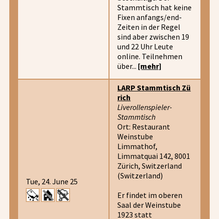
Stammtisch hat keine
Fixen anfangs/end-
Zeiten in der Regel
sind aber zwischen 19
und 22 Uhr Leute
online. Teilnehmen
über...
[mehr]
LARP Stammtisch Zü
rich
Liverollenspieler-
Stammtisch
Ort: Restaurant
Weinstube
Limmathof,
Limmatquai 142, 8001
Zürich, Switzerland
(Switzerland)
Tue, 24. June 25
Er findet im oberen
Saal der Weinstube
1923 statt