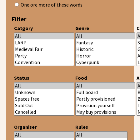
One ore more of these words
Filter
Catgory
Genre
C
Status
Food
A
Organiser
Rules