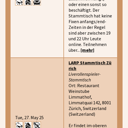
oder einen sonst so
beschäftigt. Der
Stammtisch hat keine
Fixen anfangs/end-
Zeiten in der Regel
sind aber zwischen 19
und 22 Uhr Leute
online. Teilnehmen
über...
[mehr]
LARP Stammtisch Zü
rich
Liverollenspieler-
Stammtisch
Ort: Restaurant
Weinstube
Limmathof,
Limmatquai 142, 8001
Zürich, Switzerland
(Switzerland)
Tue, 27. May 25
Er findet im oberen