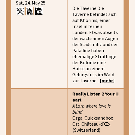
Sat, 24. May 25
Die Taverne Die
Taverne befindet sich
auf Khorinis, einer
Insel in fernen
Landen. Etwas abseits
der wachsamen Augen
der Stadtmiliz und der
Paladine haben
ehemalige Sträflinge
der Kolonie eine
Hütte an einem
Gebirgsfuss im Wald
zur Taverne...
[mehr]
Really Listen 2 Your H
eart
A Larp where love is
blind
Orga:
Quicksandbox
Ort: Château-d’Œx
(Switzerland)