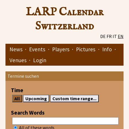
LARP Calendar
Switzerland
DE
FR
IT
EN
News
·
Events
·
Players
·
Pictures
·
Info
·
Venues
·
Login
Termine suchen
Time
Search Words
All of these words