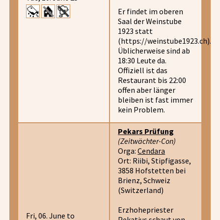
Er findet im oberen
Saal der Weinstube
1923 statt
(https://weinstube1923.ch).
Üblicherweise sind ab
18:30 Leute da.
Offiziell ist das
Restaurant bis 22:00
offen aber länger
bleiben ist fast immer
kein Problem.
Pekars Prüfung
(Zeitwächter-Con)
Orga:
Cendara
Ort: Riibi, Stipfigasse,
3858 Hofstetten bei
Brienz, Schweiz
(Switzerland)
Erzhohepriester
Fri, 06. June to
Pekatius schaut von