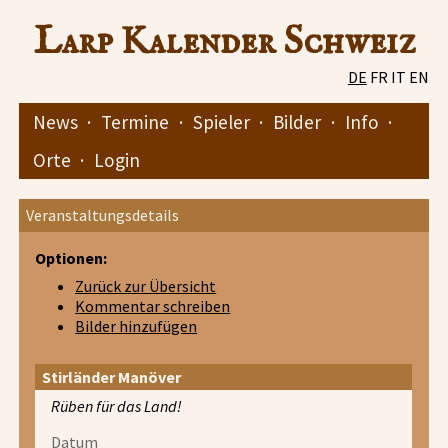
Larp Kalender Schweiz
DE
FR
IT
EN
News
·
Termine
·
Spieler
·
Bilder
·
Info
·
Orte
·
Login
Veranstaltungsdetails
Optionen:
Zurück zur Übersicht
Kommentar schreiben
Bilder hinzufügen
Stirländer Manöver
Rüben für das Land!
Datum