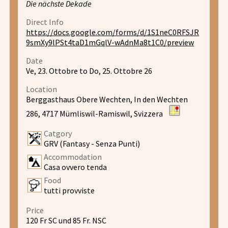
Die nächste Dekade
Direct Info
https://docs.google.com/forms/d/1S1neC0RFSJR
9smXy9lPSt4taD1mGqlV-wAdnMa8t1C0/preview
Date
Ve, 23. Ottobre to Do, 25. Ottobre 26
Location
Berggasthaus Obere Wechten, In den Wechten
286, 4717 Mümliswil-Ramiswil, Svizzera
Catgory
GRV (Fantasy - Senza Punti)
Accommodation
Casa ovvero tenda
Food
tutti provviste
Price
120 Fr SC und 85 Fr. NSC