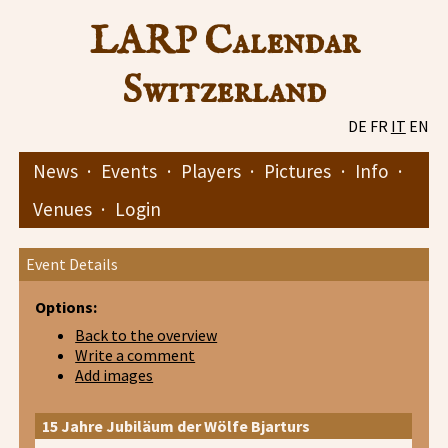
LARP Calendar
Switzerland
DE
FR
IT
EN
News
·
Events
·
Players
·
Pictures
·
Info
·
Venues
·
Login
Event Details
Options:
Back to the overview
Write a comment
Add images
15 Jahre Jubiläum der Wölfe Bjarturs