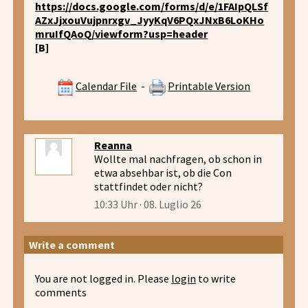
https://docs.google.com/forms/d/e/1FAIpQLSf
AZxJjxouVujpnrxgv_JyyKqV6PQxJNxB6LoKHo
mruIfQAoQ/viewform?usp=header
[B]
Calendar File
-
Printable Version
Reanna
Wollte mal nachfragen, ob schon in
etwa absehbar ist, ob die Con
stattfindet oder nicht?
10:33 Uhr · 08. Luglio 26
Write a comment
You are not logged in. Please
login
to write
comments