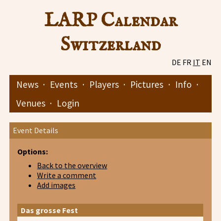
LARP Calendar
Switzerland
DE
FR
IT
EN
News
·
Events
·
Players
·
Pictures
·
Info
·
Venues
·
Login
Event Details
Options:
Back to the overview
Write a comment
Add images
Das grosse Fest