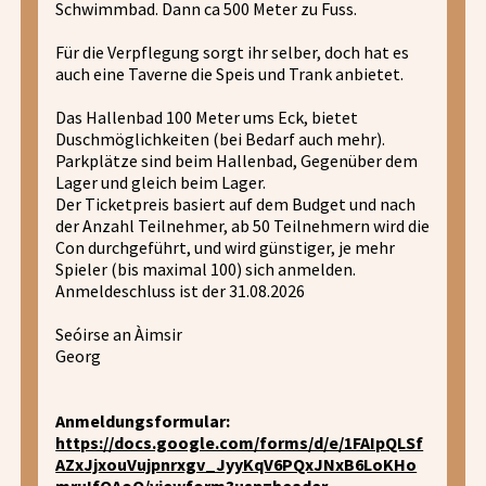
Schwimmbad. Dann ca 500 Meter zu Fuss.
Für die Verpflegung sorgt ihr selber, doch hat es
auch eine Taverne die Speis und Trank anbietet.
Das Hallenbad 100 Meter ums Eck, bietet
Duschmöglichkeiten (bei Bedarf auch mehr).
Parkplätze sind beim Hallenbad, Gegenüber dem
Lager und gleich beim Lager.
Der Ticketpreis basiert auf dem Budget und nach
der Anzahl Teilnehmer, ab 50 Teilnehmern wird die
Con durchgeführt, und wird günstiger, je mehr
Spieler (bis maximal 100) sich anmelden.
Anmeldeschluss ist der 31.08.2026
Seóirse an Àimsir
Georg
Anmeldungsformular:
https://docs.google.com/forms/d/e/1FAIpQLSf
AZxJjxouVujpnrxgv_JyyKqV6PQxJNxB6LoKHo
mruIfQAoQ/viewform?usp=header