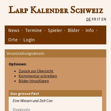
Larp Kalender Schweiz
DE
FR
IT
EN
News
·
Termine
·
Spieler
·
Bilder
·
Info
·
Orte
·
Login
Veranstaltungsdetails
Optionen:
Zurück zur Übersicht
Kommentar schreiben
Bilder hinzufügen
Das grosse Fest
Eine Wiesen und Zelt Con
Direktinfo