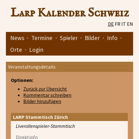
Larp Kalender Schweiz
DE
FR
IT
EN
News
·
Termine
·
Spieler
·
Bilder
·
Info
·
Orte
·
Login
Veranstaltungsdetails
Optionen:
Zurück zur Übersicht
Kommentar schreiben
Bilder hinzufügen
LARP Stammtisch Zürich
Liverollenspieler-Stammtisch
Direktinfo