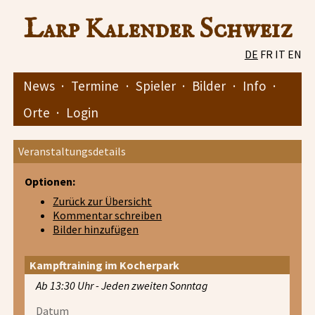
Larp Kalender Schweiz
DE
FR
IT
EN
News
·
Termine
·
Spieler
·
Bilder
·
Info
·
Orte
·
Login
Veranstaltungsdetails
Optionen:
Zurück zur Übersicht
Kommentar schreiben
Bilder hinzufügen
Kampftraining im Kocherpark
Ab 13:30 Uhr - Jeden zweiten Sonntag
Datum