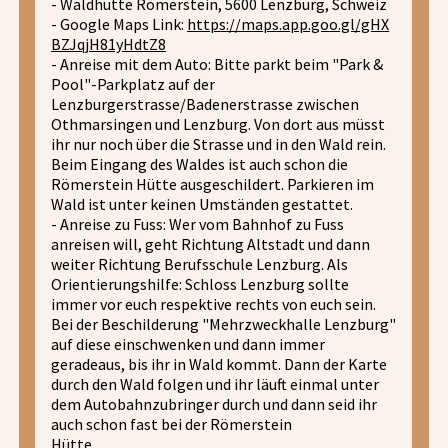
- Waldhütte Römerstein, 5600 Lenzburg, Schweiz
- Google Maps Link:
https://maps.app.goo.gl/gHX
BZJqjH81yHdtZ8
- Anreise mit dem Auto: Bitte parkt beim "Park &
Pool"-Parkplatz auf der
Lenzburgerstrasse/Badenerstrasse zwischen
Othmarsingen und Lenzburg. Von dort aus müsst
ihr nur noch über die Strasse und in den Wald rein.
Beim Eingang des Waldes ist auch schon die
Römerstein Hütte ausgeschildert. Parkieren im
Wald ist unter keinen Umständen gestattet.
- Anreise zu Fuss: Wer vom Bahnhof zu Fuss
anreisen will, geht Richtung Altstadt und dann
weiter Richtung Berufsschule Lenzburg. Als
Orientierungshilfe: Schloss Lenzburg sollte
immer vor euch respektive rechts von euch sein.
Bei der Beschilderung "Mehrzweckhalle Lenzburg"
auf diese einschwenken und dann immer
geradeaus, bis ihr in Wald kommt. Dann der Karte
durch den Wald folgen und ihr läuft einmal unter
dem Autobahnzubringer durch und dann seid ihr
auch schon fast bei der Römerstein
Hütte.