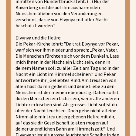
inmitten von Hundertbrück steht. (...) Nur der
Kaiserberg und die auf ihm ausharrenden
Menschen blieben von den Veränderungen
verschont, da sie von Elvynya mit aller Macht
beschützt wurden."
Elvynya und die Helire:
Die Pekar-Kirche lehrt: "Da trat Elvynya vor Pekar,
warf sich vor ihm nieder und sprach: „Pekar, Vater.
Die Menschen fürchten sich vor dem Dunkeln. Lass
mich ihnen in der Nacht ein Licht sein, denn in
deinem Namen soll zu aller Zeit am Tag und in der
Nacht ein Licht im Himmel scheinen.“ Und Pekar
antwortete ihr „Geliebtes Kind. Am treusten von
allen hast du mir gedient und deine Liebe zu den
Menschen ist der meinen ebenbürtig. Daher sollst
du den Menschen ein Licht sein, wenn alle anderen
Lichter erloschen sind. Als grosses Licht sollst du
über der Nacht leuchten. Doch gehe nicht alleine.
Nimm alle mir treu untergebenen Helire mit dir,
auf das sie dir Gesellschaft leisten mögen auf
deiner unendlichen Bahn am Himmelszelt“. Und
Elvynya stieg als grosse leuchtende Scheibe in den