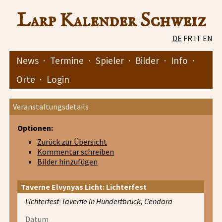
Larp Kalender Schweiz
DE
FR
IT
EN
News
·
Termine
·
Spieler
·
Bilder
·
Info
·
Orte
·
Login
Veranstaltungsdetails
Optionen:
Zurück zur Übersicht
Kommentar schreiben
Bilder hinzufügen
Taverne Elvynyas Licht: Lichterfest
Lichterfest-Taverne in Hundertbrück, Cendara
Datum