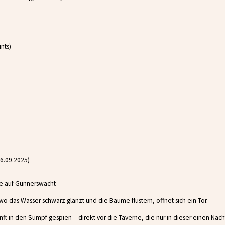
nts)
16.09.2025)
e auf Gunnerswacht
o das Wasser schwarz glänzt und die Bäume flüstern, öffnet sich ein Tor.
nft in den Sumpf gespien – direkt vor die Taverne, die nur in dieser einen Nacht 