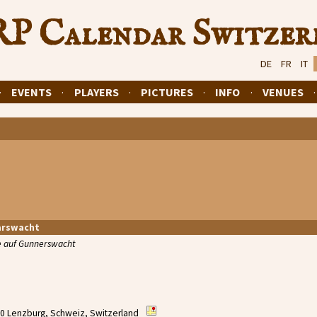
P Calendar Switzer
DE
FR
IT
·
EVENTS
·
PLAYERS
·
PICTURES
·
INFO
·
VENUES
arswacht
e auf Gunnerswacht
00 Lenzburg, Schweiz, Switzerland