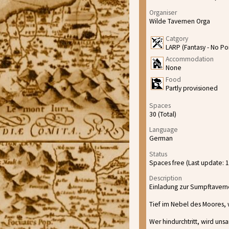
Organiser
Wilde Tavernen Orga
Catgory
LARP (Fantasy - No Poi
Accommodation
None
Food
Partly provisioned
Spaces
30 (Total)
Language
German
Status
Spaces free (Last update: 
Description
Einladung zur Sumpftavern
Tief im Nebel des Moores, w
Wer hindurchtritt, wird unsa