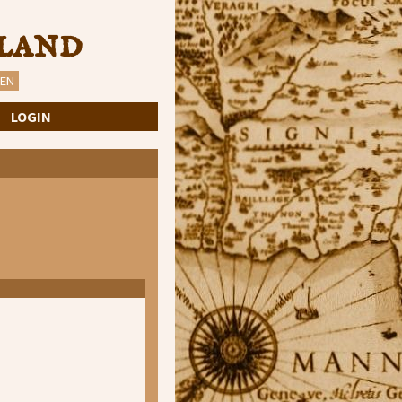
land
EN
·
LOGIN