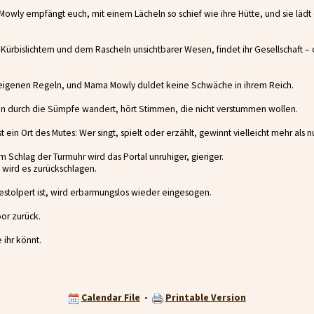
wly empfängt euch, mit einem Lächeln so schief wie ihre Hütte, und sie lädt 
Kürbislichtern und dem Rascheln unsichtbarer Wesen, findet ihr Gesellschaft – od
eigenen Regeln, und Mama Mowly duldet keine Schwäche in ihrem Reich.
ein durch die Sümpfe wandert, hört Stimmen, die nicht verstummen wollen.
t ein Ort des Mutes: Wer singt, spielt oder erzählt, gewinnt vielleicht mehr als nu
 Schlag der Turmuhr wird das Portal unruhiger, gieriger.
 wird es zurückschlagen.
gestolpert ist, wird erbarmungslos wieder eingesogen.
or zurück.
ihr könnt.
Calendar File
-
Printable Version