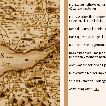
Die alte Sumpfhexe Mama Mo
düsterem Gelächter.
Hier, zwischen flackernden 
schneller, als euch lieb ist.
Denn der Sumpf hat seine 
Man sagt, wer zu lange all
Die Taverne selbst jedoch is
Doch hütet euch – mit jedem
Und wenn Mitternacht naht,
Alles, was aus seiner Welt 
Nur Schatten bleiben im Mo
Seid willkommen – solange 
Anmeldung offen:
Link