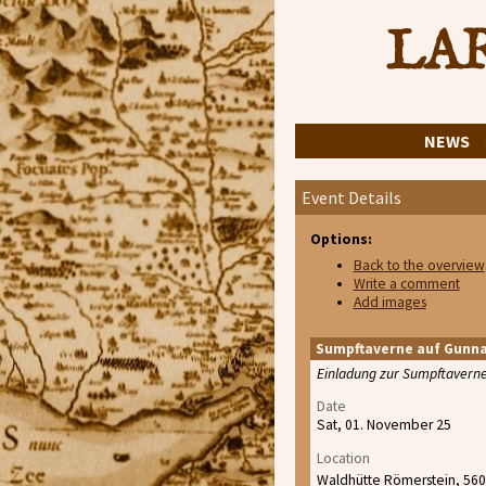
LAR
NEWS
Event Details
Options:
Back to the overview
Write a comment
Add images
Sumpftaverne auf Gunn
Einladung zur Sumpftavern
Date
Sat, 01. November 25
Location
Waldhütte Römerstein, 56