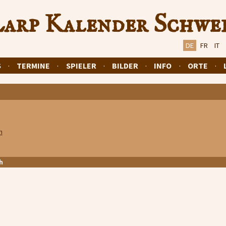
arp Kalender Schwe
DE
FR
IT
S
·
TERMINE
·
SPIELER
·
BILDER
·
INFO
·
ORTE
·
n
h