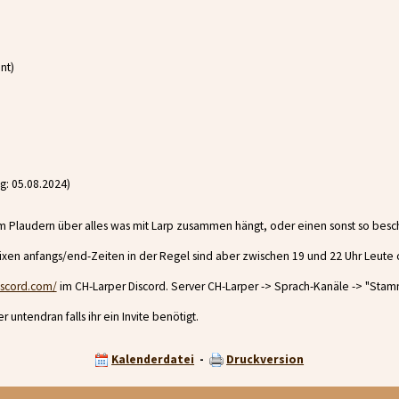
nt)
g: 05.08.2024)
 Plaudern über alles was mit Larp zusammen hängt, oder einen sonst so besch
ixen anfangs/end-Zeiten in der Regel sind aber zwischen 19 und 22 Uhr Leute 
iscord.com/
im CH-Larper Discord. Server CH-Larper -> Sprach-Kanäle -> "Stam
untendran falls ihr ein Invite benötigt.
Kalenderdatei
-
Druckversion