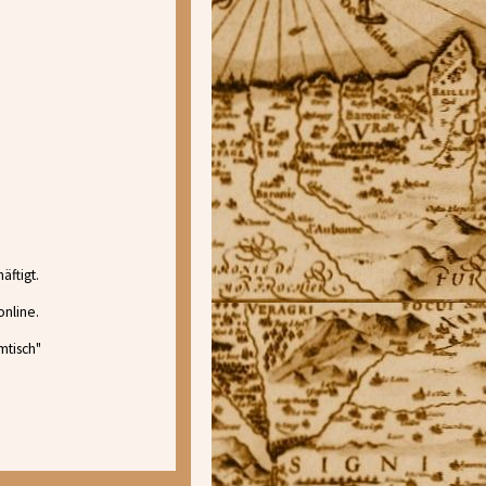
äftigt.
online.
mtisch"