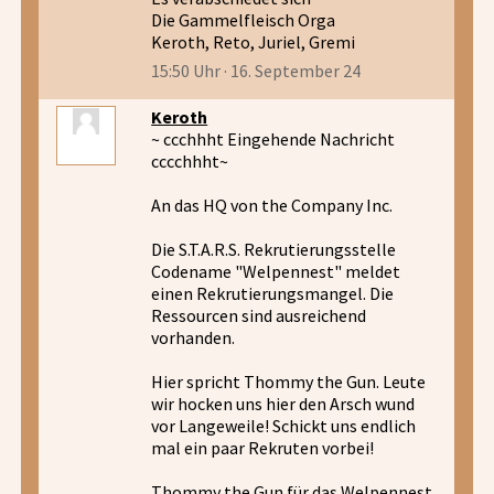
Die Gammelfleisch Orga
Keroth, Reto, Juriel, Gremi
15:50 Uhr · 16. September 24
Keroth
~ ccchhht Eingehende Nachricht
cccchhht~
An das HQ von the Company Inc.
Die S.T.A.R.S. Rekrutierungsstelle
Codename "Welpennest" meldet
einen Rekrutierungsmangel. Die
Ressourcen sind ausreichend
vorhanden.
Hier spricht Thommy the Gun. Leute
wir hocken uns hier den Arsch wund
vor Langeweile! Schickt uns endlich
mal ein paar Rekruten vorbei!
Thommy the Gun für das Welpennest