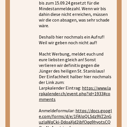
bis zum 15.09.24 gesetzt für die
Mindestanmeldezahl. Wenn wir bis
dahin diese nicht erreichen, müssen
wir die con absagen, was sehr schade
wäre.
Deshalb hier nochmals ein Aufruf!
Weil wir geben noch nicht auf!
Macht Werbung, meldet euch und
eure liebsten gleich an! Sonst
verlieren wir definitiv gegen die
Jünger des heiligen St. Stanislaus!
Der Einfachheit halber hier nochmals
der Link zum:
Larpkalender Eintrag:
https://www.la
rpkalender.ch/event.php?id=1933#co
mments
Anmeldeformular:
https://docs.googl
e.com/forms/d/e/1FAIpQLSdz9VZ2nG
uzlaWqCki-DdoaXjd2jbfOqq9hyotsCQ