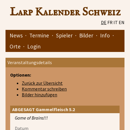
Larp Kalender Schweiz
DE
FR
IT
EN
News
·
Termine
·
Spieler
·
Bilder
·
Info
·
Orte
·
Login
Veranstaltungsdetails
Optionen:
Zurück zur Übersicht
Kommentar schreiben
Bilder hinzufügen
ABGESAGT Gammelfleisch 5.2
Game of Brains!!!
Datum