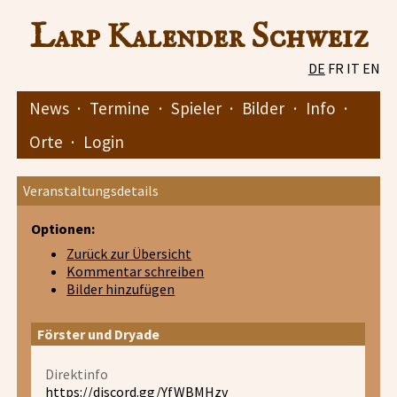
Larp Kalender Schweiz
DE
FR
IT
EN
News
·
Termine
·
Spieler
·
Bilder
·
Info
·
Orte
·
Login
Veranstaltungsdetails
Optionen:
Zurück zur Übersicht
Kommentar schreiben
Bilder hinzufügen
Förster und Dryade
Direktinfo
https://discord.gg/YfWBMHzv